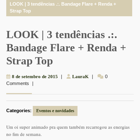
LOOK | 3 tendências .:. Bandage Flare + Renda +
Strap Top
LOOK | 3 tendências .:.
Bandage Flare + Renda +
Strap Top
8
|
LauraK
|
0
8 de setembro de 2015
LauraK
Comments
|
de
setembro
de
2015
Categories:
Eventos e novidades
Um oi super animado pra quem também recarregou as energias
no fim de semana.