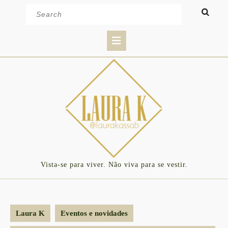
Skip
Search
to
for:
content
Open
Button
Vista-se para viver. Não viva para se vestir.
Laura K
Eventos e novidades