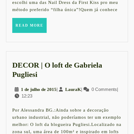
escolhi uma das Nail Dress da First Kiss pro meu
método preferido “filha única”!Quem já conhece
READ
READ MORE
MORE
DECOR | O loft de Gabriela
DECOR
Pugliesi
|
1
|
LauraK
|
0 Comments
|
1 de julho de 2015
LauraK
O
12:23
de
loft
julho
de
de
Por Alessandra BG.:Ainda sobre a decoração
2015
Gabriela
urbano industrial, não poderíamos ter um exemplo
melhor: O loft da blogueira Pugliesi.Localizado na
Pugliesi
zona sul, uma área de 100m² e inspirado em lofts