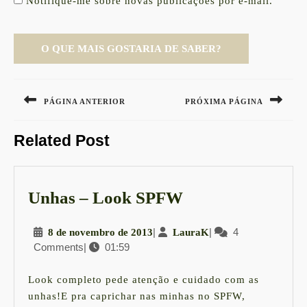
Notifique-me sobre novas publicações por e-mail.
Navegação
de
PÁGINA ANTERIOR
PRÓXIMA PÁGINA
Post
Previous
Next
Related Post
post:
post:
Unhas
Unhas – Look SPFW
–
8
|
LauraK
|
4
8 de novembro de 2013
LauraK
Look
Comments
|
01:59
de
SPFW
novembro
de
Look completo pede atenção e cuidado com as
2013
unhas!E pra caprichar nas minhas no SPFW,