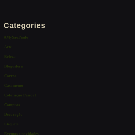
Categories
#MySaoPaulo
Arte
Beleza
Blogosfera
Carros
Casamento
Coloração Pessoal
Compras
Decoração
Etiqueta
Eventos e novidades