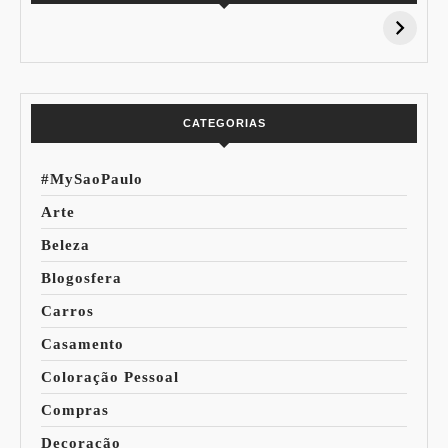
15% de
Pessoal: Os
Desconto:
Azuis de Cada
Especial Copa do
Paleta
Mundo
CATEGORIAS
#MySaoPaulo
Arte
Beleza
Blogosfera
Carros
Casamento
Coloração Pessoal
Compras
Decoração