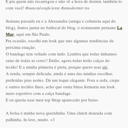
E pra quem não recarregou e não vê a hora de dormir, também to
com você!
#nuncaéosuficiente
#amodormir
rss
Semana passada eu e a Alessandra (amiga e colunista aqui do
blog), fomos jantar no batlocal do blog, o restaurante peruano
La
, aqui em São Paulo.
Mar
Pra ocasião, escolhi um look que une algumas tendências da
próxima estação.
O bandage tem voltado com tudo. Lembra que todas tínhamos
saias de todas as cores? Então, agora todas terão calças do
tecido! E a minha primeira é preta, porque quero usar
até
.
A renda, sempre delicada, ainda é uma das minhas escolhas
preferidas pras noites. Dá um toque elegante. Fora a seda, crepe
e outros tecidos finos, acho que outra blusa formaria um look
meio esportivo com a calça bandage.
E eu queria usar meu top Strap aparecedo por baixo.
A bolsa é minha nova queridinha. Uma clutch dourada com
palhinha. In love, muito. <3