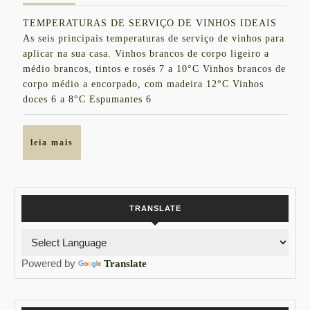
DE
outubro
TEMPERATURAS DE SERVIÇO DE VINHOS IDEAIS
de
SERVIÇO
As seis principais temperaturas de serviço de vinhos para
2021
DE
aplicar na sua casa. Vinhos brancos de corpo ligeiro a
médio brancos, tintos e rosés 7 a 10°C Vinhos brancos de
VINHOS
corpo médio a encorpado, com madeira 12°C Vinhos
doces 6 a 8°C Espumantes 6
leia
leia mais
mais
TRANSLATE
Powered by
Translate