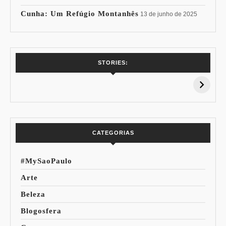
Cunha: Um Refúgio Montanhês
13 de junho de 2025
7 Vinhos com +
Coloração
STORIES:
15% de
Pessoal: Os
Desconto:
Azuis de Cada
Especial Copa do
Paleta
Mundo
CATEGORIAS
#MySaoPaulo
Arte
Beleza
Blogosfera