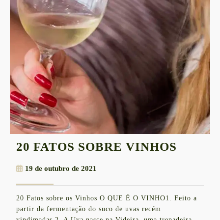
20
20 FATOS SOBRE VINHOS
FATOS
19
19 de outubro de 2021
SOBR
de
VINHO
outubro
20 Fatos sobre os Vinhos O QUE É O VINHO1. Feito a
de
partir da fermentação do suco de uvas recém
2021
vindimadas.2. A Uva nasce na Videira, uma trepadeira