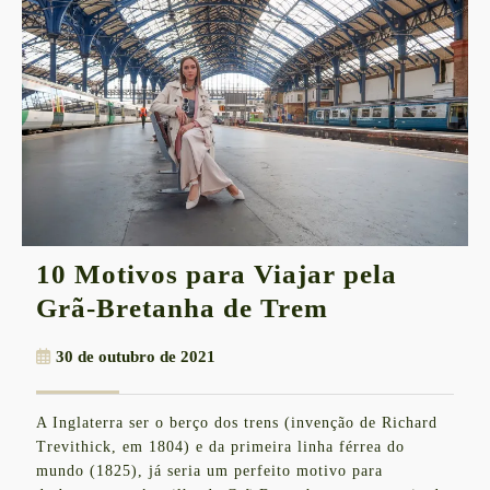
10 Motivos para Viajar pela
10
Grã-Bretanha de Trem
Motivos
30
30 de outubro de 2021
para
de
Viajar
outubro
A Inglaterra ser o berço dos trens (invenção de Richard
de
pela
Trevithick, em 1804) e da primeira linha férrea do
2021
Grã-
mundo (1825), já seria um perfeito motivo para