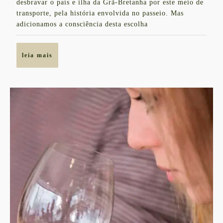
desbravar o país e ilha da Grã-Bretanha por este meio de
Bretanha
transporte, pela história envolvida no passeio. Mas
de
adicionamos a consciência desta escolha
Trem
leia
leia mais
mais