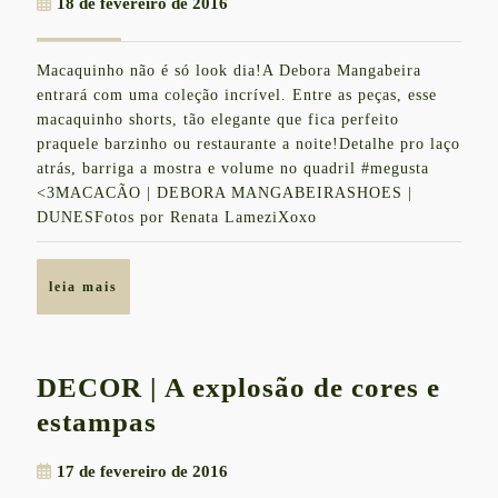
18
18 de fevereiro de 2016
um
de
look
fevereiro
Macaquinho não é só look dia!A Debora Mangabeira
de
noite
entrará com uma coleção incrível. Entre as peças, esse
2016
de
macaquinho shorts, tão elegante que fica perfeito
praquele barzinho ou restaurante a noite!Detalhe pro laço
macaquinho
atrás, barriga a mostra e volume no quadril #megusta
<3MACACÃO | DEBORA MANGABEIRASHOES |
DUNESFotos por Renata LameziXoxo
leia
leia mais
mais
DECOR | A explosão de cores e
DECOR
estampas
|
17
17 de fevereiro de 2016
A
de