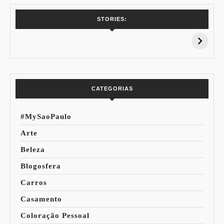
7 Vinhos com +
Coloração
STORIES:
15% de
Pessoal: Os
Desconto:
Azuis de Cada
Especial Copa do
Paleta
Mundo
CATEGORIAS
#MySaoPaulo
Arte
Beleza
Blogosfera
Carros
Casamento
Coloração Pessoal