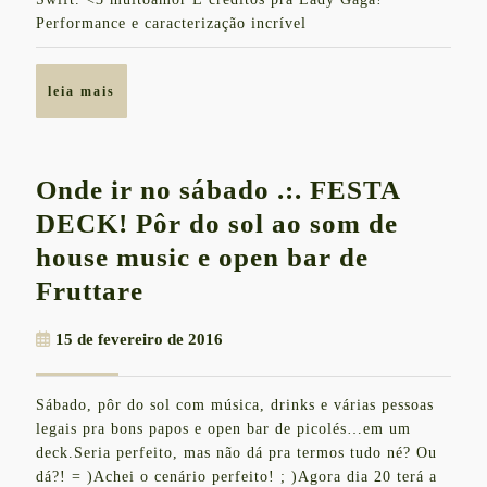
Performance e caracterização incrível
leia
leia mais
mais
Onde ir no sábado .:. FESTA
DECK! Pôr do sol ao som de
house music e open bar de
Onde
Fruttare
ir
15
15 de fevereiro de 2016
no
de
sábado
fevereiro
Sábado, pôr do sol com música, drinks e várias pessoas
de
.:.
legais pra bons papos e open bar de picolés…em um
2016
FESTA
deck.Seria perfeito, mas não dá pra termos tudo né? Ou
dá?! = )Achei o cenário perfeito! ; )Agora dia 20 terá a
DECK!