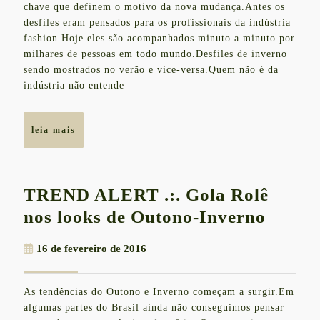
calendário
chave que definem o motivo da nova mudança.Antes os
2016
da
desfiles eram pensados para os profissionais da indústria
fashion.Hoje eles são acompanhados minuto a minuto por
moda
milhares de pessoas em todo mundo.Desfiles de inverno
sendo mostrados no verão e vice-versa.Quem não é da
indústria não entende
leia
leia mais
mais
TREND ALERT .:. Gola Rolê
TREN
nos looks de Outono-Inverno
ALER
16
16 de fevereiro de 2016
.:.
de
Gola
fevereiro
As tendências do Outono e Inverno começam a surgir.Em
de
Rolê
algumas partes do Brasil ainda não conseguimos pensar
2016