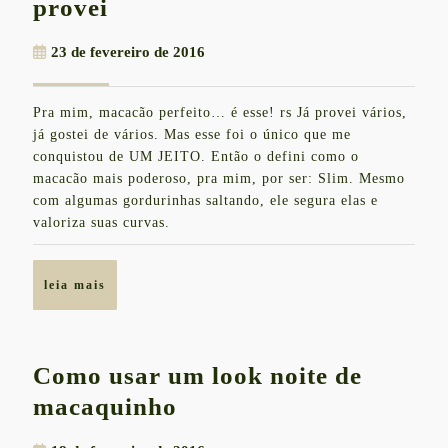
O
provei
look
23
23 de fevereiro de 2016
de
de
macacão
fevereiro
Pra mim, macacão perfeito… é esse! rs Já provei vários,
de
mais
já gostei de vários. Mas esse foi o único que me
2016
poderoso
conquistou de UM JEITO. Então o defini como o
macacão mais poderoso, pra mim, por ser: Slim. Mesmo
e
com algumas gordurinhas saltando, ele segura elas e
elegante
valoriza suas curvas.
que
já
leia
leia mais
provei
mais
Como usar um look noite de
Como
macaquinho
usar