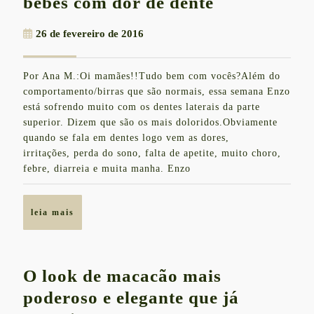
#SOUMÃE
bebês com dor de dente
|
26
26 de fevereiro de 2016
Como
de
acalmar
fevereiro
Por Ana M.:Oi mamães!!Tudo bem com vocês?Além do
de
os
comportamento/birras que são normais, essa semana Enzo
2016
bebês
está sofrendo muito com os dentes laterais da parte
superior. Dizem que são os mais doloridos.Obviamente
com
quando se fala em dentes logo vem as dores,
dor
irritações, perda do sono, falta de apetite, muito choro,
de
febre, diarreia e muita manha. Enzo
dente
leia
leia mais
mais
O look de macacão mais
poderoso e elegante que já