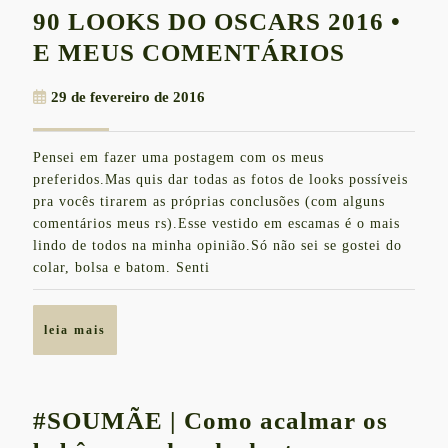
90 LOOKS DO OSCARS 2016 •
90
E MEUS COMENTÁRIOS
LOOKS
29
29 de fevereiro de 2016
DO
de
OSCAR
fevereiro
Pensei em fazer uma postagem com os meus
de
2016
preferidos.Mas quis dar todas as fotos de looks possíveis
2016
•
pra vocês tirarem as próprias conclusões (com alguns
comentários meus rs).Esse vestido em escamas é o mais
E
lindo de todos na minha opinião.Só não sei se gostei do
MEUS
colar, bolsa e batom. Senti
COMEN
leia
leia mais
mais
#SOUMÃE | Como acalmar os