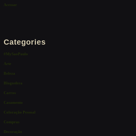
Acessar
Categories
#MySaoPaulo
Arte
Beleza
Blogosfera
Carros
Casamento
Coloração Pessoal
Compras
Decoração