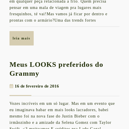
nos
em qualquer peça relacionada a frio. Quem precisa
pensar em uma mala de viagem pra lugares mais
looks
fresquinhos, té vai!Mas vamos já ficar por dentro e
de
prontas com o armário?Uma das trends fortes
Outon
Inver
leia
leia mais
mais
Meus LOOKS preferidos do
Meus
Grammy
LOOKS
16
16 de fevereiro de 2016
preferidos
de
do
fevereiro
Vozes incríveis em um só lugar. Mas em um evento que
de
Grammy
eu imaginava babar em mais looks lacradores, babei
2016
mesmo foi na nova fase do Justin Bieber com o
irmãozinho e a amizade da Selena Gomez com Taylor
Swift. <3 muitoamor E créditos pra Lady Gaga!