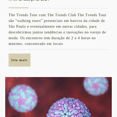
de
de
participar
março
The Trends Tour com The Trends Club The Trends Tour
de
do
são “walking tours” presenciais em bairros da cidade de
2024
The
São Paulo e eventualmente em outras cidades, para
descobrirmos juntos tendências e inovações no varejo de
Trends
moda. Os encontros tem duração de 2 a 4 horas no
Tour
máximo, concentrado em locais
em
SP
leia
leia mais
mais