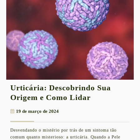
Urticária: Descobrindo Sua
Urticária:
Origem e Como Lidar
Descobrindo
19
19 de março de 2024
Sua
de
Origem
março
Desvendando o mistério por trás de um sintoma tão
de
e
comum quanto misterioso: a urticária. Quando a Pele
2024