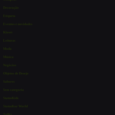
Decoração
Etiqueta
Eventos e novidades
Kloset
Leituras
Moda
Música
Negócios
Objetos de Desejo
Sabores
Sem categoria
StatusKids
StatusKor World
TalKs