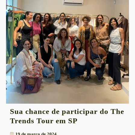
Sua chance de participar do The
Sua
Trends Tour em SP
chance
19
19 de março de 2024