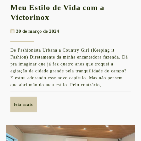
Meu Estilo de Vida com a
Meu
Victorinox
Estilo
30
30 de março de 2024
de
de
Vida
março
De Fashionista Urbana a Country Girl (Keeping it
de
com
Fashion) Diretamente da minha encantadora fazenda. Dá
2024
a
pra imaginar que já faz quatro anos que troquei a
agitação da cidade grande pela tranquilidade do campo?
Victorinox
E estou adorando esse novo capítulo. Mas não pensem
que abri mão do meu estilo. Pelo contrário,
leia
leia mais
mais