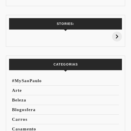
7 Vinhos com +
Coloração
STORIES:
15% de
Pessoal: Os
Desconto:
Azuis de Cada
Especial Copa do
Paleta
Mundo
CATEGORIAS
#MySaoPaulo
Arte
Beleza
Blogosfera
Carros
Casamento