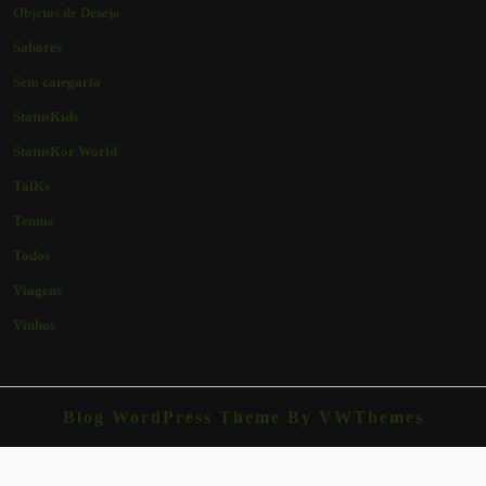
Objetos de Desejo
Sabores
Sem categoria
StatusKids
StatusKor World
TalKs
Tennis
Todos
Viagens
Vinhos
Blog WordPress Theme
By VWThemes
Scroll
Up