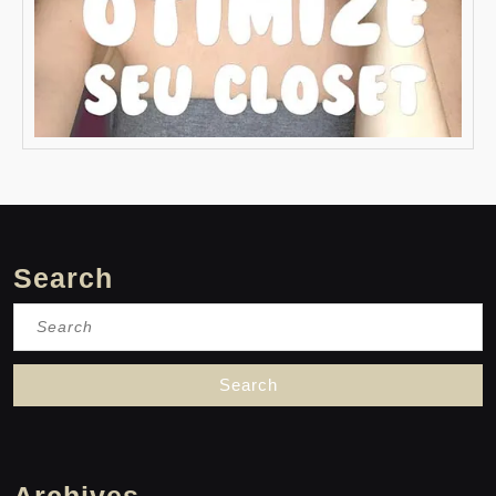
Search
Search
for:
Archives