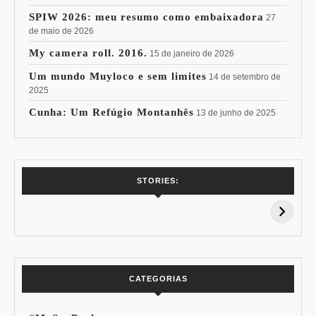
SPIW 2026: meu resumo como embaixadora
27
de maio de 2026
My camera roll. 2016.
15 de janeiro de 2026
Um mundo Muyloco e sem limites
14 de setembro de
2025
Cunha: Um Refúgio Montanhês
13 de junho de 2025
7 Vinhos com +
Coloração
STORIES:
15% de
Pessoal: Os
Desconto:
Azuis de Cada
Especial Copa do
Paleta
Mundo
CATEGORIAS