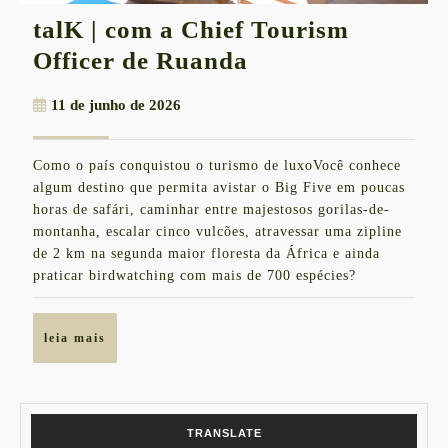
talK | com a Chief Tourism
talK
Officer de Ruanda
|
11
11 de junho de 2026
com
de
a
junho
Como o país conquistou o turismo de luxoVocê conhece
de
Chief
algum destino que permita avistar o Big Five em poucas
2026
Tourism
horas de safári, caminhar entre majestosos gorilas-de-
montanha, escalar cinco vulcões, atravessar uma zipline
Officer
de 2 km na segunda maior floresta da África e ainda
de
praticar birdwatching com mais de 700 espécies?
Ruanda
leia
leia mais
mais
TRANSLATE