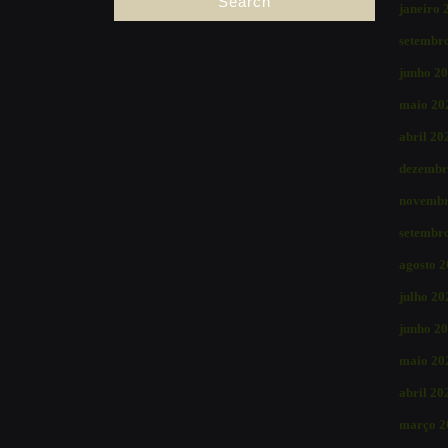
janeiro 
setembr
junho 2
maio 20
abril 20
dezembr
novembr
setembr
agosto 
julho 20
junho 2
maio 20
abril 20
março 2