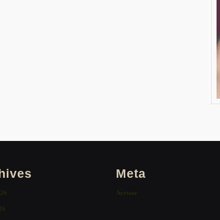
hives
Meta
026
Acessar
26