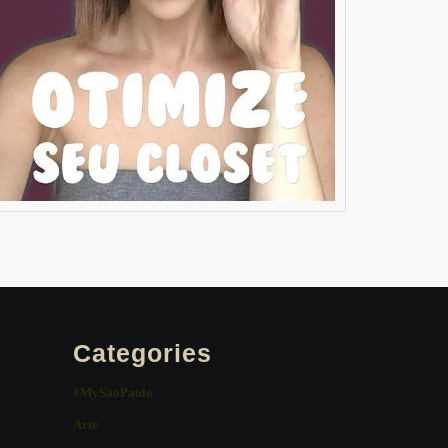
Categories
#MySaoPaulo
Arte