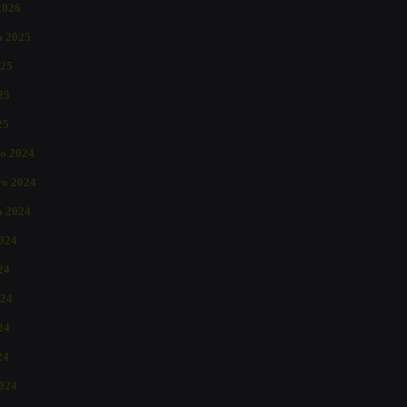
2026
o 2025
025
25
25
o 2024
o 2024
o 2024
2024
24
024
24
24
024