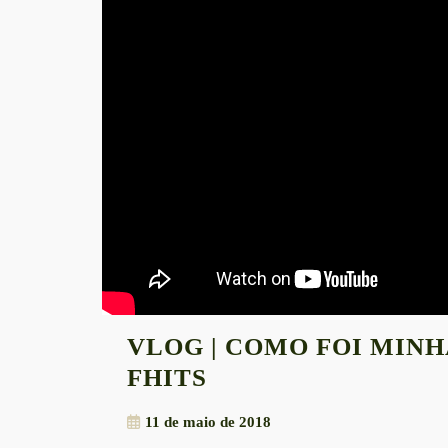
VLOG | COMO FOI MIN
VLOG
FHITS
|
11
11 de maio de 2018
COMO
de