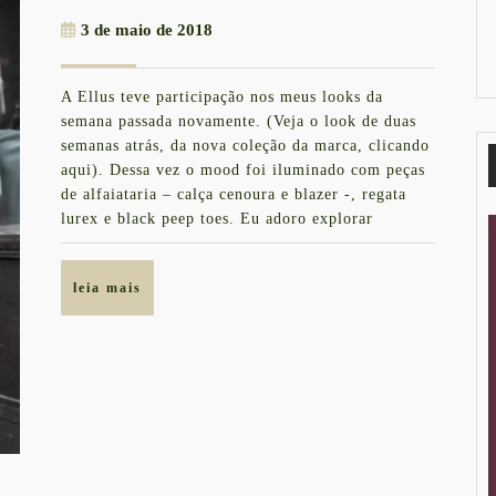
|
3
3 de maio de 2018
UM
de
BATE-
maio
A Ellus teve participação nos meus looks da
de
PAPO
semana passada novamente. (Veja o look de duas
2018
ESPECIA
semanas atrás, da nova coleção da marca, clicando
aqui). Dessa vez o mood foi iluminado com peças
COM
de alfaiataria – calça cenoura e blazer -, regata
ADRIAN
lurex e black peep toes. Eu adoro explorar
BOZON
E
leia
leia mais
FERNAN
mais
ABREU
&
MEU
LOOK