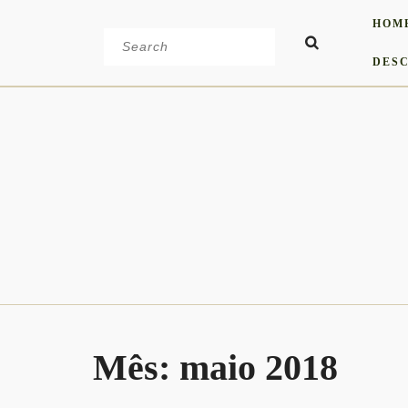
Skip
HOM
to
Search
content
for:
DESC
Mês:
maio 2018