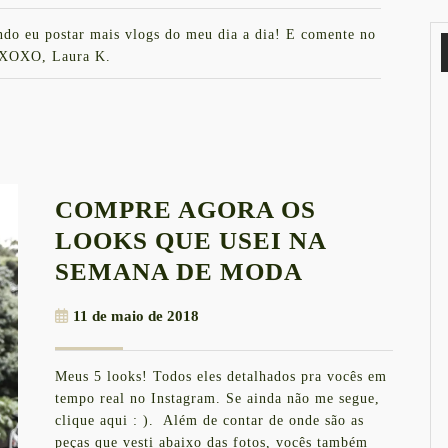
uando eu postar mais vlogs do meu dia a dia! E comente no
3 XOXO, Laura K.
COMPRE AGORA OS
LOOKS QUE USEI NA
COMPRE
SEMANA DE MODA
AGORA
11
11 de maio de 2018
OS
de
LOOKS
maio
Meus 5 looks! Todos eles detalhados pra vocês em
de
QUE
tempo real no Instagram. Se ainda não me segue,
2018
USEI
clique aqui : ). Além de contar de onde são as
peças que vesti abaixo das fotos, vocês também