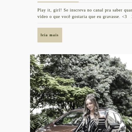
FOI
maio
Play it, girl! Se inscreva no canal pra saber q
de
MINHA
vídeo o que você gostaria que eu gravasse. <
2018
SEMANA
DE
leia
leia mais
MODA
mais
NO
QG
FHITS