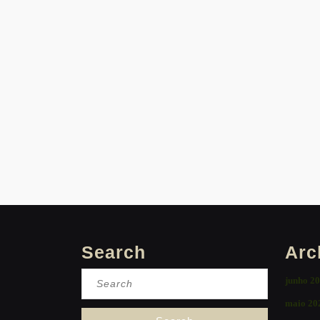
Search
Arc
Search
junho 2
for:
maio 20