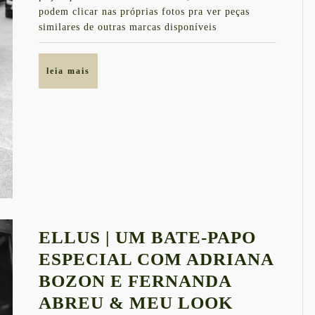
NA
podem clicar nas próprias fotos pra ver peças
SEMANA
similares de outras marcas disponíveis
DE
MODA
leia
leia mais
mais
ELLUS | UM BATE-PAPO
ESPECIAL COM ADRIANA
BOZON E FERNANDA
ELLUS
ABREU & MEU LOOK