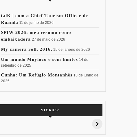
talK | com a Chief Tourism Officer de
Ruanda
11 de junho de 2026
SPIW 2026: meu resumo como
embaixadora
27 de maio de 2026
My camera roll. 2016.
15 de janeiro de 2026
Um mundo Muyloco e sem limites
14 de
setembro de 2025
Cunha: Um Refúgio Montanhês
13 de junho de
2025
7 Vinhos com +
Coloração
Coloraç
STORIES:
15% de
Pessoal: Os
Pessoal:
Desconto:
Azuis de Cada
Verdes de
Especial Copa
Paleta
Paleta