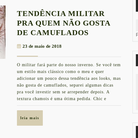
TENDÊNCIA MILITAR
PRA QUEM NÃO GOSTA
TENDÊNCIA
DE CAMUFLADOS
MILITAR
23
23 de maio de 2018
PRA
de
QUEM
maio
O militar fará parte do nosso inverno. Se você tem
de
NÃO
um estilo mais clássico como o meu e quer
2018
GOSTA
adicionar um pouco dessa tendência aos looks, mas
não gosta de camuflados, separei algumas dicas
DE
pra você investir sem se arrepender depois. A
CAMUFLAD
textura chamois é uma ótima pedida. Chic e
leia
leia mais
mais