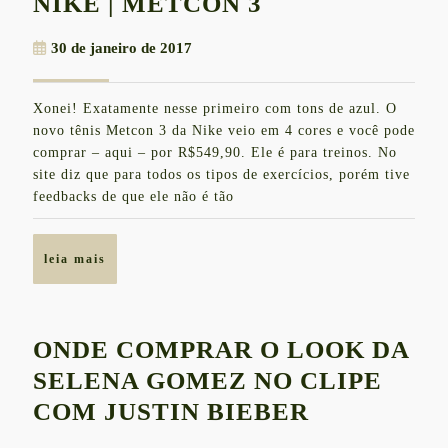
IN
NIKE | METCON 3
LOVE
30
30 de janeiro de 2017
POR
de
ESSE
janeiro
Xonei! Exatamente nesse primeiro com tons de azul. O
de
TÊNIS
novo tênis Metcon 3 da Nike veio em 4 cores e você pode
2017
DA
comprar – aqui – por R$549,90. Ele é para treinos. No
site diz que para todos os tipos de exercícios, porém tive
NIKE
feedbacks de que ele não é tão
|
METCON
leia
leia mais
3
mais
ONDE COMPRAR O LOOK DA
SELENA GOMEZ NO CLIPE
ONDE
COM JUSTIN BIEBER
COMPRAR