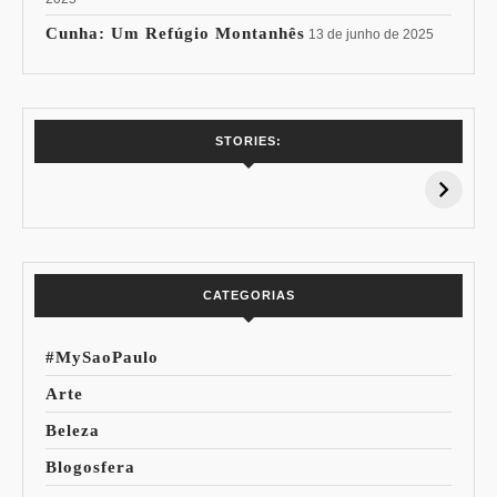
Cunha: Um Refúgio Montanhês
13 de junho de 2025
7 Vinhos com +
Coloração
STORIES:
15% de
Pessoal: Os
Desconto:
Azuis de Cada
Especial Copa do
Paleta
Mundo
CATEGORIAS
#MySaoPaulo
Arte
Beleza
Blogosfera