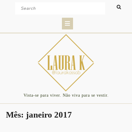
Skip
Search
to
for:
content
Open
Button
Vista-se para viver. Não viva para se vestir.
Mês:
janeiro 2017