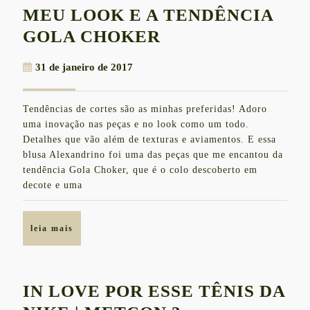
MEU LOOK E A TENDÊNCIA
MEU
GOLA CHOKER
LOOK
31
31 de janeiro de 2017
E
de
A
janeiro
Tendências de cortes são as minhas preferidas! Adoro
de
TENDÊNCIA
uma inovação nas peças e no look como um todo.
2017
GOLA
Detalhes que vão além de texturas e aviamentos. E essa
blusa Alexandrino foi uma das peças que me encantou da
CHOKER
tendência Gola Choker, que é o colo descoberto em
decote e uma
leia
leia mais
mais
IN LOVE POR ESSE TÊNIS DA