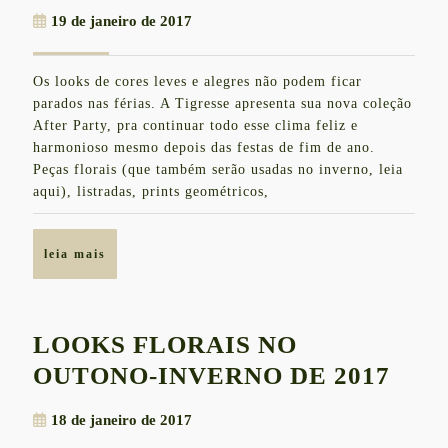
LANÇA
19
19 de janeiro de 2017
COLEÇÃO
de
"AFTER
janeiro
Os looks de cores leves e alegres não podem ficar
de
PARTY"
parados nas férias. A Tigresse apresenta sua nova coleção
2017
COM
After Party, pra continuar todo esse clima feliz e
harmonioso mesmo depois das festas de fim de ano.
LOOKS
Peças florais (que também serão usadas no inverno, leia
CLARINHOS
aqui), listradas, prints geométricos,
E
CHARMOSOS
leia
leia mais
mais
LOOKS FLORAIS NO
LOO
OUTONO-INVERNO DE 2017
FLO
18
18 de janeiro de 2017
NO
de