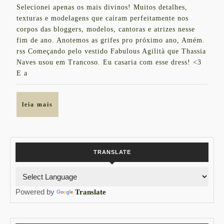
Selecionei apenas os mais divinos! Muitos detalhes,
de
DAS
texturas e modelagens que caíram perfeitamente nos
2017
FAMOSAS
corpos das bloggers, modelos, cantoras e atrizes nesse
fim de ano. Anotemos as grifes pro próximo ano, Amém.
NO
rss Começando pelo vestido Fabulous Agilità que Thassia
RÉVEILLON
Naves usou em Trancoso. Eu casaria com esse dress! <3
E a
leia
leia mais
mais
TRANSLATE
Powered by
Translate