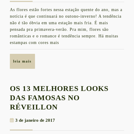
OUT
janeiro
As flores estão fortes nessa estação quente do ano, mas a
de
INV
notícia é que continuará no outono-inverno! A tendência
2017
DE
não é tão óbvia em uma estação mais fria. É mais
pensada pra primavera-verão. Pra mim, flores são
2017
românticas e o romance é tendência sempre. Há muitas
estampas com cores mais
leia
leia mais
mais
OS 13 MELHORES LOOKS
DAS FAMOSAS NO
OS
RÉVEILLON
13
3
3 de janeiro de 2017
MELHORES
de
LOOKS
janeiro