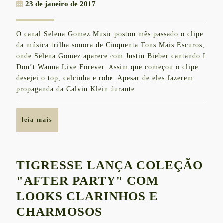
23
23 de janeiro de 2017
O
de
LOOK
janeiro
O canal Selena Gomez Music postou mês passado o clipe
de
DA
da música trilha sonora de Cinquenta Tons Mais Escuros,
2017
SELENA
onde Selena Gomez aparece com Justin Bieber cantando I
Don’t Wanna Live Forever. Assim que começou o clipe
GOMEZ
desejei o top, calcinha e robe. Apesar de eles fazerem
NO
propaganda da Calvin Klein durante
CLIPE
COM
leia
leia mais
JUSTIN
mais
BIEBER
TIGRESSE LANÇA COLEÇÃO
"AFTER PARTY" COM
LOOKS CLARINHOS E
TIGRESSE
CHARMOSOS