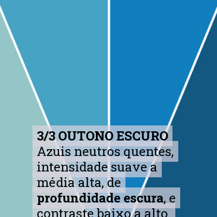
3/3 OUTONO ESCURO
3/3 OUTONO ESCURO
Azuis neutros quentes,
Azuis neutros quentes,
intensidade suave a
intensidade suave a
média alta, de
média alta, de
profundidade escura
profundidade escura
, e
, e
contraste baixo a alto.
contraste baixo a alto.