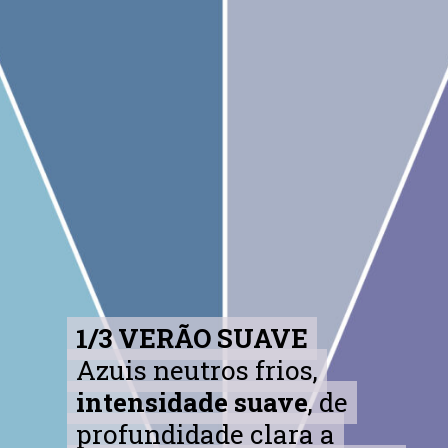
1/3 VERÃO SUAVE
1/3 VERÃO SUAVE
Azuis neutros frios,
Azuis neutros frios,
intensidade suave
intensidade suave
, de
, de
profundidade clara a
profundidade clara a