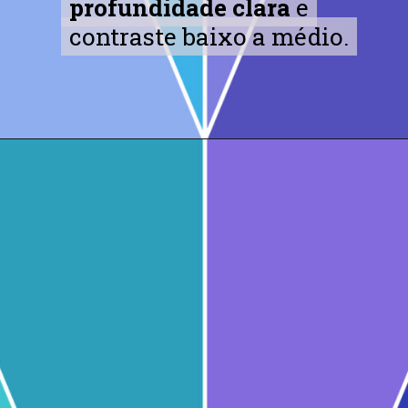
profundidade clara
profundidade clara
e
e
contraste baixo a médio.
contraste baixo a médio.