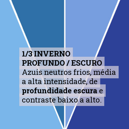
1/3 INVERNO
1/3 INVERNO
PROFUNDO / ESCURO
PROFUNDO / ESCURO
Azuis neutros frios, média
Azuis neutros frios, média
a alta intensidade, de
a alta intensidade, de
profundidade escura
profundidade escura
e
e
contraste baixo a alto.
contraste baixo a alto.