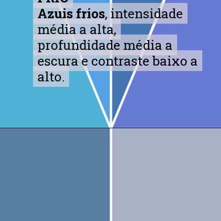
Azuis frios
Azuis frios
, intensidade
, intensidade
média a alta,
média a alta,
profundidade média a
profundidade média a
escura e contraste baixo a
escura e contraste baixo a
alto.
alto.