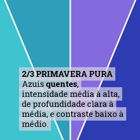
2/3 PRIMAVERA PURA
2/3 PRIMAVERA PURA
Azuis
Azuis
quentes
quentes
,
,
intensidade média à alta,
intensidade média à alta,
de profundidade clara à
de profundidade clara à
média, e contraste baixo à
média, e contraste baixo à
médio.
médio.