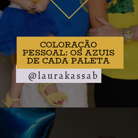
COLORAÇÃO
PESSOAL: OS AZUIS
DE CADA PALETA
@laurakassab