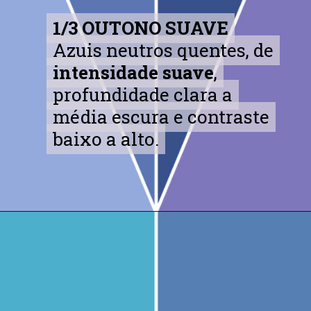
1/3 OUTONO SUAVE
1/3 OUTONO SUAVE
Azuis neutros quentes, de
Azuis neutros quentes, de
intensidade suave
intensidade suave
,
,
profundidade clara a
profundidade clara a
média escura e contraste
média escura e contraste
baixo a alto.
baixo a alto.