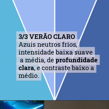
3/3 VERÃO CLARO
3/3 VERÃO CLARO
Azuis neutros frios,
Azuis neutros frios,
intensidade baixa suave
intensidade baixa suave
a média, de
a média, de
profundidade
profundidade
clara
clara
, e contraste baixo a
, e contraste baixo a
médio.
médio.