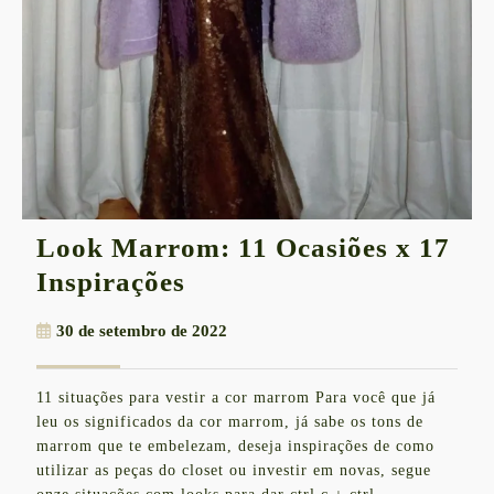
Look Marrom: 11 Ocasiões x 17
Look
Inspirações
Marrom:
30
30 de setembro de 2022
11
de
Ocasiões
setembro
11 situações para vestir a cor marrom Para você que já
de
x
leu os significados da cor marrom, já sabe os tons de
2022
17
marrom que te embelezam, deseja inspirações de como
utilizar as peças do closet ou investir em novas, segue
Inspirações