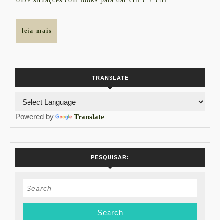
onze situações com looks para dar ctrl c + ctrl
leia
leia mais
mais
TRANSLATE
Powered by
Translate
PESQUISAR:
Search
for: