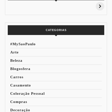
15% de
Pessoal: Os
Desconto:
Azuis de Cada
Especial Copa do
Paleta
Mundo
CATEGORIAS
#MySaoPaulo
Arte
Beleza
Blogosfera
Carros
Casamento
Coloração Pessoal
Compras
Decoração