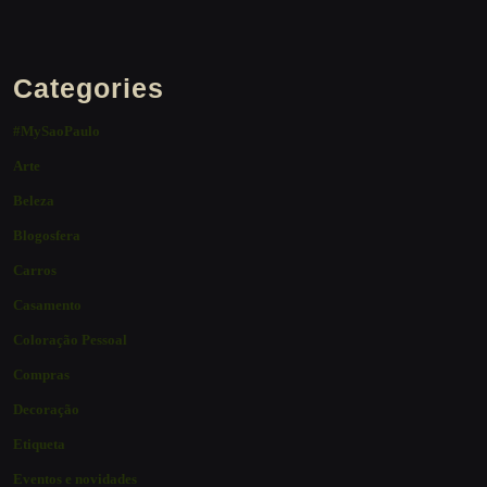
Categories
#MySaoPaulo
Arte
Beleza
Blogosfera
Carros
Casamento
Coloração Pessoal
Compras
Decoração
Etiqueta
Eventos e novidades