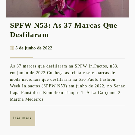
SPFW N53: As 37 Marcas Que
SPFW
Desfilaram
N53:
5
5 de junho de 2022
As
de
37
junho
As 37 marcas que desfilaram na SPFW In.Pactos, n53,
de
Marcas
em junho de 2022 Conheça as trinta e sete marcas de
2022
Que
moda nacionais que desfilaram na São Paulo Fashion
Week In.pactos (SPFW N53) em junho de 2022, no Senac
Desfilaram
Lapa Faustolo e Komplexo Tempo. 1. À La Garçonne 2.
Martha Medeiros
leia
leia mais
mais