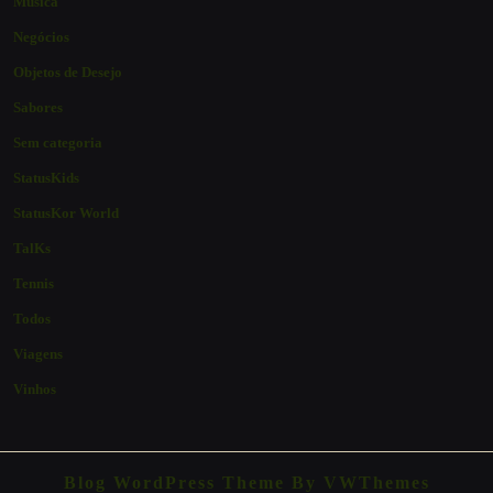
Música
Negócios
Objetos de Desejo
Sabores
Sem categoria
StatusKids
StatusKor World
TalKs
Tennis
Todos
Viagens
Vinhos
Blog WordPress Theme
By VWThemes