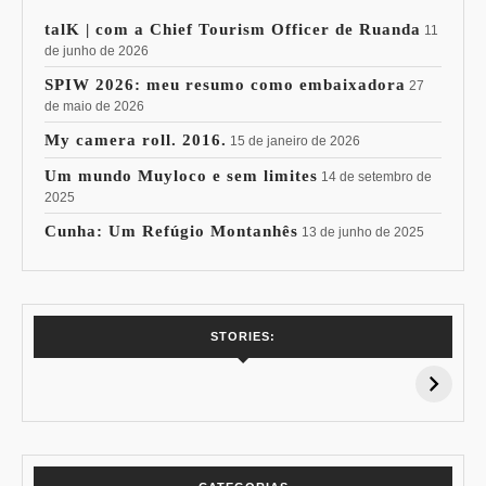
talK | com a Chief Tourism Officer de Ruanda
11
de junho de 2026
SPIW 2026: meu resumo como embaixadora
27
de maio de 2026
My camera roll. 2016.
15 de janeiro de 2026
Um mundo Muyloco e sem limites
14 de setembro de
2025
Cunha: Um Refúgio Montanhês
13 de junho de 2025
7 Vinhos com +
Coloração
STORIES:
15% de
Pessoal: Os
Desconto:
Azuis de Cada
Especial Copa do
Paleta
Mundo