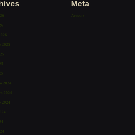
hives
Meta
026
Acessar
26
2026
o 2025
025
25
25
o 2024
o 2024
o 2024
2024
24
024