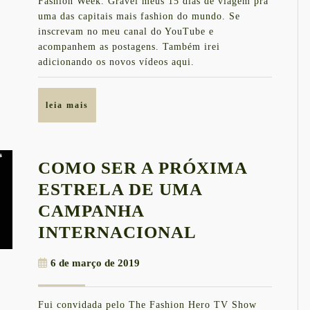
WEEK
Fashion Week. Gravei meus 15 dias de viagem pra
uma das capitais mais fashion do mundo. Se
|
inscrevam no meu canal do YouTube e
VLOGS
acompanhem as postagens. Também irei
adicionando os novos vídeos aqui.
leia
leia mais
mais
COMO SER A PRÓXIMA
ESTRELA DE UMA
CAMPANHA
COMO
INTERNACIONAL
SER
6
6 de março de 2019
A
de
PRÓXIMA
março
Fui convidada pelo The Fashion Hero TV Show
de