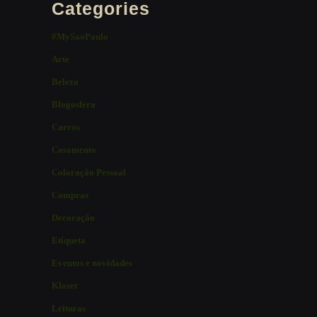
Categories
#MySaoPaulo
Arte
Beleza
Blogosfera
Carros
Casamento
Coloração Pessoal
Compras
Decoração
Etiqueta
Eventos e novidades
Kloset
Leituras