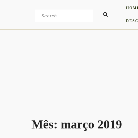
Skip
HOM
to
Search
content
for:
DESC
Mês:
março 2019