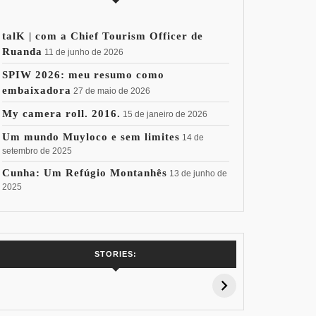
talK | com a Chief Tourism Officer de
Ruanda
11 de junho de 2026
SPIW 2026: meu resumo como
embaixadora
27 de maio de 2026
My camera roll. 2016.
15 de janeiro de 2026
Um mundo Muyloco e sem limites
14 de
setembro de 2025
Cunha: Um Refúgio Montanhês
13 de junho de
2025
7 Vinhos com +
Coloração
Coloraç
STORIES:
15% de
Pessoal: Os
Pessoal:
Desconto:
Azuis de Cada
Verdes de
Especial Copa
Paleta
Paleta