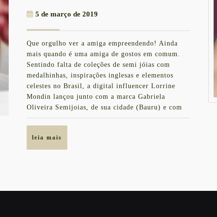
MONDIN
5
5 de março de 2019
LANÇA
de
COLEÇÃO
março
Que orgulho ver a amiga empreendendo! Ainda
de
DE
mais quando é uma amiga de gostos em comum.
2019
SEMIJOIAS
Sentindo falta de coleções de semi jóias com
medalhinhas, inspirações inglesas e elementos
COM
celestes no Brasil, a digital influencer Lorrine
ELEMENTOS
Mondin lançou junto com a marca Gabriela
CELESTES
Oliveira Semijoias, de sua cidade (Bauru) e com
E
INSPIRADA
leia
leia mais
mais
NA
RAINHA
ELIZABETH