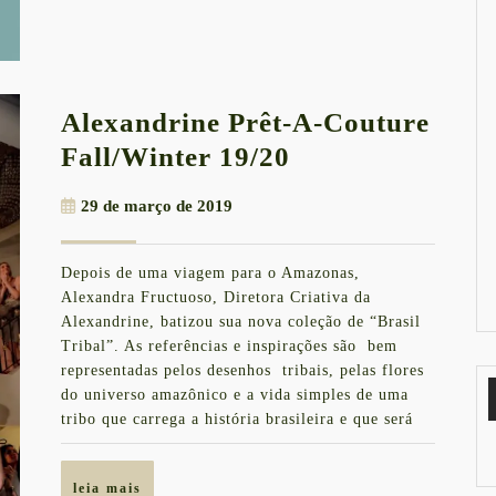
Alexandrine Prêt-A-Couture
Alexandrine
Fall/Winter 19/20
Prêt-
29
29 de março de 2019
A-
de
Couture
março
Depois de uma viagem para o Amazonas,
de
Fall/Winter
Alexandra Fructuoso, Diretora Criativa da
2019
19/20
Alexandrine, batizou sua nova coleção de “Brasil
Tribal”. As referências e inspirações são bem
representadas pelos desenhos tribais, pelas flores
do universo amazônico e a vida simples de uma
tribo que carrega a história brasileira e que será
leia
leia mais