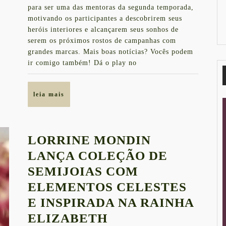
ESTRELA
para ser uma das mentoras da segunda temporada,
2019
DE
motivando os participantes a descobrirem seus
heróis interiores e alcançarem seus sonhos de
UMA
serem os próximos rostos de campanhas com
CAMPANHA
grandes marcas. Mais boas notícias? Vocês podem
INTERNACI
ir comigo também! Dá o play no
leia
leia mais
mais
LORRINE MONDIN
LANÇA COLEÇÃO DE
SEMIJOIAS COM
ELEMENTOS CELESTES
E INSPIRADA NA RAINHA
LORRINE
ELIZABETH