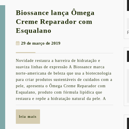
Biossance lança Ômega
Creme Reparador com
Biossance
Esqualano
lança
29
29 de março de 2019
Ômega
de
Creme
março
Novidade restaura a barreira de hidratação e
de
Reparador
suaviza linhas de expressão A Biossance marca
2019
com
norte-americana de beleza que usa a biotecnologia
para criar produtos sustentáveis de cuidados com a
Esqualano
pele, apresenta o Ômega Creme Reparador com
Esqualano, produto com fórmula lipídica que
restaura e repõe a hidratação natural da pele. A
leia
leia mais
mais