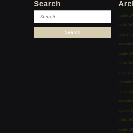
Search
Arc
Search
junho 2
for:
maio 20
janeiro 
setembr
junho 2
maio 20
abril 20
dezembr
novembr
setembr
agosto 
julho 20
junho 2