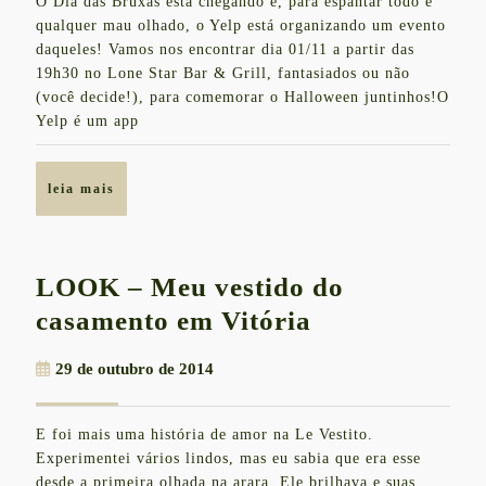
O Dia das Bruxas está chegando e, para espantar todo e
de
fds
qualquer mau olhado, o Yelp está organizando um evento
2014
–
daqueles! Vamos nos encontrar dia 01/11 a partir das
19h30 no Lone Star Bar & Grill, fantasiados ou não
Yelp
(você decide!), para comemorar o Halloween juntinhos!O
Halloween
Yelp é um app
Party
no
leia
leia mais
Lone
mais
Star
Bar
LOOK – Meu vestido do
&
LOOK
casamento em Vitória
Grill
–
29
29 de outubro de 2014
Meu
de
vestido
outubro
E foi mais uma história de amor na Le Vestito.
de
do
Experimentei vários lindos, mas eu sabia que era esse
2014
casamento
desde a primeira olhada na arara. Ele brilhava e suas