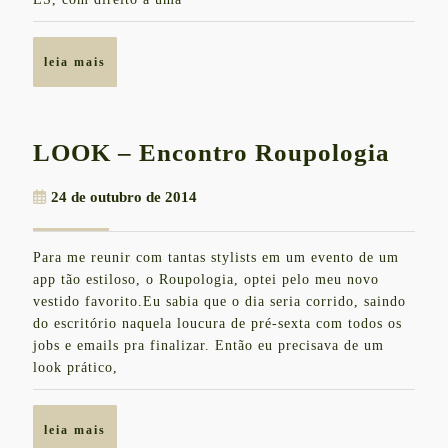
leia
leia mais
mais
LOO
LOOK – Encontro Roupologia
–
24
24 de outubro de 2014
Enco
de
Roup
outubro
Para me reunir com tantas stylists em um evento de um
de
app tão estiloso, o Roupologia, optei pelo meu novo
2014
vestido favorito.Eu sabia que o dia seria corrido, saindo
do escritório naquela loucura de pré-sexta com todos os
jobs e emails pra finalizar. Então eu precisava de um
look prático,
leia
leia mais
mais