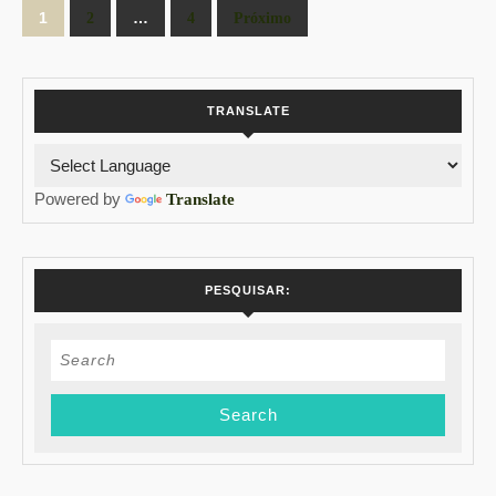
Paginação
1
…
2
4
Próximo
de
posts
TRANSLATE
Powered by
Translate
PESQUISAR:
Search
for: