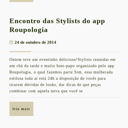
Encontro das Stylists do app
Encontro
Roupologia
das
24
24 de outubro de 2014
Stylists
de
do
outubro
Ontem teve um eventinho delicioso!Stylists reunidas em
de
app
um chá da tarde e muito bate-papo organizado pelo app
2014
Roupologia
Roupologia, o qual fazemos parte.Sim, essa mulherada
estilosa toda aí está 24h a disposição de vocês para
tirarem dúvidas de looks, dar dicas de que peças
combinar com aquela nova que você se
leia
leia mais
mais