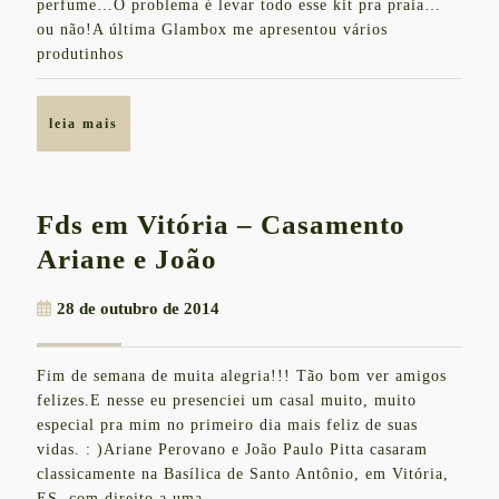
perfume…O problema é levar todo esse kit pra praia…
ou não!A última Glambox me apresentou vários
produtinhos
leia
leia mais
mais
Fds em Vitória – Casamento
Fds
Ariane e João
em
28
28 de outubro de 2014
Vitória
de
–
outubro
Fim de semana de muita alegria!!! Tão bom ver amigos
de
Casamento
felizes.E nesse eu presenciei um casal muito, muito
2014
Ariane
especial pra mim no primeiro dia mais feliz de suas
vidas. : )Ariane Perovano e João Paulo Pitta casaram
e
classicamente na Basílica de Santo Antônio, em Vitória,
João
ES, com direito a uma