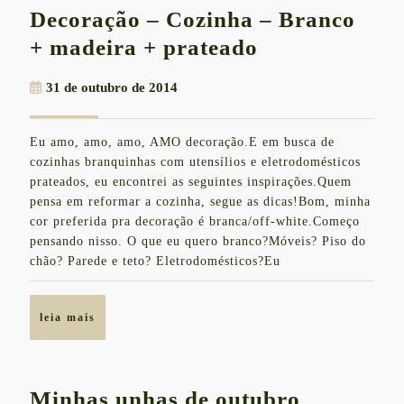
Decoração – Cozinha – Branco
Decoração
+ madeira + prateado
–
31
31 de outubro de 2014
Cozinha
de
–
outubro
Eu amo, amo, amo, AMO decoração.E em busca de
de
Branco
cozinhas branquinhas com utensílios e eletrodomésticos
2014
+
prateados, eu encontrei as seguintes inspirações.Quem
pensa em reformar a cozinha, segue as dicas!Bom, minha
madeira
cor preferida pra decoração é branca/off-white.Começo
+
pensando nisso. O que eu quero branco?Móveis? Piso do
prateado
chão? Parede e teto? Eletrodomésticos?Eu
leia
leia mais
mais
Minhas
Minhas unhas de outubro