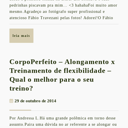
pedrinhas piscavam pra mim… <3 hahahaFoi muito amor
em
mesmo.Agradeço ao fotógrafo super profissional e
Vitória
atencioso Fábio Travezani pelas fotos! Adorei!O Fábio
leia
leia mais
mais
CorpoPerfeito – Alongamento x
Treinamento de flexibilidade –
Qual o melhor para o seu
CorpoPerfeito
treino?
–
29
29 de outubro de 2014
Alongamento
de
x
outubro
Por Andressa L.Há uma grande polêmica em torno desse
de
Treinamento
assunto.Paira uma dúvida no ar referente a se alongar ou
2014