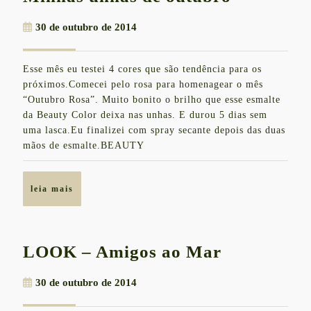
unhas
30
30 de outubro de 2014
de
de
outubro
outubro
Esse mês eu testei 4 cores que são tendência para os
de
próximos.Comecei pelo rosa para homenagear o mês
2014
“Outubro Rosa”. Muito bonito o brilho que esse esmalte
da Beauty Color deixa nas unhas. E durou 5 dias sem
uma lasca.Eu finalizei com spray secante depois das duas
mãos de esmalte.BEAUTY
leia
leia mais
mais
LOOK
LOOK – Amigos ao Mar
–
30
30 de outubro de 2014
Amigos
de