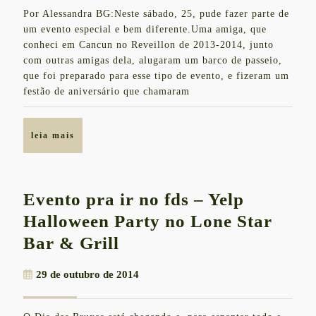
ao
outubro
Por Alessandra BG:Neste sábado, 25, pude fazer parte de
de
Mar
um evento especial e bem diferente.Uma amiga, que
2014
conheci em Cancun no Reveillon de 2013-2014, junto
com outras amigas dela, alugaram um barco de passeio,
que foi preparado para esse tipo de evento, e fizeram um
festão de aniversário que chamaram
leia
leia mais
mais
Evento pra ir no fds – Yelp
Halloween Party no Lone Star
Evento
Bar & Grill
pra
29
29 de outubro de 2014
ir
de
no
outubro