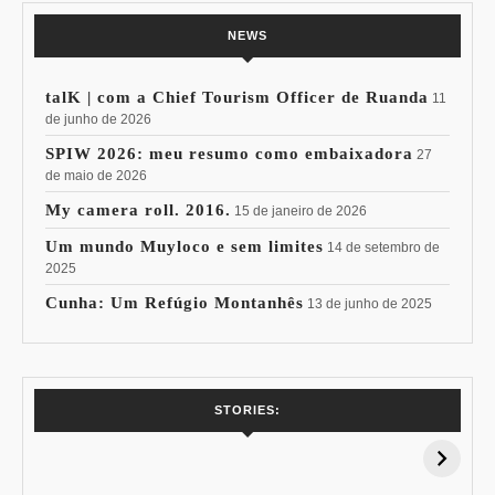
NEWS
talK | com a Chief Tourism Officer de Ruanda
11
de junho de 2026
SPIW 2026: meu resumo como embaixadora
27
de maio de 2026
My camera roll. 2016.
15 de janeiro de 2026
Um mundo Muyloco e sem limites
14 de setembro de
2025
Cunha: Um Refúgio Montanhês
13 de junho de 2025
7 Vinhos com +
Coloração
STORIES:
15% de
Pessoal: Os
Desconto:
Azuis de Cada
Especial Copa do
Paleta