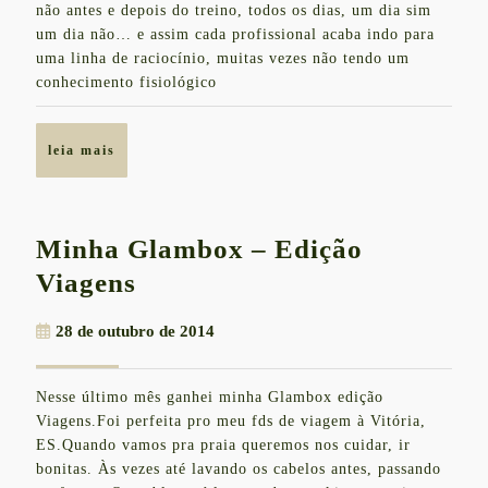
de
não antes e depois do treino, todos os dias, um dia sim
um dia não… e assim cada profissional acaba indo para
flexibilidade
uma linha de raciocínio, muitas vezes não tendo um
–
conhecimento fisiológico
Qual
o
leia
leia mais
melhor
mais
para
o
Minha Glambox – Edição
seu
Minha
Viagens
treino?
Glambox
28
28 de outubro de 2014
–
de
Edição
outubro
Nesse último mês ganhei minha Glambox edição
de
Viagens
Viagens.Foi perfeita pro meu fds de viagem à Vitória,
2014
ES.Quando vamos pra praia queremos nos cuidar, ir
bonitas. Às vezes até lavando os cabelos antes, passando