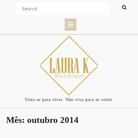
Skip
Search
to
for:
content
Open
Button
Vista-se para viver. Não viva para se vestir.
Mês:
outubro 2014