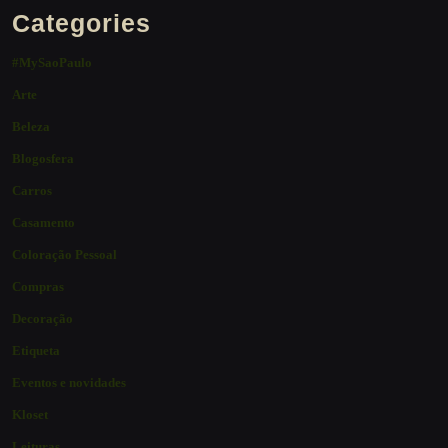
Categories
#MySaoPaulo
Arte
Beleza
Blogosfera
Carros
Casamento
Coloração Pessoal
Compras
Decoração
Etiqueta
Eventos e novidades
Kloset
Leituras