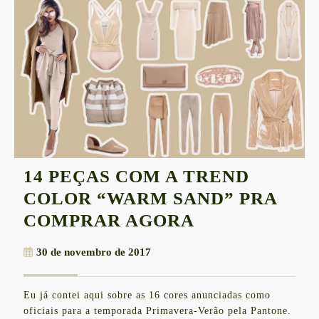
14 PEÇAS COM A TREND
COLOR “WARM SAND” PRA
14
COMPRAR AGORA
PEÇAS
30
30 de novembro de 2017
COM
de
A
novembro
Eu já contei aqui sobre as 16 cores anunciadas como
de
TREND
oficiais para a temporada Primavera-Verão pela Pantone.
2017