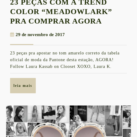
23 PEÇAS COM A TREND
COLOR “MEADOWLARK”
23
PRA COMPRAR AGORA
PEÇAS
29
29 de novembro de 2017
COM
de
A
novembro
23 peças pra apostar no tom amarelo correto da tabela
de
TREND
oficial de moda da Pantone desta estação, AGORA!
2017
COLOR
Follow Laura Kassab on Clooset XOXO, Laura K.
“MEADO
PRA
leia
leia mais
mais
COMPR
AGORA