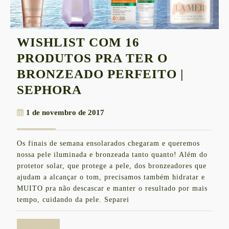
WISHLIST COM 16
PRODUTOS PRA TER O
BRONZEADO PERFEITO |
WISHLIST
SEPHORA
COM
1
1 de novembro de 2017
16
de
PRODUTOS
novembro
Os finais de semana ensolarados chegaram e queremos
de
PRA
nossa pele iluminada e bronzeada tanto quanto! Além do
2017
TER
protetor solar, que protege a pele, dos bronzeadores que
ajudam a alcançar o tom, precisamos também hidratar e
O
MUITO pra não descascar e manter o resultado por mais
BRONZEADO
tempo, cuidando da pele. Separei
PERFEITO
|