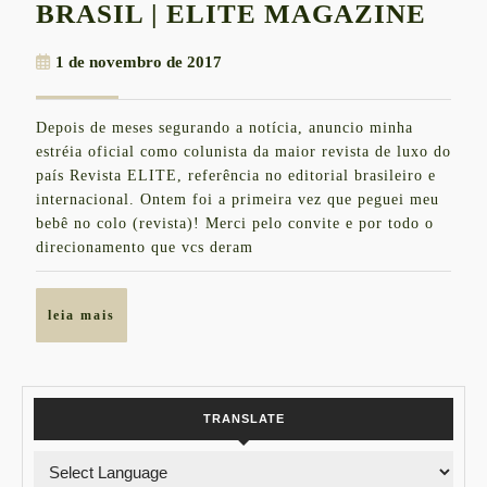
MIN
BRASIL | ELITE MAGAZINE
EST
1
1 de novembro de 2017
CO
de
COL
novembro
Depois de meses segurando a notícia, anuncio minha
de
DA
estréia oficial como colunista da maior revista de luxo do
2017
MAI
país Revista ELITE, referência no editorial brasileiro e
internacional. Ontem foi a primeira vez que peguei meu
REV
bebê no colo (revista)! Merci pelo convite e por todo o
DE
direcionamento que vcs deram
LUX
DO
leia
leia mais
BRA
mais
|
ELI
TRANSLATE
MAG