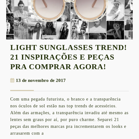
LIGHT SUNGLASSES TREND!
21 INSPIRAÇÕES E PEÇAS
LIGHT
PRA COMPRAR AGORA!
SUNGLA
13
13 de novembro de 2017
TREND!
de
21
novembro
Com uma pegada futurista, o branco e a transparência
de
INSPIR
nos óculos de sol estão nas top trends de acessórios.
2017
E
Além das armações, a transparência invadiu até mesmo as
lentes sem graus por aí, por puro charme. Separei 21
PEÇAS
peças das melhores marcas pra incrementarem os looks e
PRA
arrasarem com a