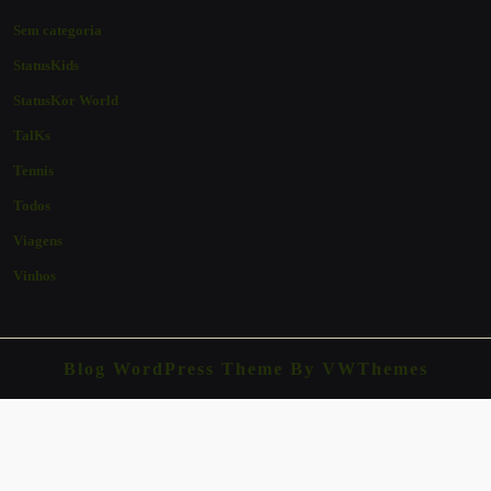
Sem categoria
StatusKids
StatusKor World
TalKs
Tennis
Todos
Viagens
Vinhos
Blog WordPress Theme
By VWThemes
Scroll
Up