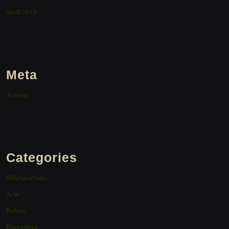
abril 2013
Meta
Acessar
Categories
#MySaoPaulo
Arte
Beleza
Blogosfera