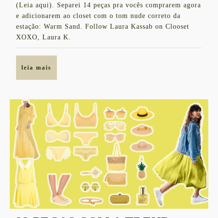
COLOR
(Leia aqui). Separei 14 peças pra vocês comprarem agora
e adicionarem ao closet com o tom nude correto da
“WARM
estação: Warm Sand. Follow Laura Kassab on Clooset
SAND”
XOXO, Laura K.
PRA
COMPRAR
leia
leia mais
AGORA
mais