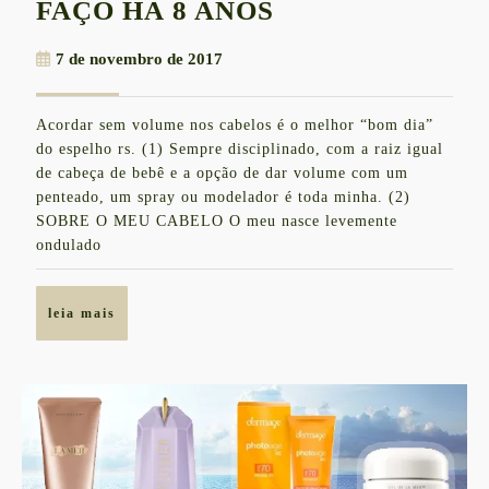
5
FAÇO HÁ 8 ANOS
MOTIVOS
7
7 de novembro de 2017
PRA
de
FAZER
novembro
Acordar sem volume nos cabelos é o melhor “bom dia”
de
PROGRESSIVA
do espelho rs. (1) Sempre disciplinado, com a raiz igual
2017
&
de cabeça de bebê e a opção de dar volume com um
penteado, um spray ou modelador é toda minha. (2)
ONDE
SOBRE O MEU CABELO O meu nasce levemente
EU
ondulado
FAÇO
HÁ
leia
leia mais
8
mais
ANOS