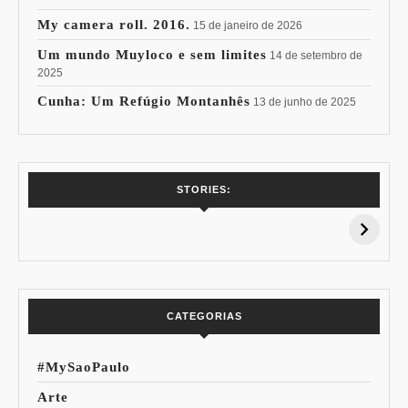
My camera roll. 2016.
15 de janeiro de 2026
Um mundo Muyloco e sem limites
14 de setembro de
2025
Cunha: Um Refúgio Montanhês
13 de junho de 2025
7 Vinhos com +
Coloração
STORIES:
15% de
Pessoal: Os
Desconto:
Azuis de Cada
Especial Copa do
Paleta
Mundo
CATEGORIAS
#MySaoPaulo
Arte