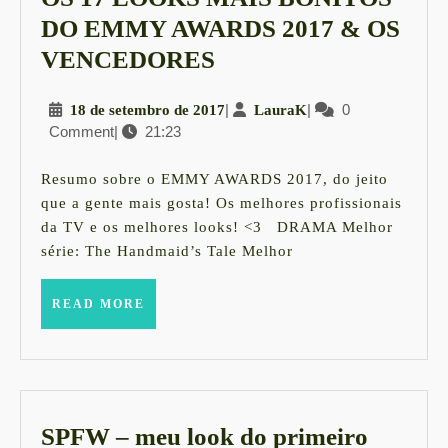
DO EMMY AWARDS 2017 & OS
OS
VENCEDORES
17
18
|
LauraK
|
0
18 de setembro de 2017
LauraK
LOOKS
Comment
|
21:23
de
MAIS
setembro
BONITOS
de
Resumo sobre o EMMY AWARDS 2017, do jeito
2017
DO
que a gente mais gosta! Os melhores profissionais
da TV e os melhores looks! <3 DRAMA Melhor
EMMY
série: The Handmaid’s Tale Melhor
AWARDS
2017
READ
READ MORE
MORE
&
OS
VENCEDORES
SPFW – meu look do primeiro