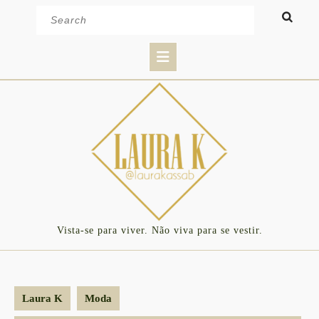
Skip
Search
to
for:
content
Open
Button
Vista-se para viver. Não viva para se vestir.
Laura K
Moda