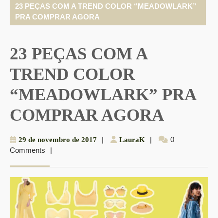
23 PEÇAS COM A TREND COLOR “MEADOWLARK”
PRA COMPRAR AGORA
23 PEÇAS COM A
TREND COLOR
“MEADOWLARK” PRA
COMPRAR AGORA
29
|
LauraK
|
0
29 de novembro de 2017
LauraK
Comments
|
de
novembro
de
2017