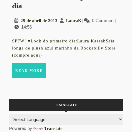
SPFW
dia
–
25
|
LauraK
|
0 Comment
|
25 de abril de 2013
LauraK
meu
14:56
de
look
abril
do
de
SPFW! ♥Look do primeiro dia:Laura KassabSaia
2013
primeiro
longa de plush azul marinho da Rockabilly Store
(compre aqui)
dia
READ
READ MORE
MORE
TRANSLATE
Powered by
Translate