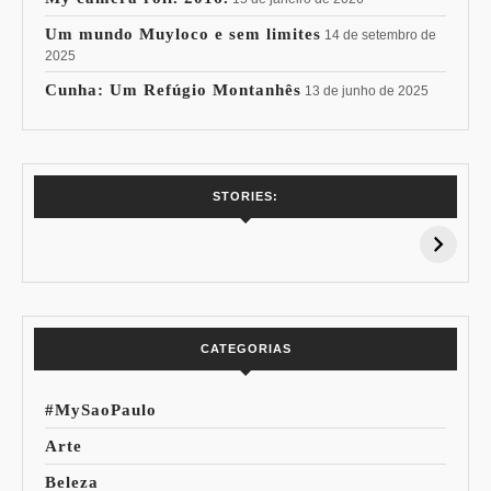
Um mundo Muyloco e sem limites
14 de setembro de
2025
Cunha: Um Refúgio Montanhês
13 de junho de 2025
7 Vinhos com +
Coloração
STORIES:
15% de
Pessoal: Os
Desconto:
Azuis de Cada
Especial Copa do
Paleta
Mundo
CATEGORIAS
#MySaoPaulo
Arte
Beleza