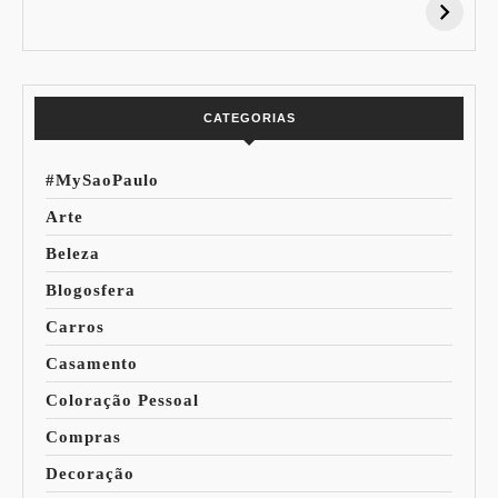
Desconto:
Azuis de Cada
Especial Copa do
Paleta
Mundo
CATEGORIAS
#MySaoPaulo
Arte
Beleza
Blogosfera
Carros
Casamento
Coloração Pessoal
Compras
Decoração