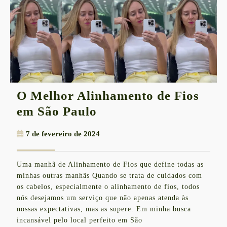
O Melhor Alinhamento de Fios
O
em São Paulo
Melhor
7
7 de fevereiro de 2024
Alinhamento
de
de
fevereiro
Uma manhã de Alinhamento de Fios que define todas as
de
Fios
minhas outras manhãs Quando se trata de cuidados com
2024
em
os cabelos, especialmente o alinhamento de fios, todos
nós desejamos um serviço que não apenas atenda às
São
nossas expectativas, mas as supere. Em minha busca
Paulo
incansável pelo local perfeito em São