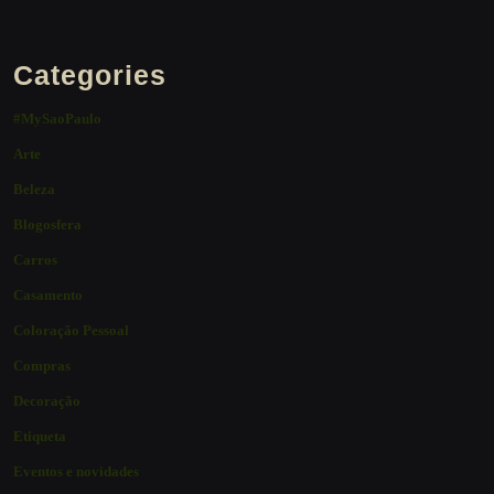
Categories
#MySaoPaulo
Arte
Beleza
Blogosfera
Carros
Casamento
Coloração Pessoal
Compras
Decoração
Etiqueta
Eventos e novidades