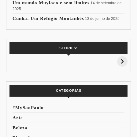
Um mundo Muyloco e sem limites
14 de setembro de
2025
Cunha: Um Refúgio Montanhês
13 de junho de 2025
7 Vinhos com +
Coloração
STORIES:
15% de
Pessoal: Os
Desconto:
Azuis de Cada
Especial Copa do
Paleta
Mundo
CATEGORIAS
#MySaoPaulo
Arte
Beleza