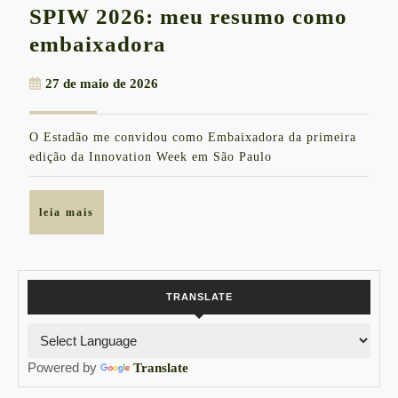
SPIW 2026: meu resumo como
SPIW
embaixadora
2026:
27
27 de maio de 2026
meu
de
resumo
maio
O Estadão me convidou como Embaixadora da primeira
de
como
edição da Innovation Week em São Paulo
2026
embaixadora
leia
leia mais
mais
TRANSLATE
Powered by
Translate