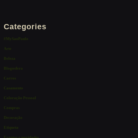
Categories
#MySaoPaulo
Arte
Beleza
Blogosfera
Carros
Casamento
Coloração Pessoal
Compras
Decoração
Etiqueta
Eventos e novidades