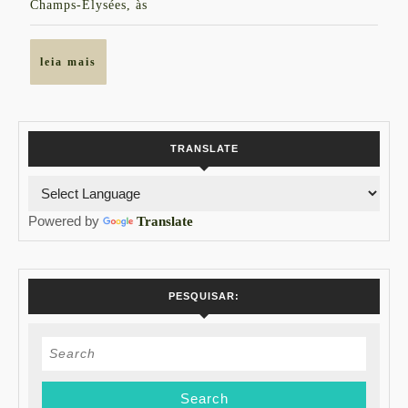
Champs-Élysées, às
leia
leia mais
mais
TRANSLATE
Powered by
Translate
PESQUISAR:
Search
for: