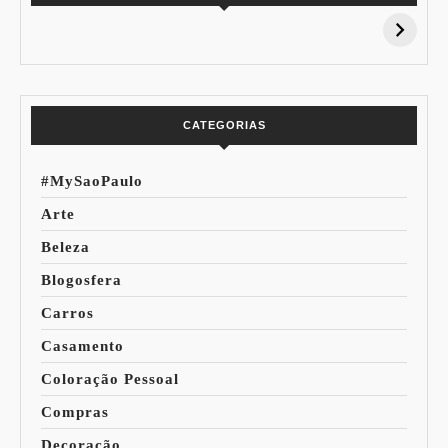
15% de
Pessoal: Os
Desconto:
Azuis de Cada
Especial Copa do
Paleta
Mundo
CATEGORIAS
#MySaoPaulo
Arte
Beleza
Blogosfera
Carros
Casamento
Coloração Pessoal
Compras
Decoração