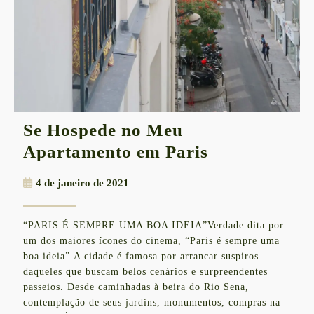
Se Hospede no Meu
Se
Apartamento em Paris
Hospede
4
4 de janeiro de 2021
no
de
Meu
janeiro
“PARIS É SEMPRE UMA BOA IDEIA”Verdade dita por
de
Apartament
um dos maiores ícones do cinema, “Paris é sempre uma
2021
em
boa ideia”.A cidade é famosa por arrancar suspiros
daqueles que buscam belos cenários e surpreendentes
Paris
passeios. Desde caminhadas à beira do Rio Sena,
contemplação de seus jardins, monumentos, compras na