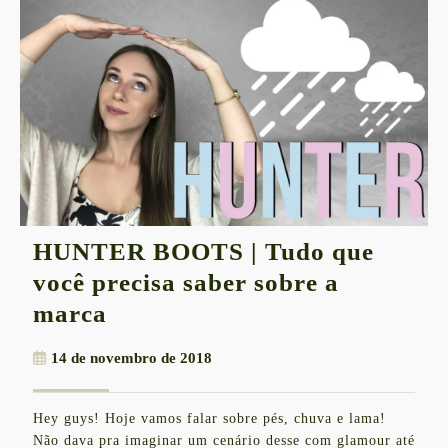
HUNTER BOOTS | Tudo que
você precisa saber sobre a
HUNTER
marca
BOOTS
14
14 de novembro de 2018
|
de
Tudo
novembro
Hey guys! Hoje vamos falar sobre pés, chuva e lama!
de
que
Não dava pra imaginar um cenário desse com glamour até
2018