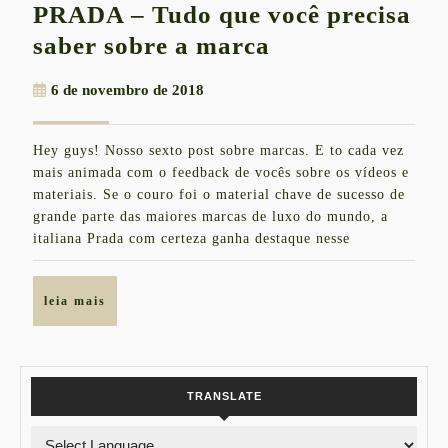
PRADA – Tudo que você precisa
PRADA
saber sobre a marca
–
6
6 de novembro de 2018
Tudo
de
que
novembro
Hey guys! Nosso sexto post sobre marcas. E to cada vez
de
você
mais animada com o feedback de vocês sobre os vídeos e
2018
precisa
materiais. Se o couro foi o material chave de sucesso de
grande parte das maiores marcas de luxo do mundo, a
saber
italiana Prada com certeza ganha destaque nesse
sobre
a
leia
leia mais
marca
mais
TRANSLATE