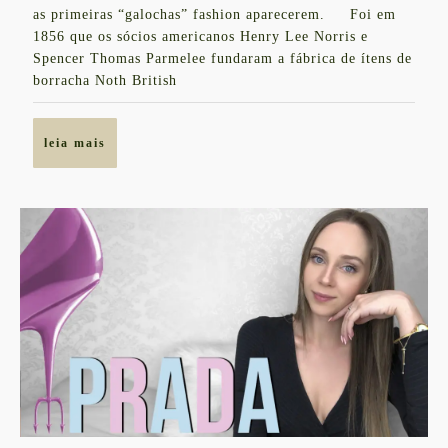
você
as primeiras “galochas” fashion aparecerem. Foi em
1856 que os sócios americanos Henry Lee Norris e
precisa
Spencer Thomas Parmelee fundaram a fábrica de ítens de
saber
borracha Noth British
sobre
a
leia
leia mais
marca
mais