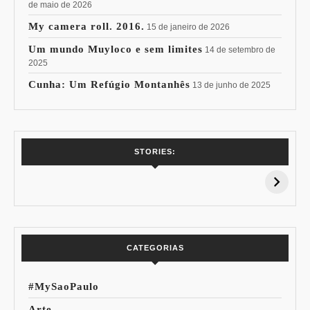
de maio de 2026
My camera roll. 2016.
15 de janeiro de 2026
Um mundo Muyloco e sem limites
14 de setembro de
2025
Cunha: Um Refúgio Montanhês
13 de junho de 2025
7 Vinhos com +
Coloração
STORIES:
15% de
Pessoal: Os
Desconto:
Azuis de Cada
Especial Copa do
Paleta
Mundo
CATEGORIAS
#MySaoPaulo
Arte