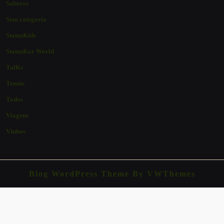
Sabores
Sem categoria
StatusKids
StatusKor World
TalKs
Tennis
Todos
Viagens
Vinhos
Blog WordPress Theme
By VWThemes
Scroll
Up