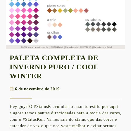
PALETA COMPLETA DE
INVERNO PURO / COOL
PALETA
WINTER
COMPLETA
6
6 de novembro de 2019
DE
de
INVERNO
novembro
Hey guys!O #StatusK evoluiu no assunto estilo por aqui
de
PURO
e agora temos pautas direcionadas para a teoria das cores,
2019
/
com o #StatusKor. Vamos sair do status quo das cores e
entender de vez o que nos veste melhor e evitar sermos
COOL