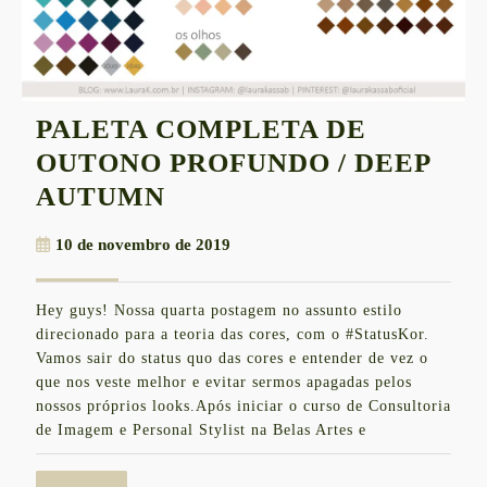
PALETA COMPLETA DE
OUTONO PROFUNDO / DEEP
PALETA
AUTUMN
COMPLETA
10
10 de novembro de 2019
DE
de
OUTONO
novembro
Hey guys! Nossa quarta postagem no assunto estilo
de
PROFUNDO
direcionado para a teoria das cores, com o #StatusKor.
2019
/
Vamos sair do status quo das cores e entender de vez o
que nos veste melhor e evitar sermos apagadas pelos
DEEP
nossos próprios looks.Após iniciar o curso de Consultoria
AUTUMN
de Imagem e Personal Stylist na Belas Artes e