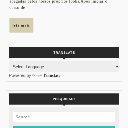
apagadas pelos nossos próprios looks.Após iniciar o
WINTER
curso de
leia
leia mais
mais
TRANSLATE
Powered by
Translate
PESQUISAR:
Search
for: