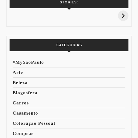
7 Vinhos com +
Coloração
STORIES:
15% de
Pessoal: Os
Desconto:
Azuis de Cada
Especial Copa do
Paleta
Mundo
CATEGORIAS
#MySaoPaulo
Arte
Beleza
Blogosfera
Carros
Casamento
Coloração Pessoal
Compras