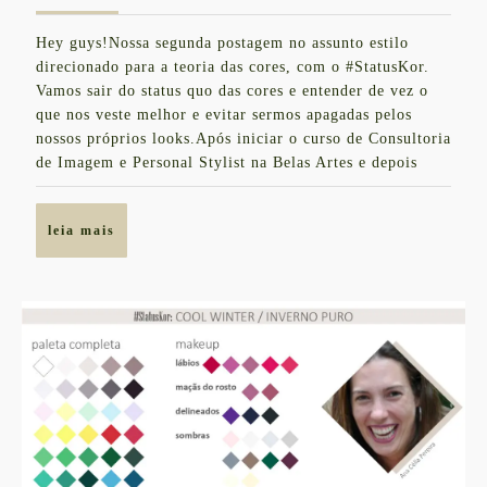
de
VERÃO
novembro
Hey guys!Nossa segunda postagem no assunto estilo
de
PURO
direcionado para a teoria das cores, com o #StatusKor.
2019
/
Vamos sair do status quo das cores e entender de vez o
que nos veste melhor e evitar sermos apagadas pelos
COOL
nossos próprios looks.Após iniciar o curso de Consultoria
SUMMER
de Imagem e Personal Stylist na Belas Artes e depois
leia
leia mais
mais