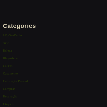
Categories
#MySaoPaulo
Arte
Beleza
Blogosfera
Carros
Casamento
Coloração Pessoal
Compras
Decoração
Etiqueta