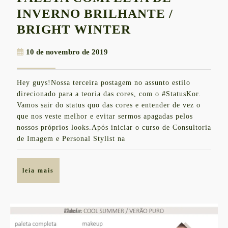
INVERNO BRILHANTE /
PALETA
BRIGHT WINTER
COMPLETA
10
10 de novembro de 2019
DE
de
INVERNO
novembro
Hey guys!Nossa terceira postagem no assunto estilo
de
BRILHANTE
direcionado para a teoria das cores, com o #StatusKor.
2019
/
Vamos sair do status quo das cores e entender de vez o
que nos veste melhor e evitar sermos apagadas pelos
BRIGHT
nossos próprios looks.Após iniciar o curso de Consultoria
WINTER
de Imagem e Personal Stylist na
leia
leia mais
mais