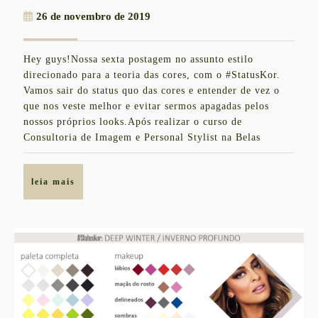
COMPLETA
26
26 de novembro de 2019
DE
de
OUTONO
novembro
Hey guys!Nossa sexta postagem no assunto estilo
de
SUAVE
direcionado para a teoria das cores, com o #StatusKor.
2019
/
Vamos sair do status quo das cores e entender de vez o
que nos veste melhor e evitar sermos apagadas pelos
SOFT
nossos próprios looks.Após realizar o curso de
AUTUMN
Consultoria de Imagem e Personal Stylist na Belas
leia
leia mais
mais