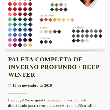
PALETA COMPLETA DE
INVERNO PROFUNDO / DEEP
PALETA
WINTER
COMPLETA
10
10 de novembro de 2019
DE
de
INVERNO
novembro
Hey guys!Nossa quinta postagem no assunto estilo
de
PROFUNDO
direcionado para a teoria das cores, com o #StatusKor.
2019