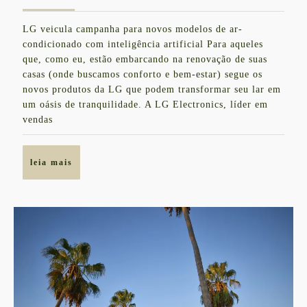
de
Inteligênc
setembro
LG veicula campanha para novos modelos de ar-
de
Artificial
condicionado com inteligência artificial Para aqueles
2023
LG
que, como eu, estão embarcando na renovação de suas
casas (onde buscamos conforto e bem-estar) segue os
novos produtos da LG que podem transformar seu lar em
um oásis de tranquilidade. A LG Electronics, líder em
vendas
leia
leia mais
mais