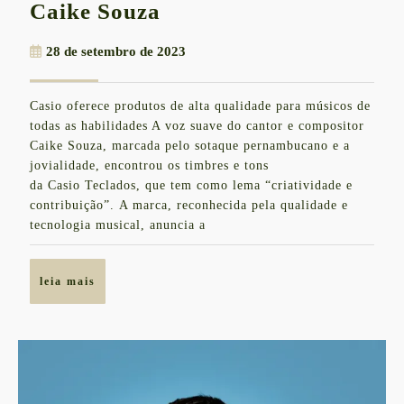
Casio
Caike Souza
Teclados
28
28 de setembro de 2023
em
de
turnê
setembro
Casio oferece produtos de alta qualidade para músicos de
de
com
todas as habilidades A voz suave do cantor e compositor
2023
Caike
Caike Souza, marcada pelo sotaque pernambucano e a
jovialidade, encontrou os timbres e tons
Souza
da Casio Teclados, que tem como lema “criatividade e
contribuição”. A marca, reconhecida pela qualidade e
tecnologia musical, anuncia a
leia
leia mais
mais