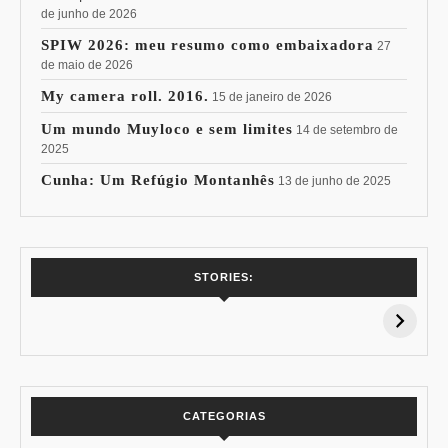
de junho de 2026
SPIW 2026: meu resumo como embaixadora
27
de maio de 2026
My camera roll. 2016.
15 de janeiro de 2026
Um mundo Muyloco e sem limites
14 de setembro de
2025
Cunha: Um Refúgio Montanhês
13 de junho de 2025
7 Vinhos com +
Coloração
STORIES:
15% de
Pessoal: Os
Desconto:
Azuis de Cada
Especial Copa do
Paleta
Mundo
CATEGORIAS