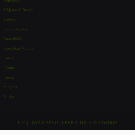
Negócios
Objetos de Desejo
Sabores
Sem categoria
StatusKids
StatusKor World
TalKs
Tennis
Todos
Viagens
Vinhos
Blog WordPress Theme
By VWThemes
Scroll