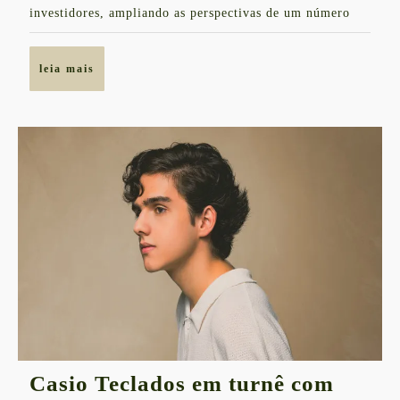
um
investidores, ampliando as perspectivas de um número
investimento,
um
leia
leia mais
legado
mais
de
mudança!
Casio Teclados em turnê com