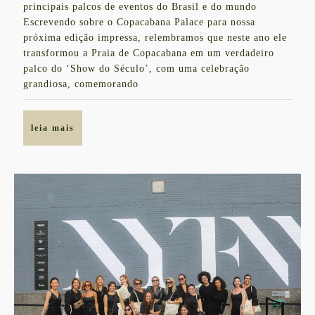
“Show
principais palcos de eventos do Brasil e do mundo
2023
do
Escrevendo sobre o Copacabana Palace para nossa
próxima edição impressa, relembramos que neste ano ele
Século”
transformou a Praia de Copacabana em um verdadeiro
em
palco do ‘Show do Século’, com uma celebração
2023
grandiosa, comemorando
leia
leia mais
mais