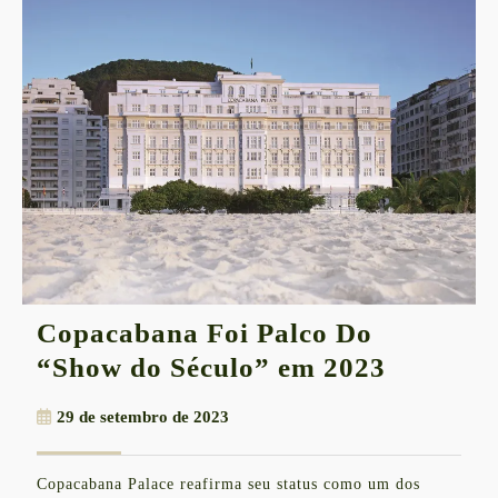
Copacabana Foi Palco Do
Copaca
“Show do Século” em 2023
Foi
29
29 de setembro de 2023
Palco
de
Do
setembro
Copacabana Palace reafirma seu status como um dos
de