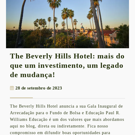
The Beverly Hills Hotel: mais do
que um investimento, um legado
The
de mudança!
Beverly
28
28 de setembro de 2023
Hills
de
Hotel:
setembro
The Beverly Hills Hotel anuncia a sua Gala Inaugural de
de
mais
Arrecadação para o Fundo de Bolsa e Educação Paul R.
2023
do
Williams Educação é um dos valores que mais abordamos
aqui no blog, direta ou indiretamente. Fica nosso
que
compromisso em difundir boas oportunidades para