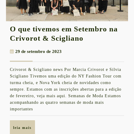
O que tivemos em Setembro na
O
Crivorot & Scigliano
que
29
29 de setembro de 2023
tivemos
de
em
setembro
Crivorot & Scigliano news Por Marcia Crivorot e Silvia
de
Setembro
Scigliano Tivemos uma edição do NY Fashion Tour com
2023
na
turma cheia, e Nova York cheia de novidades como
sempre. Estamos com as inscrições abertas para a edição
Crivorot
de fevereiro, veja mais aqui. Semanas de Moda Estamos
&
acompanhando as quatro semanas de moda mais
Scigliano
importantes
leia
leia mais
mais