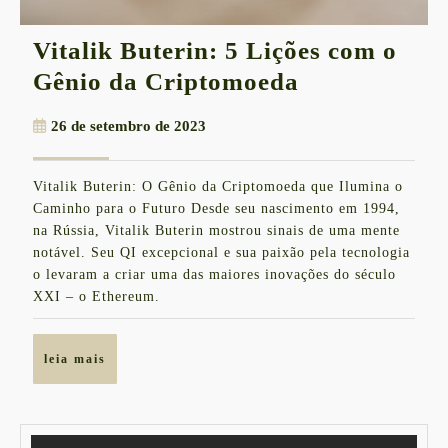
Vitalik Buterin: 5 Lições com o
Vitalik
Gênio da Criptomoeda
Buterin:
26
26 de setembro de 2023
5
de
Lições
setembro
Vitalik Buterin: O Gênio da Criptomoeda que Ilumina o
de
com
Caminho para o Futuro Desde seu nascimento em 1994,
2023
o
na Rússia, Vitalik Buterin mostrou sinais de uma mente
notável. Seu QI excepcional e sua paixão pela tecnologia
Gênio
o levaram a criar uma das maiores inovações do século
da
XXI – o Ethereum.
Criptomoed
leia
leia mais
mais