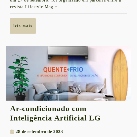
dia 27 de setembro, foi organizado em parceria entre a
revista Lifestyle Mag e
leia
leia mais
mais
Ar-condicionado com
Ar-
Inteligência Artificial LG
condicion
28
28 de setembro de 2023
com