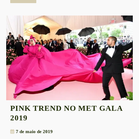
mais
PINK TREND NO MET GALA
PINK
2019
TREND
7
7 de maio de 2019
NO
de