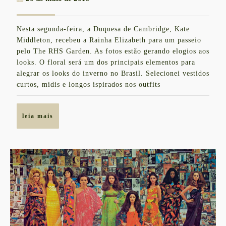
9
de
VESTIDOS
maio
Nesta segunda-feira, a Duquesa de Cambridge, Kate
de
FLORAIS
Middleton, recebeu a Rainha Elizabeth para um passeio
2019
INSPIRADOS
pelo The RHS Garden. As fotos estão gerando elogios aos
looks. O floral será um dos principais elementos para
NOS
alegrar os looks do inverno no Brasil. Selecionei vestidos
LOOKS
curtos, midis e longos ispirados nos outfits
DA
RAINHA
leia
leia mais
ELIZABETH
mais
E
KATE
MIDDLETON