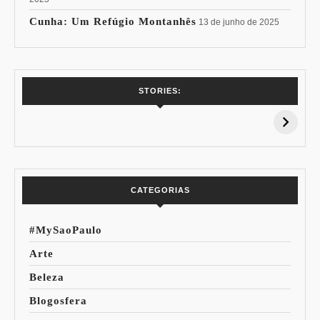
Cunha: Um Refúgio Montanhês
13 de junho de 2025
7 Vinhos com +
Coloração
STORIES:
15% de
Pessoal: Os
Desconto:
Azuis de Cada
Especial Copa do
Paleta
Mundo
CATEGORIAS
#MySaoPaulo
Arte
Beleza
Blogosfera