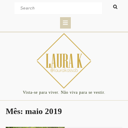
Skip
Search
to
for:
content
Open
Button
Vista-se para viver. Não viva para se vestir.
Mês:
maio 2019