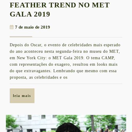
FEATHER TREND NO MET
FEATHER
GALA 2019
TREND
7
7 de maio de 2019
NO
de
MET
maio
Depois do Oscar, o evento de celebridades mais esperado
de
GALA
do ano aconteceu nesta segunda-feira no museu do MET,
2019
2019
em New York City: o MET Gala 2019. O tema CAMP,
com representações do exagero, resultou em looks mais
do que extravagantes. Lembrando que mesmo com essa
proposta, as celebridades e os
leia
leia mais
mais