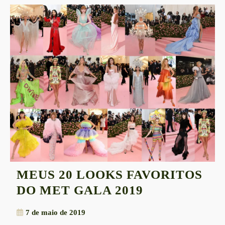
MEUS 20 LOOKS FAVORITOS
MEUS
DO MET GALA 2019
20
7
7 de maio de 2019
LOOKS
de