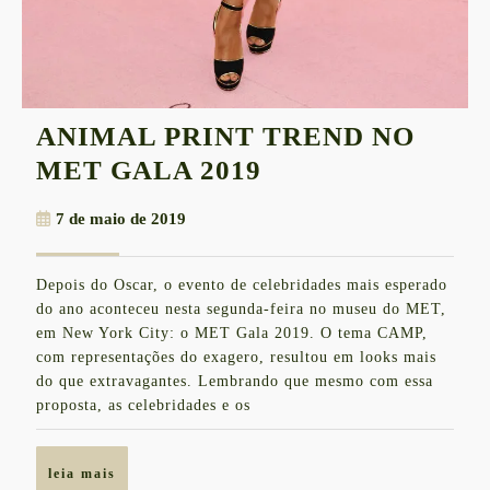
ANIMAL PRINT TREND NO
ANIMAL
MET GALA 2019
PRINT
7
7 de maio de 2019
TREND
de
NO
maio
Depois do Oscar, o evento de celebridades mais esperado
de
MET
do ano aconteceu nesta segunda-feira no museu do MET,
2019
GALA
em New York City: o MET Gala 2019. O tema CAMP,
com representações do exagero, resultou em looks mais
2019
do que extravagantes. Lembrando que mesmo com essa
proposta, as celebridades e os
leia
leia mais