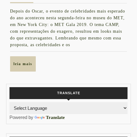
MET
maio
Depois do Oscar, o evento de celebridades mais esperado
de
GALA
do ano aconteceu nesta segunda-feira no museu do MET,
2019
2019
em New York City: o MET Gala 2019. O tema CAMP,
com representações do exagero, resultou em looks mais
do que extravagantes. Lembrando que mesmo com essa
proposta, as celebridades e os
leia
leia mais
mais
TRANSLATE
Powered by
Translate