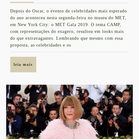
FAVORITOS
maio
Depois do Oscar, o evento de celebridades mais esperado
de
DO
do ano aconteceu nesta segunda-feira no museu do MET,
2019
MET
em New York City: o MET Gala 2019. O tema CAMP,
com representações do exagero, resultou em looks mais
GALA
do que extravagantes. Lembrando que mesmo com essa
2019
proposta, as celebridades e os
leia
leia mais
mais