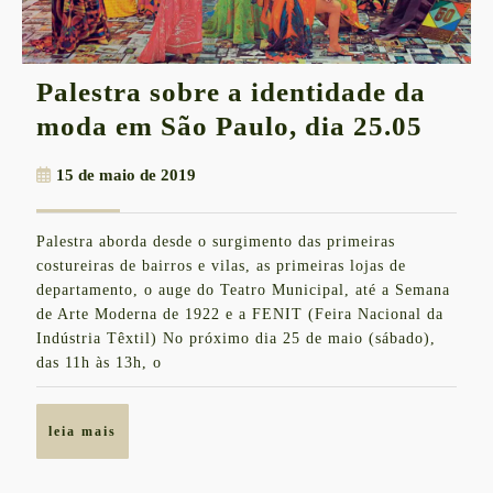
Palestra sobre a identidade da
Pales
moda em São Paulo, dia 25.05
sobre
15
15 de maio de 2019
a
de
ident
maio
Palestra aborda desde o surgimento das primeiras
de
da
costureiras de bairros e vilas, as primeiras lojas de
2019
moda
departamento, o auge do Teatro Municipal, até a Semana
de Arte Moderna de 1922 e a FENIT (Feira Nacional da
em
Indústria Têxtil) No próximo dia 25 de maio (sábado),
São
das 11h às 13h, o
Paulo
dia
leia
leia mais
25.05
mais