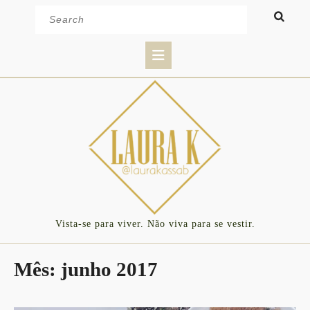
Skip
Search
to
for:
content
Open
Button
Vista-se para viver. Não viva para se vestir.
Mês:
junho 2017