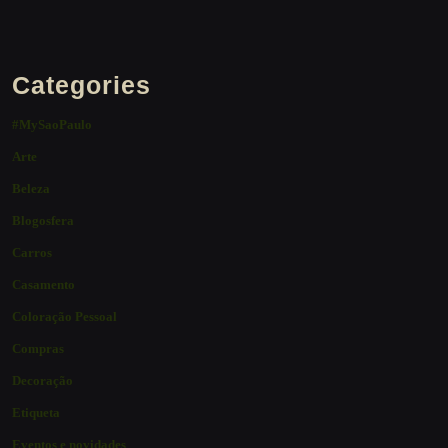
Categories
#MySaoPaulo
Arte
Beleza
Blogosfera
Carros
Casamento
Coloração Pessoal
Compras
Decoração
Etiqueta
Eventos e novidades