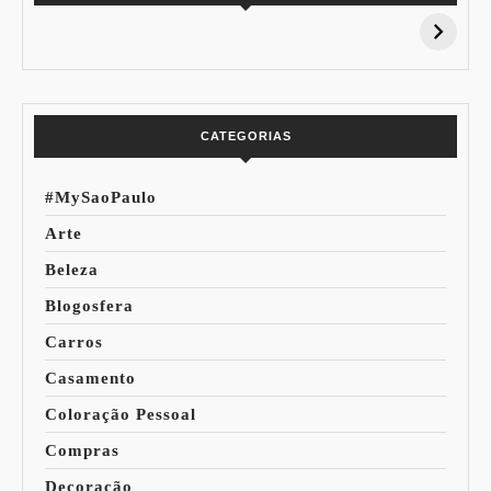
15% de
Pessoal: Os
Desconto:
Azuis de Cada
Especial Copa do
Paleta
Mundo
CATEGORIAS
#MySaoPaulo
Arte
Beleza
Blogosfera
Carros
Casamento
Coloração Pessoal
Compras
Decoração