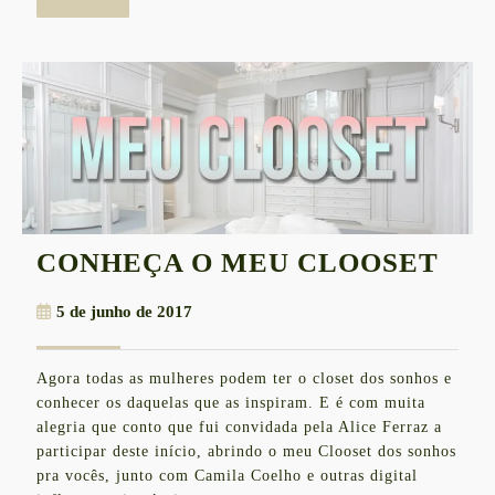
mais
CO
CONHEÇA O MEU CLOOSET
O
5
5 de junho de 2017
ME
de
CL
junho
Agora todas as mulheres podem ter o closet dos sonhos e
de
conhecer os daquelas que as inspiram. E é com muita
2017
alegria que conto que fui convidada pela Alice Ferraz a
participar deste início, abrindo o meu Clooset dos sonhos
pra vocês, junto com Camila Coelho e outras digital