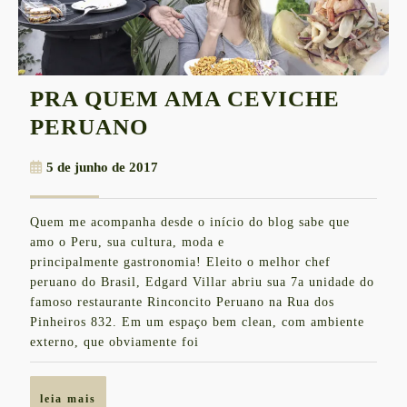
PRA QUEM AMA CEVICHE
PRA
PERUANO
QUEM
5
5 de junho de 2017
AMA
de
CEVICHE
junho
Quem me acompanha desde o início do blog sabe que
de
PERUANO
amo o Peru, sua cultura, moda e
2017
principalmente gastronomia! Eleito o melhor chef
peruano do Brasil, Edgard Villar abriu sua 7a unidade do
famoso restaurante Rinconcito Peruano na Rua dos
Pinheiros 832. Em um espaço bem clean, com ambiente
externo, que obviamente foi
leia
leia mais