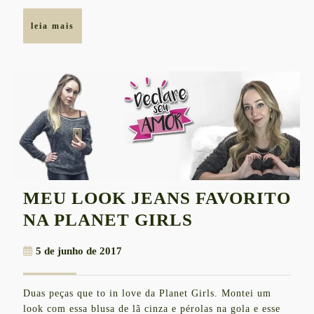
leia
leia mais
mais
MEU LOOK JEANS FAVORITO
MEU
NA PLANET GIRLS
LOOK
5
5 de junho de 2017
JEANS
de
FAVORITO
junho
Duas peças que to in love da Planet Girls. Montei um
de
NA
look com essa blusa de lã cinza e pérolas na gola e esse
2017