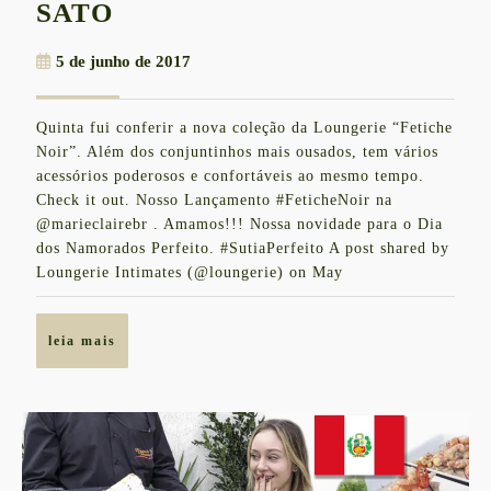
LOUNGERIE
SATO
LANÇA
5
5 de junho de 2017
COLEÇÃO
de
MAIS
junho
Quinta fui conferir a nova coleção da Loungerie “Fetiche
de
APIMENTADA
Noir”. Além dos conjuntinhos mais ousados, tem vários
2017
COM
acessórios poderosos e confortáveis ao mesmo tempo.
Check it out. Nosso Lançamento #FeticheNoir na
SABRINA
@marieclairebr . Amamos!!! Nossa novidade para o Dia
SATO
dos Namorados Perfeito. #SutiaPerfeito A post shared by
Loungerie Intimates (@loungerie) on May
leia
leia mais
mais