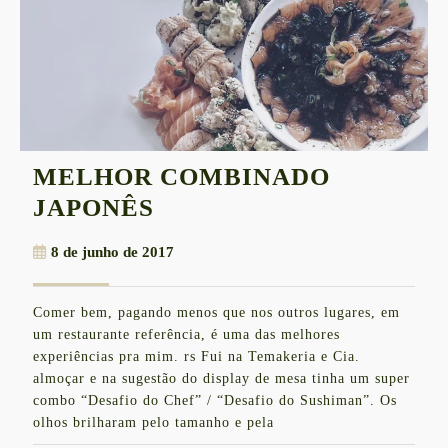
MELHOR COMBINADO
MELHOR
JAPONÊS
COMBINADO
8
8 de junho de 2017
JAPONÊS
de
junho
Comer bem, pagando menos que nos outros lugares, em
de
um restaurante referência, é uma das melhores
2017
experiências pra mim. rs Fui na Temakeria e Cia.
almoçar e na sugestão do display de mesa tinha um super
combo “Desafio do Chef” / “Desafio do Sushiman”. Os
olhos brilharam pelo tamanho e pela