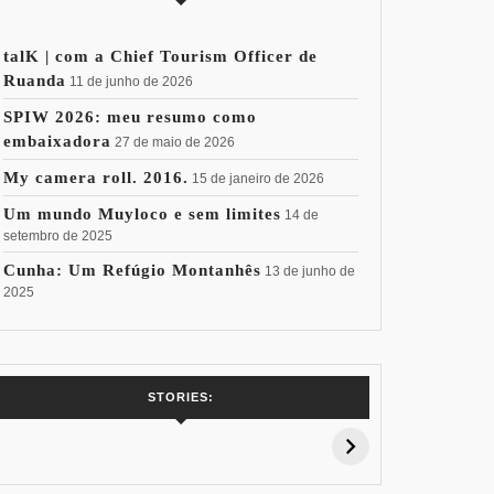
talK | com a Chief Tourism Officer de
Ruanda
11 de junho de 2026
SPIW 2026: meu resumo como
embaixadora
27 de maio de 2026
My camera roll. 2016.
15 de janeiro de 2026
Um mundo Muyloco e sem limites
14 de
setembro de 2025
Cunha: Um Refúgio Montanhês
13 de junho de
2025
7 Vinhos com +
Coloração
Coloraç
STORIES:
15% de
Pessoal: Os
Pessoal:
Desconto:
Azuis de Cada
Verdes de
Especial Copa
Paleta
Paleta