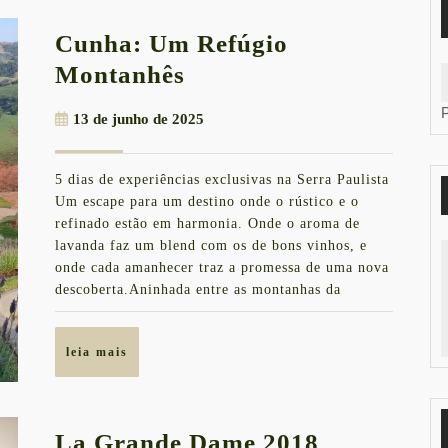
Cunha: Um Refúgio
Cunha:
Montanhês
Um
13
13 de junho de 2025
Refúgio
de
Montanhês
junho
5 dias de experiências exclusivas na Serra Paulista
de
Um escape para um destino onde o rústico e o
2025
refinado estão em harmonia. Onde o aroma de
lavanda faz um blend com os de bons vinhos, e
onde cada amanhecer traz a promessa de uma nova
descoberta.Aninhada entre as montanhas da
leia
leia mais
mais
La Grande Dame 2018