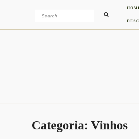
Skip
HOM
to
Search
content
for:
DESC
Categoria:
Vinhos