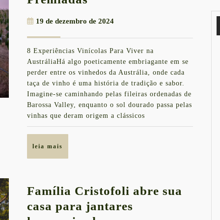
8
19
19 de dezembro de 2024
Vinícolas
de
Premiadas
dezembro
8 Experiências Vinícolas Para Viver na
de
AustráliaHá algo poeticamente embriagante em se
2024
perder entre os vinhedos da Austrália, onde cada
taça de vinho é uma história de tradição e sabor.
Imagine-se caminhando pelas fileiras ordenadas de
Barossa Valley, enquanto o sol dourado passa pelas
vinhas que deram origem a clássicos
leia
leia mais
mais
Família Cristofoli abre sua
casa para jantares