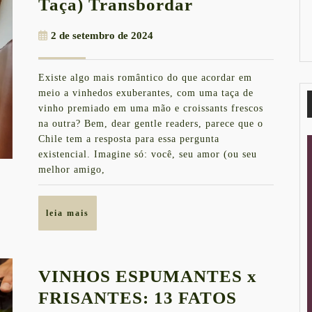
5
Taça) Transbordar
Vinícolas
2
2 de setembro de 2024
Chilenas
de
Que
setembro
Existe algo mais romântico do que acordar em
de
Vão
meio a vinhedos exuberantes, com uma taça de
2024
Fazer
vinho premiado em uma mão e croissants frescos
na outra? Bem, dear gentle readers, parece que o
Seu
Chile tem a resposta para essa pergunta
Coração
existencial. Imagine só: você, seu amor (ou seu
(e
melhor amigo,
Taça)
Transbordar
leia
leia mais
mais
VINHOS ESPUMANTES x
VINHOS
FRISANTES: 13 FATOS