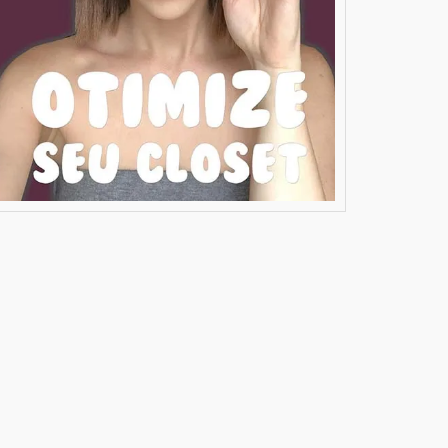
ANTES
TES:
OS