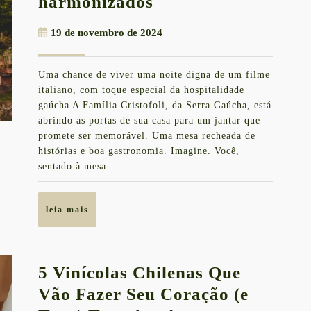
Família
harmonizados
Cristofoli
19
19 de novembro de 2024
abre
de
sua
novembro
Uma chance de viver uma noite digna de um filme
de
casa
italiano, com toque especial da hospitalidade
2024
para
gaúcha A Família Cristofoli, da Serra Gaúcha, está
abrindo as portas de sua casa para um jantar que
jantares
promete ser memorável. Uma mesa recheada de
harmonizados
histórias e boa gastronomia. Imagine. Você,
sentado à mesa
leia
leia mais
mais
5 Vinícolas Chilenas Que
Vão Fazer Seu Coração (e