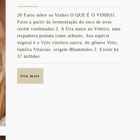
SOB
de
VIN
outubro
20 Fatos sobre os Vinhos O QUE É O VINHO1.
de
Feito a partir da fermentação do suco de uvas
2021
recém vindimadas.2. A Uva nasce na Videira, uma
trepadeira podada como arbusto. Sua espécie
vegetal é a Vitis vinifera sativa, do gênero Vitis,
família Vitáceas, origem Rhammales.3. Existe há
37 milhões
leia
leia mais
mais