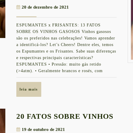
ESPUM
20
20 de dezembro de 2021
x
de
FRISAN
dezembro
ESPUMANTES x FRISANTES: 13 FATOS
de
13
SOBRE OS VINHOS GASOSOS Vinhos gasosos
2021
FATOS
são os preferidos nas celebrações! Vamos aprender
a identificá-los? Let’s Cheers! Dentre eles, temos
os Espumantes e os Frisantes. Sabe suas diferenças
e respectivas principais características?
ESPUMANTES • Pressão: muito gás retido
(>4atm). • Geralmente brancos e rosés, com
leia
leia mais
mais
20
20 FATOS SOBRE VINHOS
FAT
19
19 de outubro de 2021