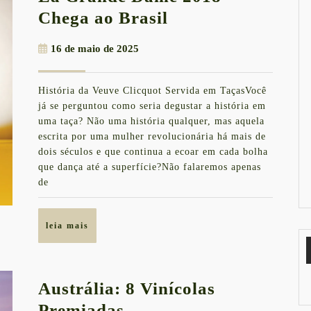
La
Chega ao Brasil
Grande
16
16 de maio de 2025
Dame
de
2018
maio
História da Veuve Clicquot Servida em TaçasVocê
de
Chega
já se perguntou como seria degustar a história em
2025
ao
uma taça? Não uma história qualquer, mas aquela
escrita por uma mulher revolucionária há mais de
Brasil
dois séculos e que continua a ecoar em cada bolha
que dança até a superfície?Não falaremos apenas
de
leia
leia mais
mais
Austrália: 8 Vinícolas
Austrália:
Premiadas