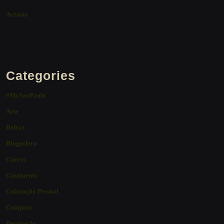
Acessar
Categories
#MySaoPaulo
Arte
Beleza
Blogosfera
Carros
Casamento
Coloração Pessoal
Compras
Decoração