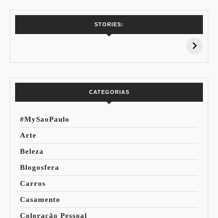
7 Vinhos com +
Coloração
STORIES:
15% de
Pessoal: Os
Desconto:
Azuis de Cada
Especial Copa do
Paleta
Mundo
CATEGORIAS
#MySaoPaulo
Arte
Beleza
Blogosfera
Carros
Casamento
Coloração Pessoal