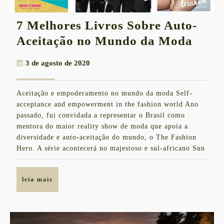
7 Melhores Livros Sobre Auto-
7
Aceitação no Mundo da Moda
Melh
3
3 de agosto de 2020
Livr
de
Sobr
agosto
Aceitação e empoderamento no mundo da moda Self-
de
Auto
acceptance and empowerment in the fashion world Ano
2020
Aceit
passado, fui convidada a representar o Brasil como
mentora do maior reality show de moda que apoia a
no
diversidade e auto-aceitação do mundo, o The Fashion
Mun
Hero. A série acontecerá no majestoso e sul-africano Sun
da
Mod
leia
leia mais
mais