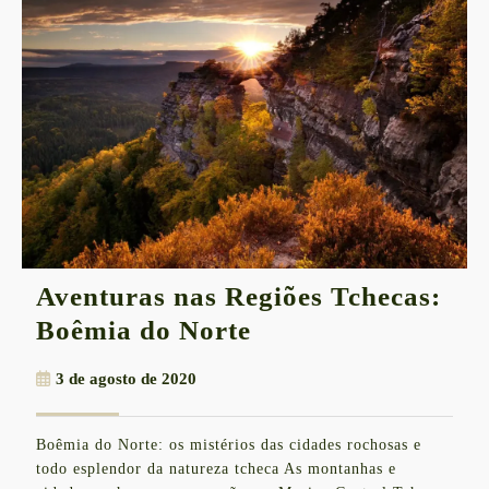
Aventuras nas Regiões Tchecas:
Aventuras
Boêmia do Norte
nas
3
3 de agosto de 2020
Regiões
de
Tchecas:
agosto
Boêmia do Norte: os mistérios das cidades rochosas e
de
Boêmia
todo esplendor da natureza tcheca As montanhas e
2020