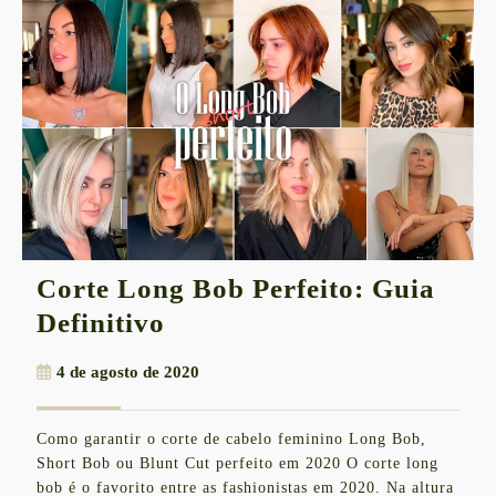
Corte Long Bob Perfeito: Guia
Corte
Definitivo
Long
4
4 de agosto de 2020
Bob
de
Perfeito:
agosto
Como garantir o corte de cabelo feminino Long Bob,
de
Guia
Short Bob ou Blunt Cut perfeito em 2020 O corte long
2020
Definitivo
bob é o favorito entre as fashionistas em 2020. Na altura