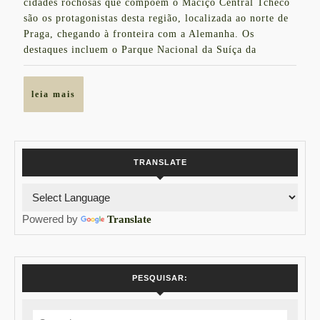
do
cidades rochosas que compõem o Maciço Central Tcheco
são os protagonistas desta região, localizada ao norte de
Norte
Praga, chegando à fronteira com a Alemanha. Os
destaques incluem o Parque Nacional da Suíça da
leia
leia mais
mais
TRANSLATE
Powered by
Translate
PESQUISAR:
Search