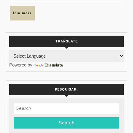
100%
Online
leia
leia mais
mais
TRANSLATE
Powered by
Translate
PESQUISAR:
Search
for: