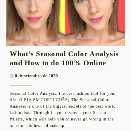
What’s Seasonal Color Analysis
What’s
and How to do 100% Online
Season
8
8 de setembro de 2020
Color
de
Analys
setembro
Seasonal Color Analysis: the best fashion tool for your
de
and
life. (LEIA EM PORTUGUÊS) The Seasonal Color
2020
How
Analysis is one of the biggest secrets of the best world
fashionists. Through it, you discover your Season
to
Palette, which will help you to never go wrong in the
do
tones of clothes and makeup.