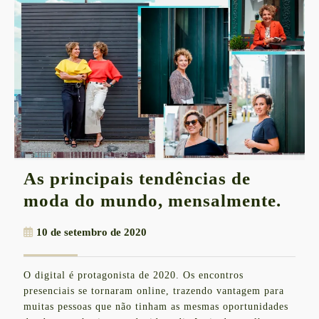
As principais tendências de
As
moda do mundo, mensalmente.
prin
10
10 de setembro de 2020
tend
de
de
setembro
O digital é protagonista de 2020. Os encontros
de
mod
presenciais se tornaram online, trazendo vantagem para
2020
do
muitas pessoas que não tinham as mesmas oportunidades