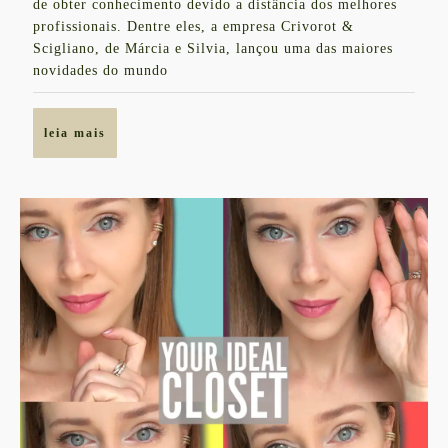
de obter conhecimento devido a distância dos melhores
mun
profissionais. Dentre eles, a empresa Crivorot &
mens
Scigliano, de Márcia e Silvia, lançou uma das maiores
novidades do mundo
leia
leia mais
mais