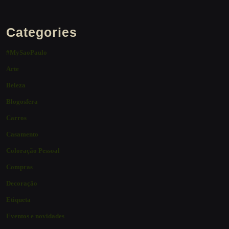
Categories
#MySaoPaulo
Arte
Beleza
Blogosfera
Carros
Casamento
Coloração Pessoal
Compras
Decoração
Etiqueta
Eventos e novidades