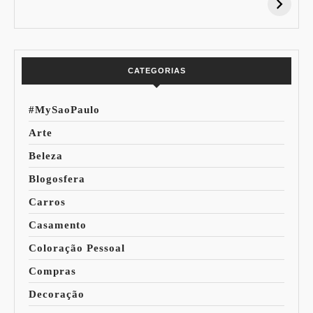
Desconto:
Azuis de Cada
Especial Copa do
Paleta
Mundo
CATEGORIAS
#MySaoPaulo
Arte
Beleza
Blogosfera
Carros
Casamento
Coloração Pessoal
Compras
Decoração