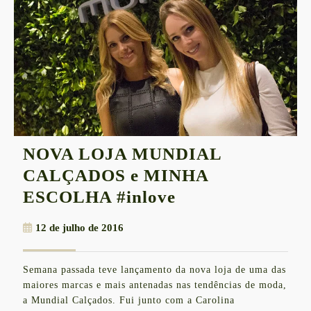
NOVA LOJA MUNDIAL
CALÇADOS e MINHA
NOVA
ESCOLHA #inlove
LOJA
12
12 de julho de 2016
MUNDIAL
de
CALÇADOS
julho
Semana passada teve lançamento da nova loja de uma das
de
e
maiores marcas e mais antenadas nas tendências de moda,
2016
MINHA
a Mundial Calçados. Fui junto com a Carolina