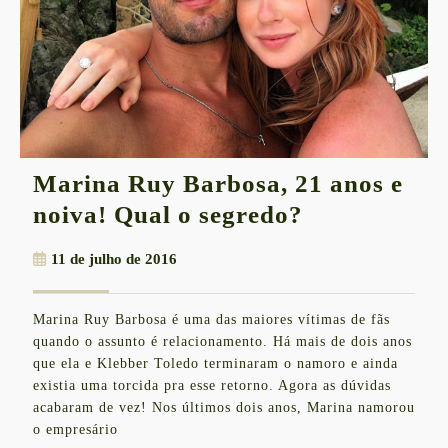
Marina Ruy Barbosa, 21 anos e
Marina
noiva! Qual o segredo?
Ruy
11
11 de julho de 2016
Barbosa,
de
21
julho
Marina Ruy Barbosa é uma das maiores vítimas de fãs
de
anos
quando o assunto é relacionamento. Há mais de dois anos
2016
e
que ela e Klebber Toledo terminaram o namoro e ainda
existia uma torcida pra esse retorno. Agora as dúvidas
noiva!
acabaram de vez! Nos últimos dois anos, Marina namorou
Qual
o empresário