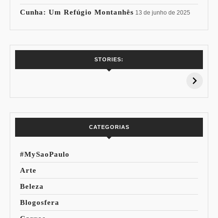
Cunha: Um Refúgio Montanhês
13 de junho de 2025
7 Vinhos com +
Coloração
STORIES:
15% de
Pessoal: Os
Desconto:
Azuis de Cada
Especial Copa do
Paleta
Mundo
CATEGORIAS
#MySaoPaulo
Arte
Beleza
Blogosfera