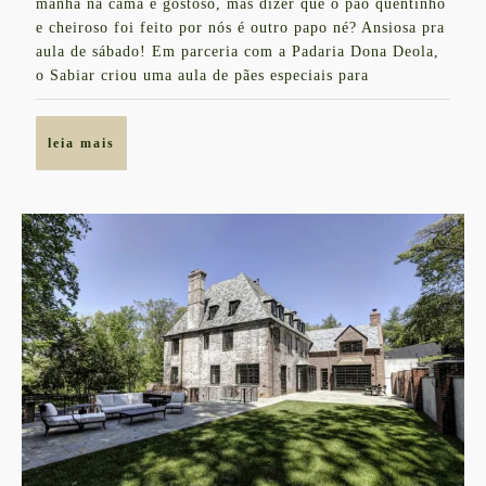
manhã na cama é gostoso, mas dizer que o pão quentinho
2016
Dona
e cheiroso foi feito por nós é outro papo né? Ansiosa pra
aula de sábado! Em parceria com a Padaria Dona Deola,
Deola
o Sabiar criou uma aula de pães especiais para
sábado!
leia
leia mais
mais