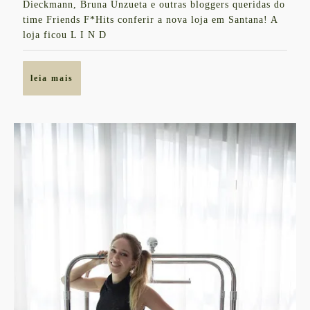
Dieckmann, Bruna Unzueta e outras bloggers queridas do
ESCOLHA
time Friends F*Hits conferir a nova loja em Santana! A
#inlove
loja ficou L I N D
leia
leia mais
mais