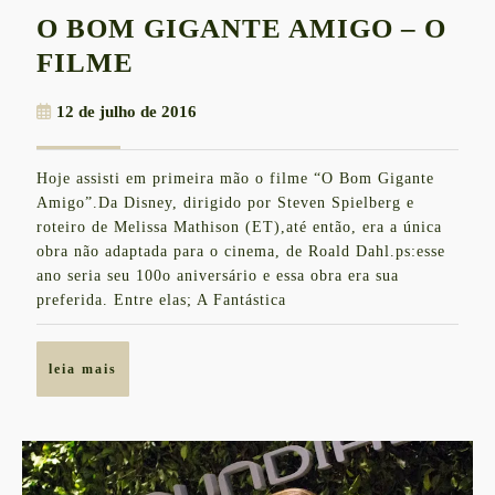
O BOM GIGANTE AMIGO – O
O
FILME
BOM
12
12 de julho de 2016
GIGANTE
de
AMIGO
julho
Hoje assisti em primeira mão o filme “O Bom Gigante
de
–
Amigo”.Da Disney, dirigido por Steven Spielberg e
2016
O
roteiro de Melissa Mathison (ET),até então, era a única
obra não adaptada para o cinema, de Roald Dahl.ps:esse
FILME
ano seria seu 100o aniversário e essa obra era sua
preferida. Entre elas; A Fantástica
leia
leia mais
mais