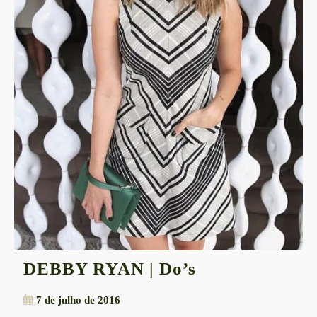
DEBBY
DEBBY RYAN | Do’s
RYAN
7
7 de julho de 2016
|
de