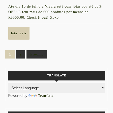
VIVARA
julho
Até dia 10 de julho a Vivara está com jóias por até 50%
de
OFF! E tem mais de 600 produtos por menos de
2016
R$500,00. Check it out! Xoxo
leia
leia mais
mais
Paginação
1
2
Próximo
de
posts
TRANSLATE
Powered by
Translate