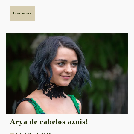
o
segredo?
leia
leia mais
mais
Arya
Arya de cabelos azuis!
de