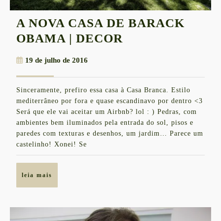
A NOVA CASA DE BARACK
A
OBAMA | DECOR
NOVA
19
19 de julho de 2016
CASA
de
DE
julho
Sinceramente, prefiro essa casa à Casa Branca. Estilo
de
BARACK
mediterrâneo por fora e quase escandinavo por dentro <3
2016
OBAMA
Será que ele vai aceitar um Airbnb? lol : ) Pedras, com
ambientes bem iluminados pela entrada do sol, pisos e
|
paredes com texturas e desenhos, um jardim… Parece um
DECOR
castelinho! Xonei! Se
leia
leia mais
mais