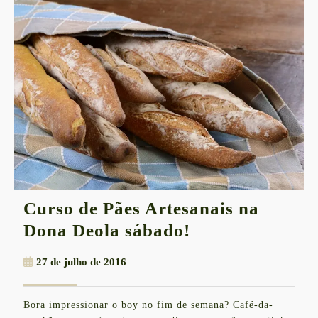
Curso de Pães Artesanais na
Curso
Dona Deola sábado!
de
27
27 de julho de 2016
Pães
de
Artesanais
julho
Bora impressionar o boy no fim de semana? Café-da-
de
na