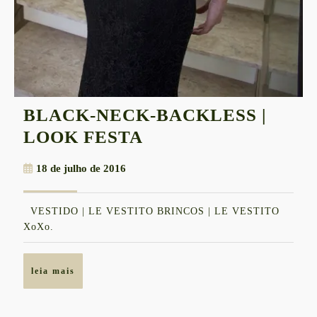
BLACK-NECK-BACKLESS |
BLACK-
LOOK FESTA
NECK-
18
18 de julho de 2016
BACKLESS
de
|
julho
VESTIDO | LE VESTITO BRINCOS | LE VESTITO
de
LOOK
XoXo.
2016
FESTA
leia
leia mais
mais