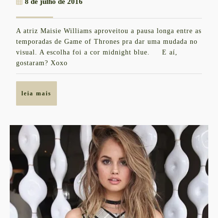
8
8 de julho de 2016
cabelos
de
azuis!
julho
A atriz Maisie Williams aproveitou a pausa longa entre as
de
temporadas de Game of Thrones pra dar uma mudada no
2016
visual. A escolha foi a cor midnight blue. E aí,
gostaram? Xoxo
leia
leia mais
mais