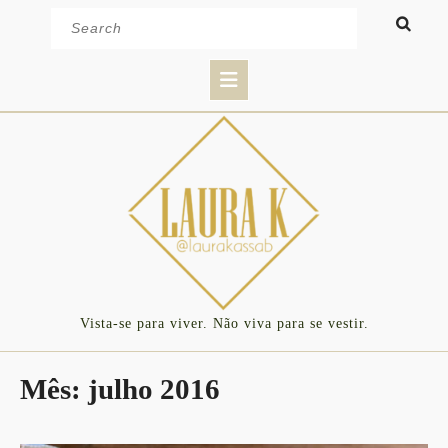
Skip
Search
to
for:
content
Open
Button
Vista-se para viver. Não viva para se vestir.
Mês:
julho 2016