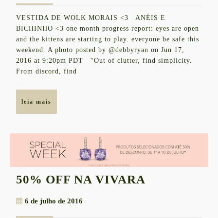
Do’s
julho
VESTIDA DE WOLK MORAIS <3 ANÉIS E
de
BICHINHO <3 one month progress report: eyes are open
2016
and the kittens are starting to play. everyone be safe this
weekend. A photo posted by @debbyryan on Jun 17,
2016 at 9:20pm PDT “Out of clutter, find simplicity.
From discord, find
leia
leia mais
mais
50%
50% OFF NA VIVARA
OFF
6
6 de julho de 2016
NA
de