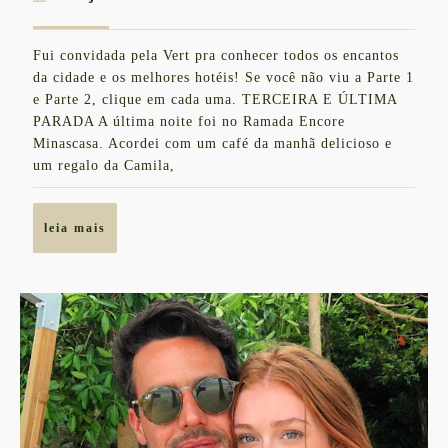
PRA
de
BEAGÁ
julho
Fui convidada pela Vert pra conhecer todos os encantos
de
PARTE
da cidade e os melhores hotéis! Se você não viu a Parte 1
2016
3
e Parte 2, clique em cada uma. TERCEIRA E ÚLTIMA
PARADA A última noite foi no Ramada Encore
Minascasa. Acordei com um café da manhã delicioso e
um regalo da Camila,
leia
leia mais
mais