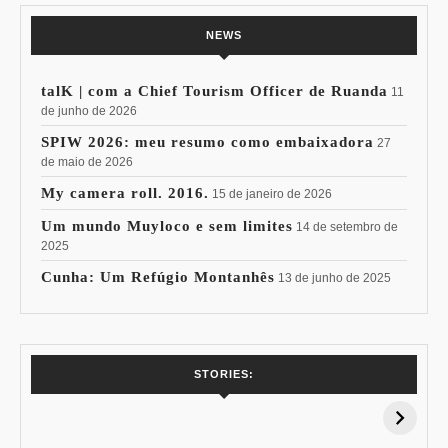
NEWS
talK | com a Chief Tourism Officer de Ruanda
11
de junho de 2026
SPIW 2026: meu resumo como embaixadora
27
de maio de 2026
My camera roll. 2016.
15 de janeiro de 2026
Um mundo Muyloco e sem limites
14 de setembro de
2025
Cunha: Um Refúgio Montanhês
13 de junho de 2025
7 Vinhos com +
Coloração
STORIES:
15% de
Pessoal: Os
Desconto:
Azuis de Cada
Especial Copa do
Paleta