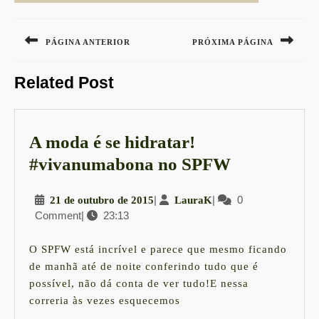
Navegação
de
PÁGINA ANTERIOR
PRÓXIMA PÁGINA
Post
Previous
Next
Related Post
post:
post:
A moda é se hidratar!
A
#vivanumabona no SPFW
moda
21
|
LauraK
|
0
21 de outubro de 2015
LauraK
é
Comment
|
23:13
de
se
outubro
hidratar!
de
O SPFW está incrível e parece que mesmo ficando
2015
#vivanuma
de manhã até de noite conferindo tudo que é
possível, não dá conta de ver tudo!E nessa
no
correria às vezes esquecemos
SPFW