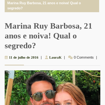
Marina Ruy Barbosa, 21 anos e noiva! Qual o
segredo?
Marina Ruy Barbosa, 21
anos e noiva! Qual o
segredo?
11
|
LauraK
|
0 Comments
|
11 de julho de 2016
LauraK
de
julho
de
2016