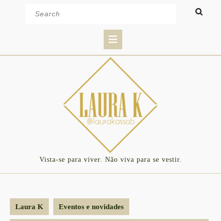
Skip
Search
to
for:
content
Open
Button
Vista-se para viver. Não viva para se vestir.
Laura K
Eventos e novidades