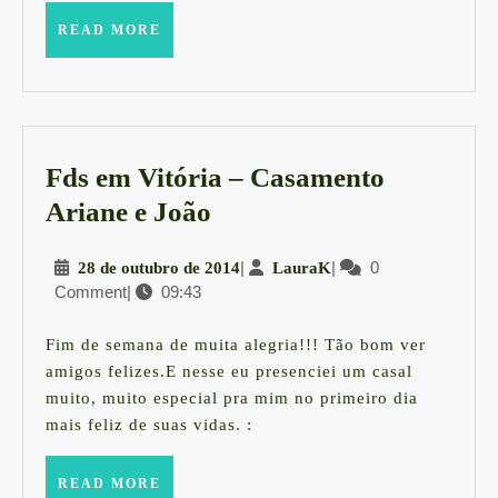
READ
READ MORE
MORE
Fds em Vitória – Casamento
Fds
Ariane e João
em
28
|
LauraK
|
0
28 de outubro de 2014
LauraK
Vitória
Comment
|
09:43
de
–
outubro
Casamento
de
Fim de semana de muita alegria!!! Tão bom ver
2014
Ariane
amigos felizes.E nesse eu presenciei um casal
muito, muito especial pra mim no primeiro dia
e
mais feliz de suas vidas. :
João
READ
READ MORE