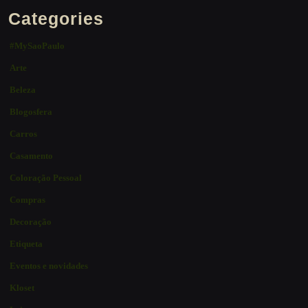
Categories
#MySaoPaulo
Arte
Beleza
Blogosfera
Carros
Casamento
Coloração Pessoal
Compras
Decoração
Etiqueta
Eventos e novidades
Kloset