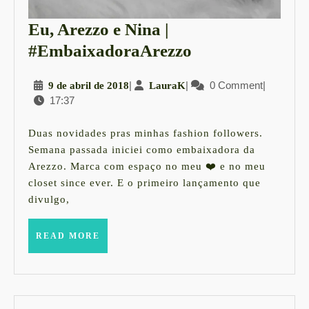
Eu, Arezzo e Nina |
Eu,
#EmbaixadoraArezzo
Arezzo
9
|
LauraK
|
0 Comment
|
9 de abril de 2018
LauraK
e
17:37
de
Nina
abril
|
de
Duas novidades pras minhas fashion followers.
2018
#Embaixadora
Semana passada iniciei como embaixadora da
Arezzo. Marca com espaço no meu ❤️ e no meu
closet since ever. E o primeiro lançamento que
divulgo,
READ
READ MORE
MORE