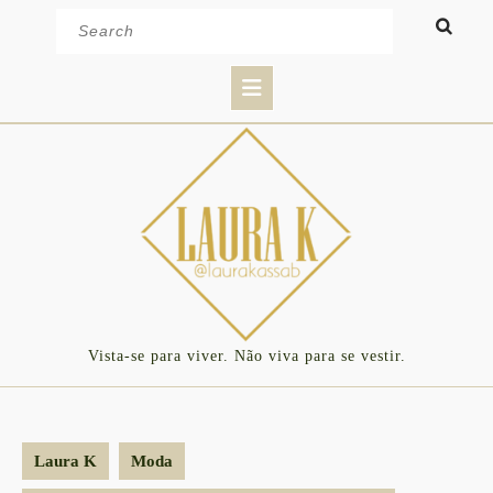
Skip
Search
to
for:
content
Open
Button
Vista-se para viver. Não viva para se vestir.
Laura K
Moda