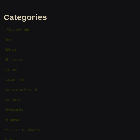
Categories
#MySaoPaulo
Arte
Beleza
Blogosfera
Carros
Casamento
Coloração Pessoal
Compras
Decoração
Etiqueta
Eventos e novidades
Kloset