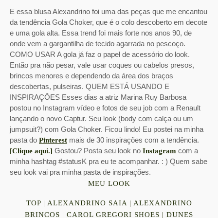
E essa blusa Alexandrino foi uma das peças que me encantou
da tendência Gola Choker, que é o colo descoberto em decote
e uma gola alta. Essa trend foi mais forte nos anos 90, de
onde vem a gargantilha de tecido agarrada no pescoço.
COMO USAR A gola já faz o papel de acessório do look.
Então pra não pesar, vale usar coques ou cabelos presos,
brincos menores e dependendo da área dos braços
descobertas, pulseiras. QUEM ESTÁ USANDO E
INSPIRAÇÕES Esses dias a atriz Marina Ruy Barbosa
postou no Instagram vídeo e fotos de seu job com a Renault
lançando o novo Captur. Seu look (body com calça ou um
jumpsuit?) com Gola Choker. Ficou lindo! Eu postei na minha
pasta do
mais de 30 inspirações com a tendência.
Pinterest
Gostou? Posta seu look no
com a
[Clique aqui.]
Instagram
minha hashtag #statusK pra eu te acompanhar. : ) Quem sabe
seu look vai pra minha pasta de inspirações.
MEU LOOK
TOP | ALEXANDRINO SAIA | ALEXANDRINO
BRINCOS | CAROL GREGORI SHOES | DUNES