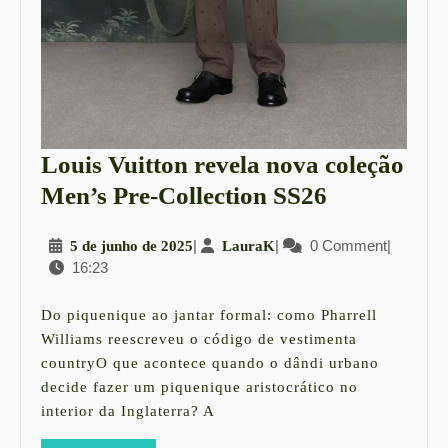
Louis Vuitton revela nova coleção
Louis
Men’s Pre-Collection SS26
Vuitton
5
|
LauraK
|
0 Comment
|
5 de junho de 2025
LauraK
revela
16:23
de
nova
junho
coleção
de
Do piquenique ao jantar formal: como Pharrell
2025
Men’s
Williams reescreveu o código de vestimenta
countryO que acontece quando o dândi urbano
Pre-
decide fazer um piquenique aristocrático no
Collection
interior da Inglaterra? A
SS26