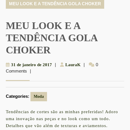
MEU LOOK E A TENDÊNCIA GOLA CHOKER
MEU LOOK E A
TENDÊNCIA GOLA
CHOKER
31
|
LauraK
|
0
31 de janeiro de 2017
LauraK
Comments
|
de
janeiro
de
2017
Categories:
Moda
Tendências de cortes são as minhas preferidas! Adoro
uma inovação nas peças e no look como um todo.
Detalhes que vão além de texturas e aviamentos.