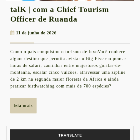
talK | com a Chief Tourism
talK
Officer de Ruanda
|
11
11 de junho de 2026
com
de
a
junho
Como o país conquistou o turismo de luxoVocê conhece
de
Chief
algum destino que permita avistar o Big Five em poucas
2026
Tourism
horas de safári, caminhar entre majestosos gorilas-de-
montanha, escalar cinco vulcões, atravessar uma zipline
Officer
de 2 km na segunda maior floresta da África e ainda
de
praticar birdwatching com mais de 700 espécies?
Ruanda
leia
leia mais
mais
TRANSLATE