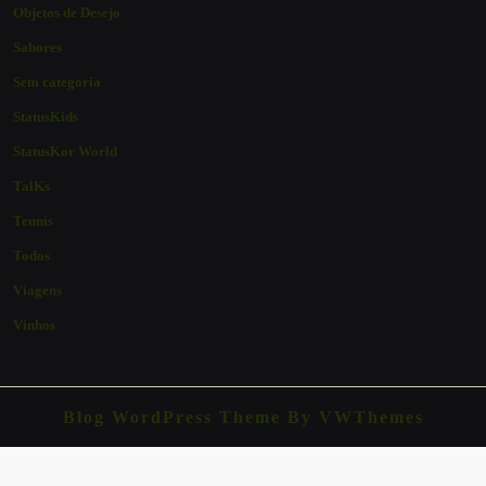
Objetos de Desejo
Sabores
Sem categoria
StatusKids
StatusKor World
TalKs
Tennis
Todos
Viagens
Vinhos
Blog WordPress Theme
By VWThemes
Scroll
Up