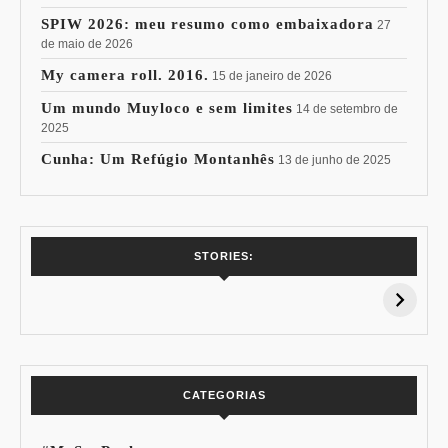
SPIW 2026: meu resumo como embaixadora
27
de maio de 2026
My camera roll. 2016.
15 de janeiro de 2026
Um mundo Muyloco e sem limites
14 de setembro de
2025
Cunha: Um Refúgio Montanhês
13 de junho de 2025
7 Vinhos com +
Coloração
STORIES:
15% de
Pessoal: Os
Desconto:
Azuis de Cada
Especial Copa do
Paleta
Mundo
CATEGORIAS