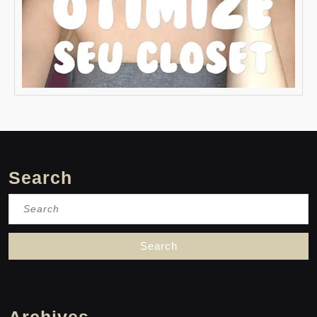
Search
Search
for:
Archives