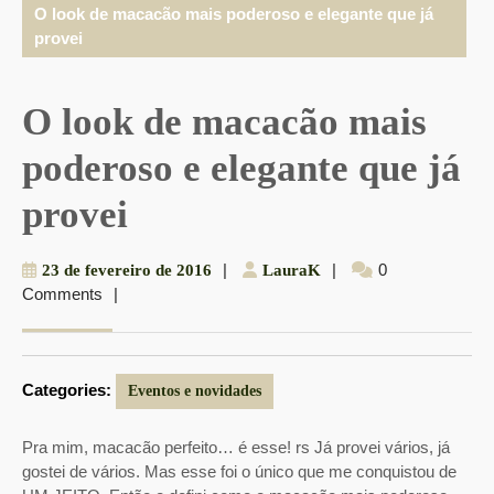
O look de macacão mais poderoso e elegante que já
provei
O look de macacão mais
poderoso e elegante que já
provei
23
|
LauraK
|
0
23 de fevereiro de 2016
LauraK
Comments
|
de
fevereiro
de
2016
Categories:
Eventos e novidades
Pra mim, macacão perfeito… é esse! rs Já provei vários, já
gostei de vários. Mas esse foi o único que me conquistou de