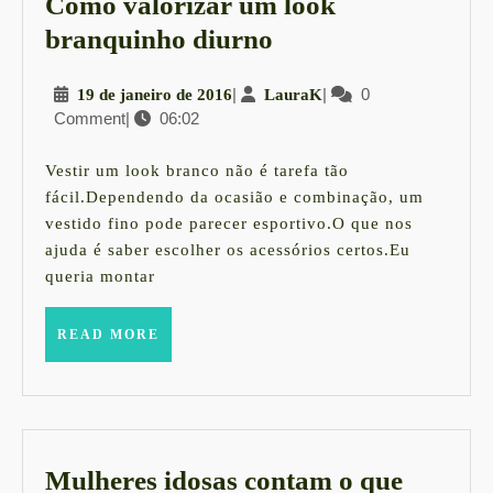
Como valorizar um look
Como
branquinho diurno
valorizar
19
|
LauraK
|
0
19 de janeiro de 2016
LauraK
um
Comment
|
06:02
de
look
janeiro
branquinho
de
Vestir um look branco não é tarefa tão
2016
diurno
fácil.Dependendo da ocasião e combinação, um
vestido fino pode parecer esportivo.O que nos
ajuda é saber escolher os acessórios certos.Eu
queria montar
READ
READ MORE
MORE
Mulheres idosas contam o que