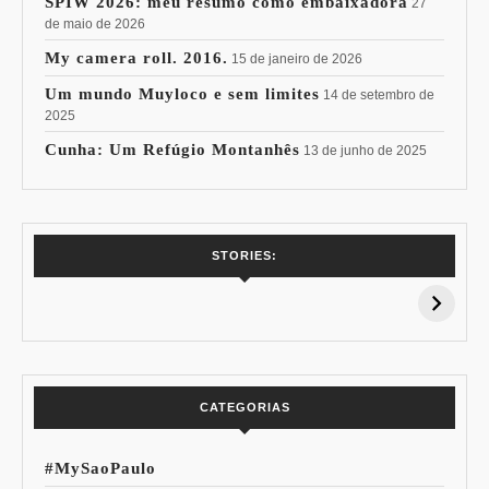
SPIW 2026: meu resumo como embaixadora
27
de maio de 2026
My camera roll. 2016.
15 de janeiro de 2026
Um mundo Muyloco e sem limites
14 de setembro de
2025
Cunha: Um Refúgio Montanhês
13 de junho de 2025
7 Vinhos com +
Coloração
STORIES:
15% de
Pessoal: Os
Desconto:
Azuis de Cada
Especial Copa do
Paleta
Mundo
CATEGORIAS
#MySaoPaulo