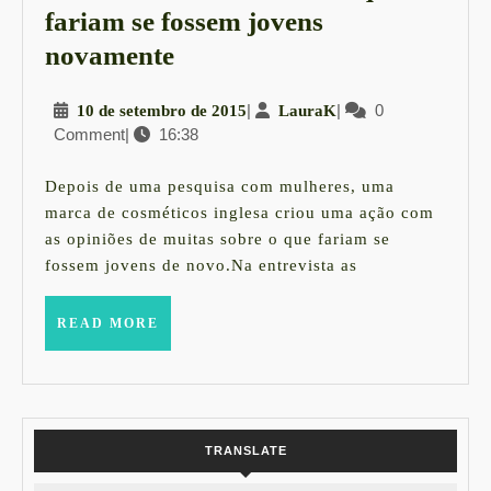
fariam se fossem jovens
Mulheres
novamente
idosas
10
|
LauraK
|
0
10 de setembro de 2015
LauraK
contam
Comment
|
16:38
de
o
setembro
que
de
Depois de uma pesquisa com mulheres, uma
2015
fariam
marca de cosméticos inglesa criou uma ação com
as opiniões de muitas sobre o que fariam se
se
fossem jovens de novo.Na entrevista as
fossem
jovens
READ
READ MORE
MORE
novamente
TRANSLATE