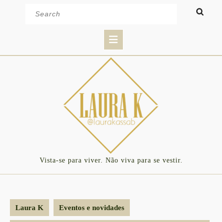
Skip
Search
to
for:
content
Open
Button
Vista-se para viver. Não viva para se vestir.
Laura K
Eventos e novidades