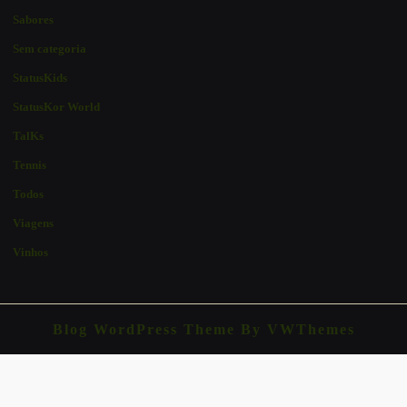
Sabores
Sem categoria
StatusKids
StatusKor World
TalKs
Tennis
Todos
Viagens
Vinhos
Blog WordPress Theme
By VWThemes
Scroll
Up