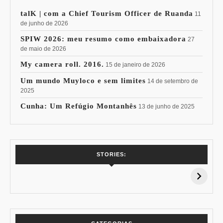
talK | com a Chief Tourism Officer de Ruanda
11
de junho de 2026
SPIW 2026: meu resumo como embaixadora
27
de maio de 2026
My camera roll. 2016.
15 de janeiro de 2026
Um mundo Muyloco e sem limites
14 de setembro de
2025
Cunha: Um Refúgio Montanhês
13 de junho de 2025
7 Vinhos com +
Coloração
STORIES:
15% de
Pessoal: Os
Desconto:
Azuis de Cada
Especial Copa do
Paleta
Mundo