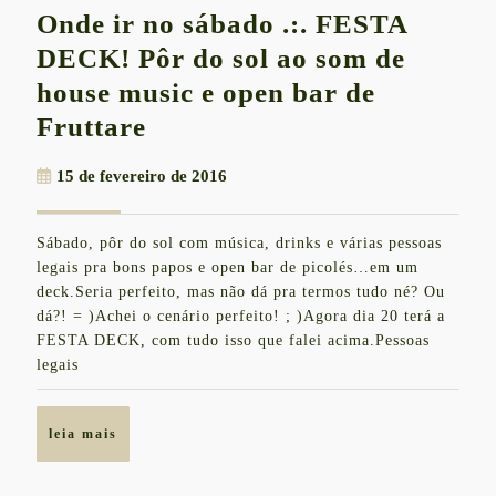
Onde ir no sábado .:. FESTA
DECK! Pôr do sol ao som de
house music e open bar de
Onde
Fruttare
ir
15
15 de fevereiro de 2016
no
de
sábado
fevereiro
Sábado, pôr do sol com música, drinks e várias pessoas
de
.:.
legais pra bons papos e open bar de picolés…em um
2016
FESTA
deck.Seria perfeito, mas não dá pra termos tudo né? Ou
dá?! = )Achei o cenário perfeito! ; )Agora dia 20 terá a
DECK!
FESTA DECK, com tudo isso que falei acima.Pessoas
Pôr
legais
do
sol
leia
leia mais
ao
mais
som