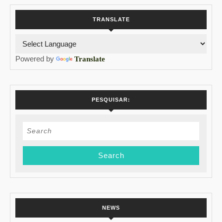
de
TRANSLATE
house
music
e
Powered by
Translate
open
bar
de
PESQUISAR:
Fruttare
Search
for:
NEWS