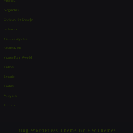
Música
Negócios
Objetos de Desejo
Sabores
Sem categoria
StatusKids
StatusKor World
TalKs
Tennis
Todos
Viagens
Vinhos
Blog WordPress Theme
By VWThemes