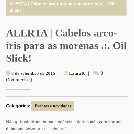
ALERTA | Cabelos arco-íris para as morenas .:. Oil
Slick!
ALERTA | Cabelos arco-
íris para as morenas .:. Oil
Slick!
8
|
LauraK
|
0
8 de setembro de 2015
LauraK
Comments
|
de
setembro
de
2015
Categories:
Eventos e novidades
Não quis aderir nenhuma tendência colorida até agora porque
tinha que descolorir os cabelos?