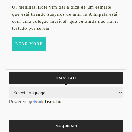
Ah,
de
Oi meninas!Hoje vim dar a dica de um esmalte
2014
o
que está tirando suspiros de mim rs.A Impala está
com uma coleção incrível, que eu ainda não havia
amor
testado por serem
READ
READ MORE
MORE
TRANSLATE
Powered by
Translate
PESQUISAR: