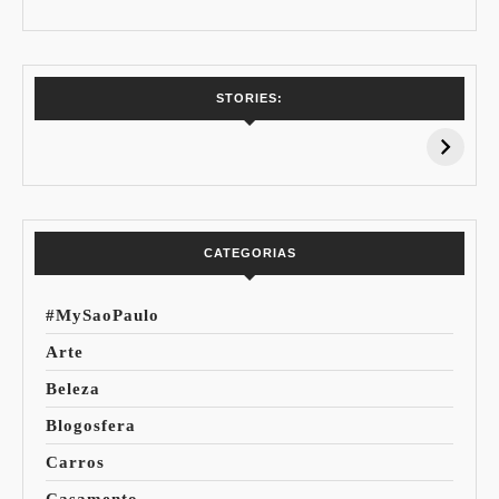
7 Vinhos com +
Coloração
STORIES:
15% de
Pessoal: Os
Desconto:
Azuis de Cada
Especial Copa do
Paleta
Mundo
CATEGORIAS
#MySaoPaulo
Arte
Beleza
Blogosfera
Carros