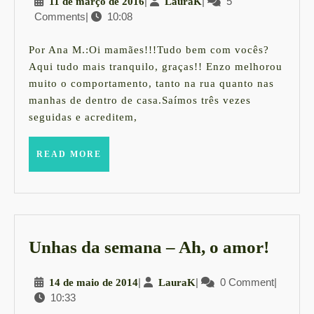
11
|
LauraK
|
5
11 de março de 2016
LauraK
Minhas
Comments
|
10:08
de
dicas
março
de
de
Por Ana M.:Oi mamães!!!Tudo bem com vocês?
2016
desenhos
Aqui tudo mais tranquilo, graças!! Enzo melhorou
muito o comportamento, tanto na rua quanto nas
animados
manhas de dentro de casa.Saímos três vezes
para
seguidas e acreditem,
os
pequenos
READ
READ MORE
MORE
Unha
Unhas da semana – Ah, o amor!
da
14
|
LauraK
|
0 Comment
|
14 de maio de 2014
LauraK
sema
10:33
de
–
maio