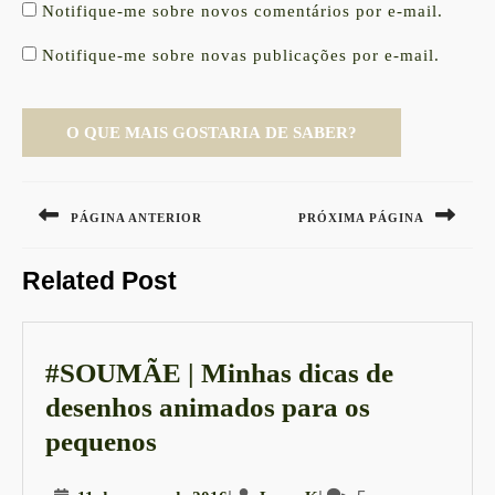
Notifique-me sobre novos comentários por e-mail.
Notifique-me sobre novas publicações por e-mail.
Navegação
de
PÁGINA ANTERIOR
PRÓXIMA PÁGINA
Post
Previous
Next
Related Post
post:
post:
#SOUMÃE | Minhas dicas de
desenhos animados para os
#SOUMÃE
pequenos
|