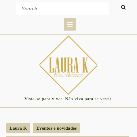
Skip
Search
to
for:
content
Open
Button
Vista-se para viver. Não viva para se vestir.
Laura K
Eventos e novidades