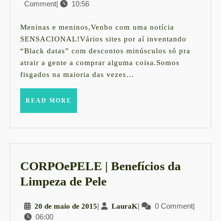
Comment
|
10:56
de
produtos
outubro
que
de
Meninas e meninos,Venho com uma notícia
2014
VOCÊ
SENSACIONAL!Vários sites por aí inventando
“Black datas” com descontos minúsculos só pra
escolher!
atrair a gente a comprar alguma coisa.Somos
fisgados na maioria das vezes…
READ
READ MORE
MORE
CORPOePELE | Benefícios da
CORPOePELE
Limpeza de Pele
|
20
|
LauraK
|
0 Comment
|
20 de maio de 2015
LauraK
Benefícios
06:00
de