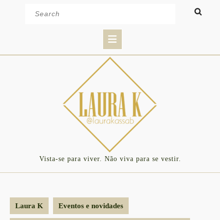
Skip
Search
to
for:
content
Open
Button
Vista-se para viver. Não viva para se vestir.
Laura K
Eventos e novidades