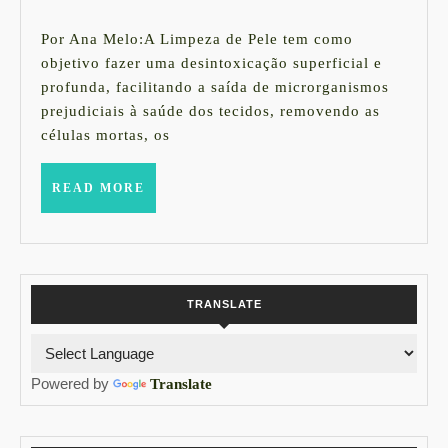
da
maio
Limpeza
de
Por Ana Melo:A Limpeza de Pele tem como
2015
de
objetivo fazer uma desintoxicação superficial e
profunda, facilitando a saída de microrganismos
Pele
prejudiciais à saúde dos tecidos, removendo as
células mortas, os
READ
READ MORE
MORE
TRANSLATE
Powered by
Translate