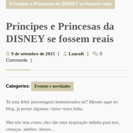
Príncipes e Princesas da DISNEY se fossem reais
Príncipes e Princesas da
DISNEY se fossem reais
9
|
LauraK
|
0
9 de setembro de 2015
LauraK
Comments
|
de
setembro
de
2015
Categories:
Eventos e novidades
Tá uma febre personagens humanizados né? Mesmo aqui no
blog, já postei algumas várias vezes haha.
Mas não tem como, eles são uma inspiração infinita para nós,
crianças, adultos, idosos…