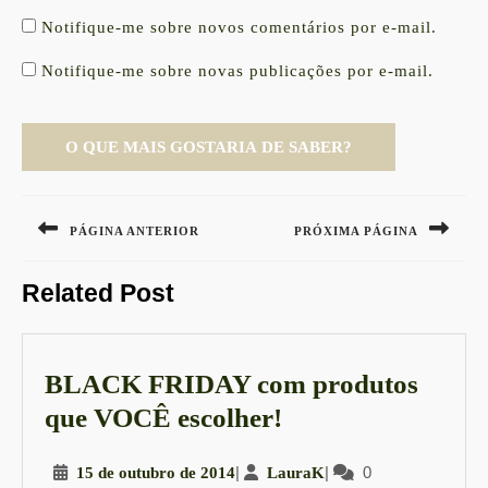
Notifique-me sobre novos comentários por e-mail.
Notifique-me sobre novas publicações por e-mail.
Navegação
de
PÁGINA ANTERIOR
PRÓXIMA PÁGINA
Post
Previous
Next
Related Post
post:
post:
BLACK FRIDAY com produtos
BLACK
que VOCÊ escolher!
FRIDAY
15
|
LauraK
|
0
15 de outubro de 2014
LauraK
com