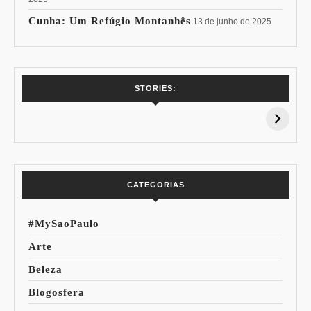
Cunha: Um Refúgio Montanhês
13 de junho de 2025
7 Vinhos com +
Coloração
STORIES:
15% de
Pessoal: Os
Desconto:
Azuis de Cada
Especial Copa do
Paleta
Mundo
CATEGORIAS
#MySaoPaulo
Arte
Beleza
Blogosfera