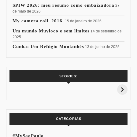
SPIW 2026: meu resumo como embaixadora
27
de maio de 2026
My camera roll. 2016.
15 de janeiro de 2026
Um mundo Muyloco e sem limites
14 de setembro de
2025
Cunha: Um Refúgio Montanhês
13 de junho de 2025
7 Vinhos com +
Coloração
STORIES:
15% de
Pessoal: Os
Desconto:
Azuis de Cada
Especial Copa do
Paleta
Mundo
CATEGORIAS
#MySaoPaulo