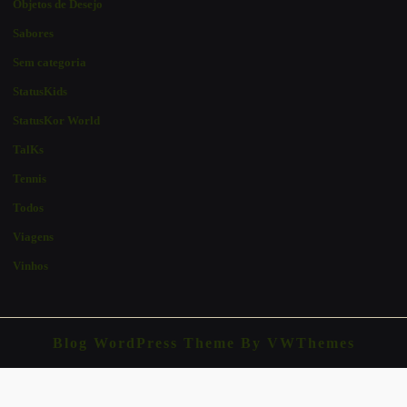
Objetos de Desejo
Sabores
Sem categoria
StatusKids
StatusKor World
TalKs
Tennis
Todos
Viagens
Vinhos
Blog WordPress Theme
By VWThemes
Scroll
Up