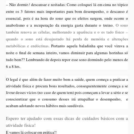
– Não dormir / descansar e noitadas: Como coloquei lá em cima no tópico
entre os 3 fatores mais importantes para bom desempenho, o descanso é
essencial, pois é na hora do sono que os efeitos surgem, onde ocorre o
anabolismo e a recuperação da energia gasta durante o treino.
O sono
também renova as células, melhorando a aparência e o es tado físico –
quando o sono está desajustado há perda de memória e alterações
metabólicas e endócrinas.
Portanto aquela baladinha que você virava a
noite o final de semana inteiro, vamos diminuir para algumas horinhas só
tudo bem?? Lembrando de depois repor esse sono dormindo pelo menos de
6 a 8 hrs.
O legal é que além de fazer muito bem a saúde, quem começa a praticar a
atividade física e procura bons resultados, consequentemente começa a se
livrar desses vícios (no caso de quem tem) pois começam a levar a sério e se
conscientizar que o consumo desses irá atrapalhar o desempenho, e
acabam adotando novos hábitos mais saudáveis.
Espero ter ajudado com essas dicas de cuidados básicos com a
atividade física!
E vamos lá colocar em prática!!