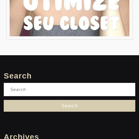
Search
Search
for:
Archives