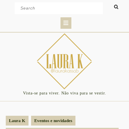
Skip
Search
to
for:
content
Open
Button
Vista-se para viver. Não viva para se vestir.
Laura K
Eventos e novidades