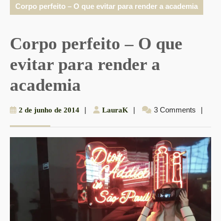
Corpo perfeito – O que evitar para render a academia
Corpo perfeito – O que
evitar para render a
academia
2
|
LauraK
|
3 Comments
|
2 de junho de 2014
LauraK
de
junho
de
2014