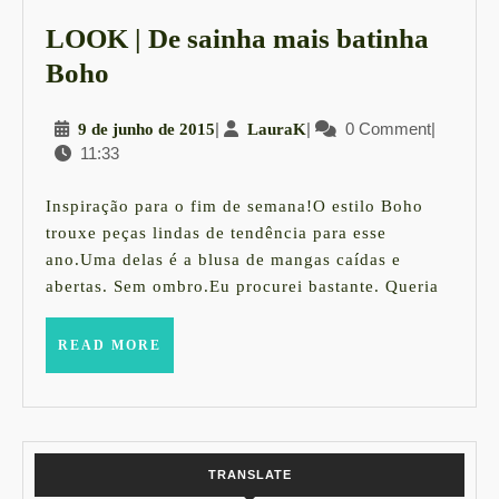
LOOK | De sainha mais batinha
LOOK
Boho
|
9
|
LauraK
|
0 Comment
|
9 de junho de 2015
LauraK
De
11:33
de
sainha
junho
mais
de
Inspiração para o fim de semana!O estilo Boho
2015
batinha
trouxe peças lindas de tendência para esse
ano.Uma delas é a blusa de mangas caídas e
Boho
abertas. Sem ombro.Eu procurei bastante. Queria
READ
READ MORE
MORE
TRANSLATE