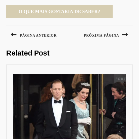
Navegação
de
PÁGINA ANTERIOR
PRÓXIMA PÁGINA
Post
Previous
Next
Related Post
post:
post: