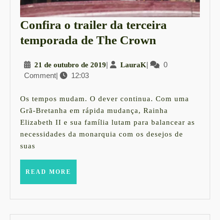
Confira o trailer da terceira
Confira
temporada de The Crown
o
21
|
LauraK
|
0
21 de outubro de 2019
LauraK
trailer
Comment
|
12:03
de
da
outubro
terceira
de
Os tempos mudam. O dever continua. Com uma
2019
temporada
Grã-Bretanha em rápida mudança, Rainha
Elizabeth II e sua família lutam para balancear as
de
necessidades da monarquia com os desejos de
The
suas
Crown
READ
READ MORE
MORE