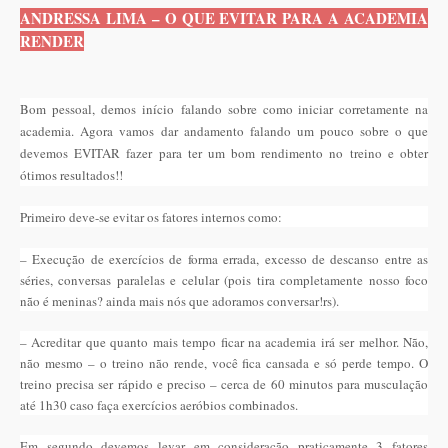
ANDRESSA LIMA – O QUE EVITAR PARA A ACADEMIA
RENDER
Bom pessoal, demos início falando sobre como iniciar corretamente na
academia. Agora vamos dar andamento falando um pouco sobre o que
devemos EVITAR fazer para ter um bom rendimento no treino e obter
ótimos resultados!!
Primeiro deve-se evitar os fatores internos como:
– Execução de exercícios de forma errada, excesso de descanso entre as
séries, conversas paralelas e celular (pois tira completamente nosso foco
não é meninas? ainda mais nós que adoramos conversar!rs).
– Acreditar que quanto mais tempo ficar na academia irá ser melhor. Não,
não mesmo – o treino não rende, você fica cansada e só perde tempo. O
treino precisa ser rápido e preciso – cerca de 60 minutos para musculação
até 1h30 caso faça exercícios aeróbios combinados.
Em segundo devemos levar em consideração praticamente 3 fatores