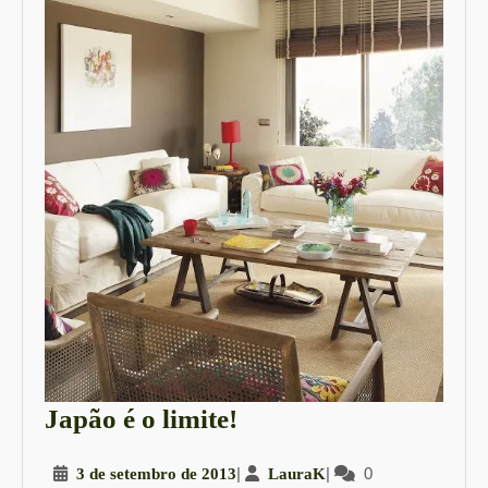
Japão
Japão é o limite!
é
3
|
LauraK
|
0
3 de setembro de 2013
LauraK
o