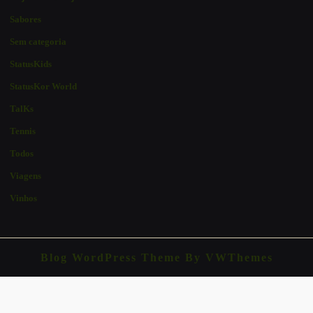
Sabores
Sem categoria
StatusKids
StatusKor World
TalKs
Tennis
Todos
Viagens
Vinhos
Blog WordPress Theme
By VWThemes
Scroll
Up