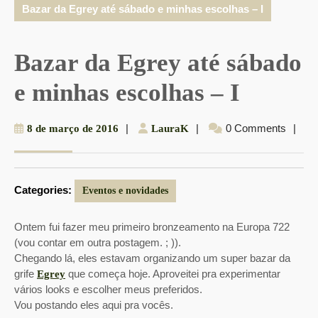
Bazar da Egrey até sábado e minhas escolhas – I
Bazar da Egrey até sábado
e minhas escolhas – I
8
|
LauraK
|
0 Comments
|
8 de março de 2016
LauraK
de
março
de
Categories:
2016
Eventos e novidades
Ontem fui fazer meu primeiro bronzeamento na Europa 722
(vou contar em outra postagem. ; )).
Chegando lá, eles estavam organizando um super bazar da
grife
que começa hoje. Aproveitei pra experimentar
Egrey
vários looks e escolher meus preferidos.
Vou postando eles aqui pra vocês.