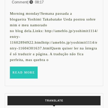
Comment
|
08:17
de
limite!
setembro
de
Morning monday!Semana passada a
2013
blogueira Yoshimi Takabatake Ueda postou sobre
mim e meu namorado
no blog dela.Links: http://ameblo.jp/yoshimit1114/
entry-
11602894922.htmlhttp://ameblo.jp/yoshimit1114/e
ntry-11604301637.htmlQuem quiser ler na íntegra
é só traduzir a página. A tradução não fica
perfeita, mas quebra o
READ
READ MORE
MORE
TRANSLATE