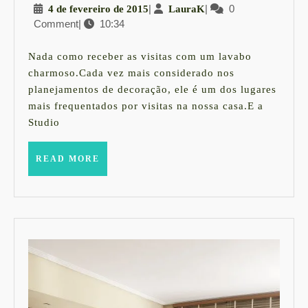
4
|
LauraK
|
0
4 de fevereiro de 2015
LauraK
Lavabo
Comment
|
10:34
de
fevereiro
de
Nada como receber as visitas com um lavabo
2015
charmoso.Cada vez mais considerado nos
planejamentos de decoração, ele é um dos lugares
mais frequentados por visitas na nossa casa.E a
Studio
READ
READ MORE
MORE