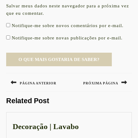
Salvar meus dados neste navegador para a próxima vez
que eu comentar.
Notifique-me sobre novos comentários por e-mail.
Notifique-me sobre novas publicações por e-mail.
Navegação
de
PÁGINA ANTERIOR
PRÓXIMA PÁGINA
Post
Previous
Next
Related Post
post:
post:
Decoração
Decoração | Lavabo
|