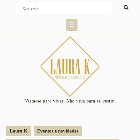
Skip
Search
to
for:
content
Open
Button
Vista-se para viver. Não viva para se vestir.
Laura K
Eventos e novidades