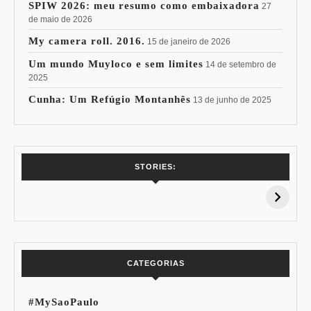
SPIW 2026: meu resumo como embaixadora
27
de maio de 2026
My camera roll. 2016.
15 de janeiro de 2026
Um mundo Muyloco e sem limites
14 de setembro de
2025
Cunha: Um Refúgio Montanhês
13 de junho de 2025
7 Vinhos com +
Coloração
STORIES:
15% de
Pessoal: Os
Desconto:
Azuis de Cada
Especial Copa do
Paleta
Mundo
CATEGORIAS
#MySaoPaulo