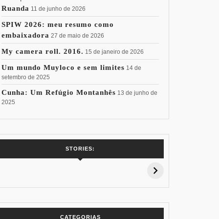
Ruanda
11 de junho de 2026
SPIW 2026: meu resumo como
embaixadora
27 de maio de 2026
My camera roll. 2016.
15 de janeiro de 2026
Um mundo Muyloco e sem limites
14 de
setembro de 2025
Cunha: Um Refúgio Montanhês
13 de junho de
2025
7 Vinhos com +
Coloração
Coloraç
STORIES:
15% de
Pessoal: Os
Pessoal:
Desconto:
Azuis de Cada
Verdes de
Especial Copa
Paleta
Paleta
do Mundo
CATEGORIAS