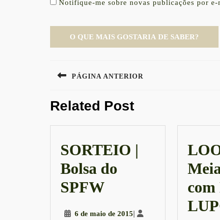
Notifique-me sobre novas publicações por e-
Navegação
PÁGINA ANTERIOR
de
Previous
Post
Related Post
post:
SORTEIO |
LOO
Bolsa do
Meia
SORTEIO
SPFW
com 
|
LU
6
|
6 de maio de 2015