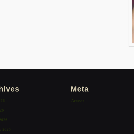
hives
Meta
026
Acessar
26
 2026
o 2025