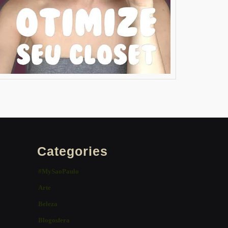
Categories
#MySaoPaulo
Arte
Beleza
Blogosfera