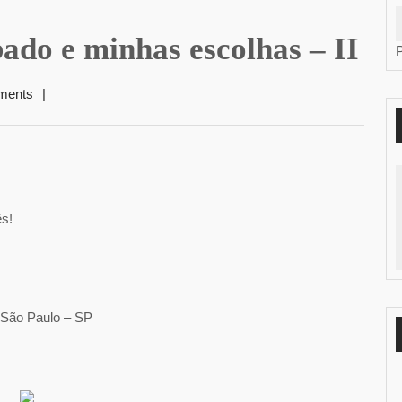
ado e minhas escolhas – II
ments
|
s!
 São Paulo – SP