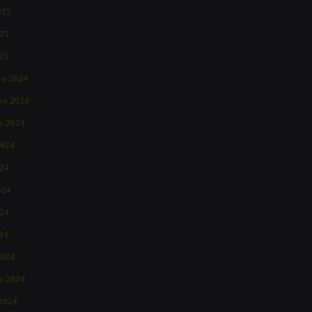
025
25
025
o 2024
ro 2024
o 2024
2024
024
024
24
024
2024
ro 2024
 2024