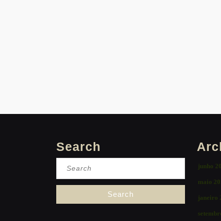
Search
Arc
Search
junho 2
for:
maio 20
janeiro
setembr