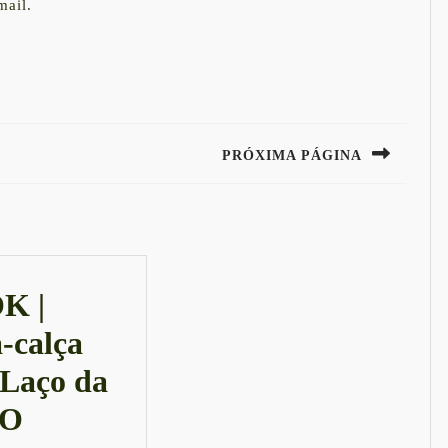
mail.
PRÓXIMA PÁGINA
Next
post:
K |
-calça
Laço da
LOOK
PO