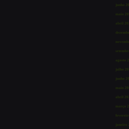
junho 2
maio 20
abril 2
dezembr
novemb
setembr
agosto 
julho 2
junho 2
maio 20
abril 2
março 
feverei
janeiro