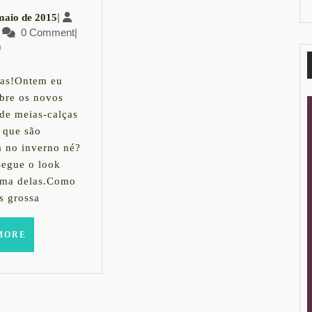
|
7
|
maio de 2015
Meia-
LauraK
0 Comment
de
|
0
maio
calça
de
com
2015
as!Ontem eu
obre os novos
Laço
de meias-calças
 que são
da
a no inverno né?
LUPO
Segue o look
uma delas.Como
s grossa
READ
MORE
MORE