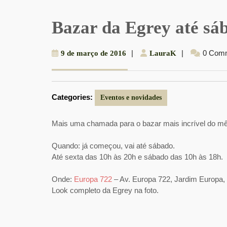
Bazar da Egrey até sáb
9
|
LauraK
|
0 Com
9 de março de 2016
LauraK
de
março
de
Categories:
2016
Eventos e novidades
Mais uma chamada para o bazar mais incrível do mê
Quando: já começou, vai até sábado.
Até sexta das 10h às 20h e sábado das 10h às 18h.
Onde:
Europa 722
– Av. Europa 722, Jardim Europa,
Look completo da Egrey na foto.