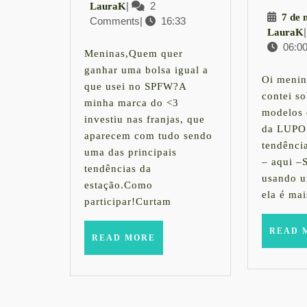
Bolsa
LauraK
|
2
de
LauraK
7 de 
Comments
|
16:33
maio
do
|
LauraK
de
06:0
SPFW
2015
Meninas,Quem quer
ganhar uma bolsa igual a
Oi menin
que usei no SPFW?A
contei s
minha marca do <3
modelos 
investiu nas franjas, que
da LUPO
aparecem com tudo sendo
tendênci
uma das principais
– aqui –
tendências da
usando 
estação.Como
ela é mai
participar!Curtam
READ 
READ
READ MORE
MORE