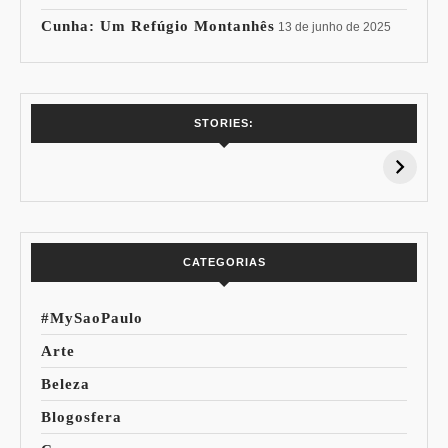
Cunha: Um Refúgio Montanhês
13 de junho de 2025
7 Vinhos com +
Coloração
STORIES:
15% de
Pessoal: Os
Desconto:
Azuis de Cada
Especial Copa do
Paleta
Mundo
CATEGORIAS
#MySaoPaulo
Arte
Beleza
Blogosfera