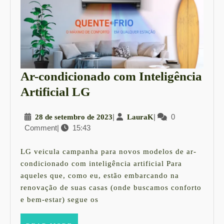
Ar-condicionado com Inteligência
Ar-
Artificial LG
condicionado
28
|
LauraK
|
0
28 de setembro de 2023
LauraK
com
Comment
|
15:43
de
Inteligência
setembro
Artificial
de
LG veicula campanha para novos modelos de ar-
2023
LG
condicionado com inteligência artificial Para
aqueles que, como eu, estão embarcando na
renovação de suas casas (onde buscamos conforto
e bem-estar) segue os