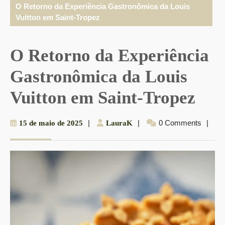
O Retorno da Experiência Gastronômica da Louis
Vuitton em Saint-Tropez
O Retorno da Experiência
Gastronômica da Louis
Vuitton em Saint-Tropez
15
|
LauraK
|
0 Comments
|
15 de maio de 2025
LauraK
de
maio
de
2025