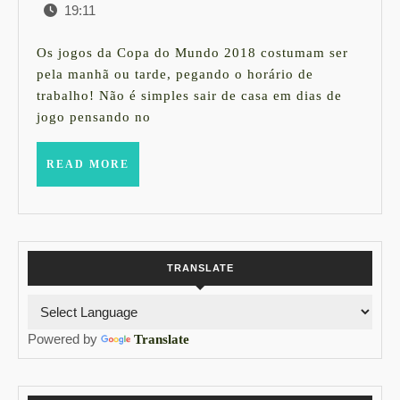
19:11
de
PARA
junho
IR
de
Os jogos da Copa do Mundo 2018 costumam ser
2018
AO
pela manhã ou tarde, pegando o horário de
trabalho! Não é simples sair de casa em dias de
TRABALHO
jogo pensando no
EM
DIAS
READ
READ MORE
MORE
DE
JOGO
DO
BRASIL
TRANSLATE
Powered by
Translate