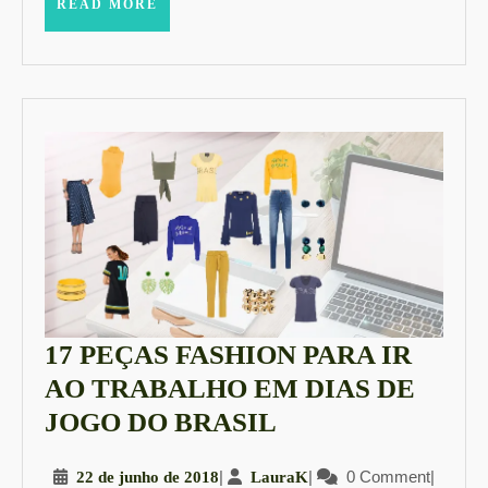
READ
READ MORE
MORE
17 PEÇAS FASHION PARA IR
AO TRABALHO EM DIAS DE
17
JOGO DO BRASIL
PEÇAS
22
|
LauraK
|
0 Comment
|
22 de junho de 2018
LauraK
FASHION