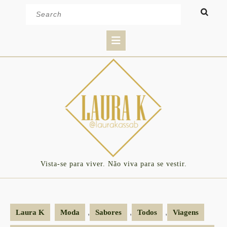
Skip
Search
to
for:
content
Open
Button
Vista-se para viver. Não viva para se vestir.
,
,
,
Laura K
Moda
Sabores
Todos
Viagens