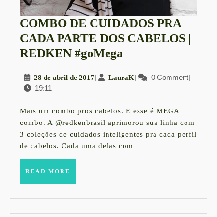
COMBO DE CUIDADOS PRA
CADA PARTE DOS CABELOS |
COMBO
REDKEN #goMega
DE
28
|
LauraK
|
0 Comment
|
28 de abril de 2017
LauraK
CUIDADOS
19:11
de
PRA
abril
CADA
de
Mais um combo pros cabelos. E esse é MEGA
2017
PARTE
combo. A @redkenbrasil aprimorou sua linha com
3 coleções de cuidados inteligentes pra cada perfil
DOS
de cabelos. Cada uma delas com
CABELOS
|
READ
READ MORE
MORE
REDKEN
#goMega