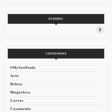
7 Vinhos com +
Coloração
STORIES:
15% de
Pessoal: Os
Desconto:
Azuis de Cada
Especial Copa do
Paleta
Mundo
CATEGORIAS
#MySaoPaulo
Arte
Beleza
Blogosfera
Carros
Casamento