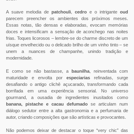
A suave melodia de
patchouli
,
cedro
e o intrigante
oud
parecem preencher os ambientes dos próximos meses.
Essas notas, tão densas e elaboradas, evocam memórias
doces e intensificam a sensação de aconchego nas noites
frias. Toques licorosos – lembre-se do charme discreto de um
uísque envelhecido ou o delicado brilho de um vinho tinto – se
unem a nuances de champanhe, unindo tradição e
modernidade.
E como se não bastasse, a
baunilha
, reinventada com
maturidade e envolta por
especiarias
refinadas, surge
desafiando o antigo clichê açucarado, transformando cada
borrifada em uma experiência sensorial. No universo
gourmand, a ousadia de ingredientes inusitados como
banana, pistache e cacau defumado
se articulam num
diálogo sedutor entre a alta gastronomia e a perfumaria de
autor, criando composições que são artísticas e provocantes.
Não podemos deixar de destacar o toque “very chic” das