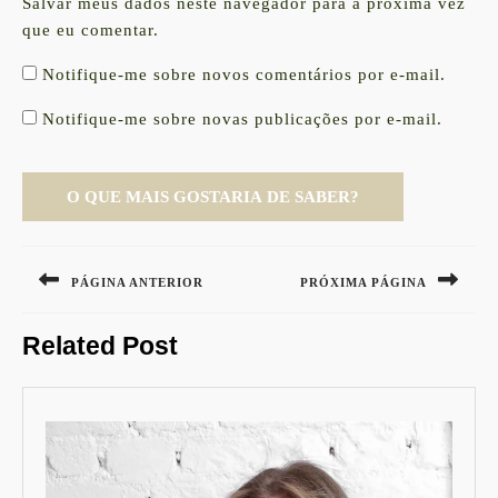
Salvar meus dados neste navegador para a próxima vez
que eu comentar.
Notifique-me sobre novos comentários por e-mail.
Notifique-me sobre novas publicações por e-mail.
Navegação
de
PÁGINA ANTERIOR
PRÓXIMA PÁGINA
Post
Previous
Next
Related Post
post:
post: