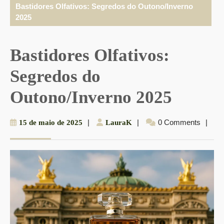
Bastidores Olfativos: Segredos do Outono/Inverno
2025
Bastidores Olfativos:
Segredos do
Outono/Inverno 2025
15
|
LauraK
|
0 Comments
|
15 de maio de 2025
LauraK
de
maio
de
2025