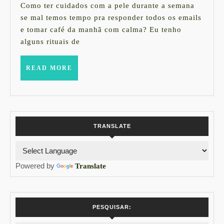
DO
de
Como ter cuidados com a pele durante a semana
2018
ROSTO
se mal temos tempo pra responder todos os emails
e tomar café da manhã com calma? Eu tenho
PRA
alguns rituais de
QUEM
NÃO
READ
READ MORE
TEM
MORE
TEMPO
TRANSLATE
Powered by
Translate
PESQUISAR: