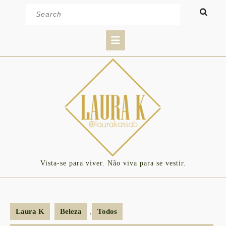
Skip
Search
to
for:
content
Open
Button
Vista-se para viver. Não viva para se vestir.
,
Laura K
Beleza
Todos