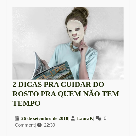
2 DICAS PRA CUIDAR DO
ROSTO PRA QUEM NÃO TEM
2
TEMPO
DICAS
26
|
LauraK
|
0
26 de setembro de 2018
LauraK
PRA
Comment
|
22:30
de
CUIDAR
setembro