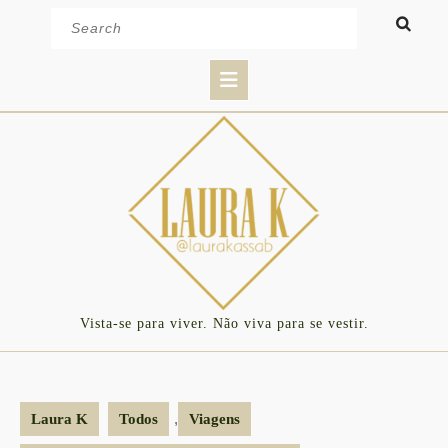
Skip
Search
to
for:
content
Open
Button
Vista-se para viver. Não viva para se vestir.
,
Laura K
Todos
Viagens