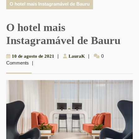
O hotel mais Instagramável de Bauru
O hotel mais
Instagramável de Bauru
10
|
LauraK
|
0
10 de agosto de 2021
LauraK
Comments
|
de
agosto
de
2021