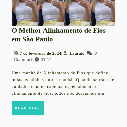
O Melhor Alinhamento de Fios
O
em São Paulo
Melhor
7
|
LauraK
|
0
7 de fevereiro de 2024
LauraK
Alinhamento
Comment
|
11:47
de
de
fevereiro
Fios
de
Uma manhã de Alinhamento de Fios que define
2024
em
todas as minhas outras manhãs Quando se trata de
cuidados com os cabelos, especialmente o
São
alinhamento de fios, todos nós desejamos um
Paulo
READ
READ MORE
MORE