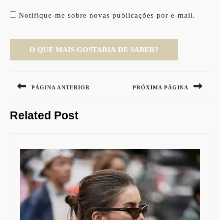
Notifique-me sobre novas publicações por e-mail.
Navegação
de
PÁGINA ANTERIOR
PRÓXIMA PÁGINA
Post
Previous
Next
Related Post
post:
post: