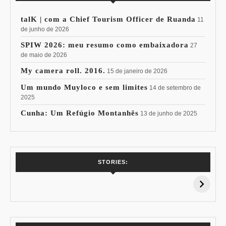
talK | com a Chief Tourism Officer de Ruanda
11
de junho de 2026
SPIW 2026: meu resumo como embaixadora
27
de maio de 2026
My camera roll. 2016.
15 de janeiro de 2026
Um mundo Muyloco e sem limites
14 de setembro de
2025
Cunha: Um Refúgio Montanhês
13 de junho de 2025
7 Vinhos com +
Coloração
STORIES:
15% de
Pessoal: Os
Desconto:
Azuis de Cada
Especial Copa do
Paleta
Mundo