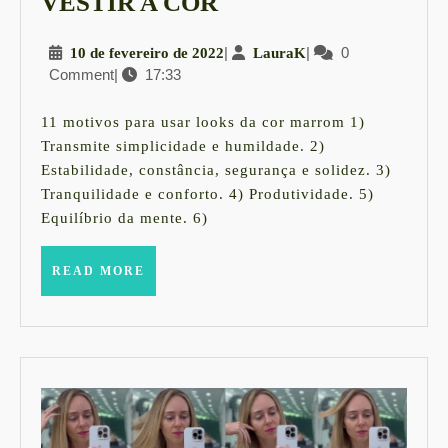
MARROM:
VESTIR A COR
11
10
|
LauraK
|
0
10 de fevereiro de 2022
LauraK
VANTAGENS
Comment
|
17:33
de
AO
fevereiro
VESTIR
de
11 motivos para usar looks da cor marrom 1)
2022
A
Transmite simplicidade e humildade. 2)
Estabilidade, constância, segurança e solidez. 3)
COR
Tranquilidade e conforto. 4) Produtividade. 5)
Equilíbrio da mente. 6)
READ
READ MORE
MORE