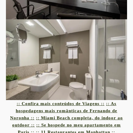
:: Confira mais conteúdos de Viagens ::
:: As
hospedagens mais românticas de Fernando de
Noronha ::
:: Miami Beach completa, do indoor ao
outdoor ::
:: Se hospede no meu apartamento em
Paris ::
:: 11 Restaurantes em Manhattan ::