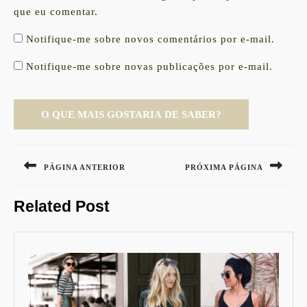
que eu comentar.
Notifique-me sobre novos comentários por e-mail.
Notifique-me sobre novas publicações por e-mail.
Navegação
de
PÁGINA ANTERIOR
PRÓXIMA PÁGINA
Post
Previous
Next
Related Post
post:
post: