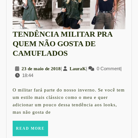
TENDÊNCIA MILITAR PRA
QUEM NÃO GOSTA DE
TENDÊNCIA
CAMUFLADOS
MILITAR
23
|
LauraK
|
0 Comment
|
23 de maio de 2018
LauraK
PRA
18:44
de
QUEM
maio
NÃO
de
O militar fará parte do nosso inverno. Se você tem
2018
GOSTA
um estilo mais clássico como o meu e quer
adicionar um pouco dessa tendência aos looks,
DE
mas não gosta de
CAMUFLADOS
READ
READ MORE
MORE