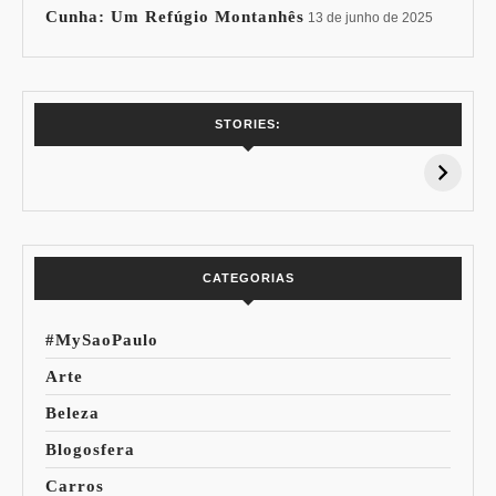
Cunha: Um Refúgio Montanhês
13 de junho de 2025
7 Vinhos com +
Coloração
STORIES:
15% de
Pessoal: Os
Desconto:
Azuis de Cada
Especial Copa do
Paleta
Mundo
CATEGORIAS
#MySaoPaulo
Arte
Beleza
Blogosfera
Carros