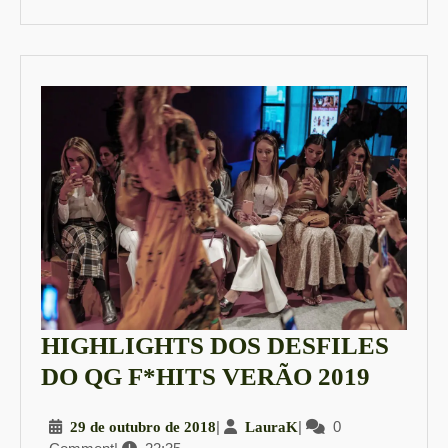
HIGHLIGHTS DOS DESFILES
HIGH
DO QG F*HITS VERÃO 2019
DOS
29
|
LauraK
|
0
29 de outubro de 2018
LauraK
DESFI