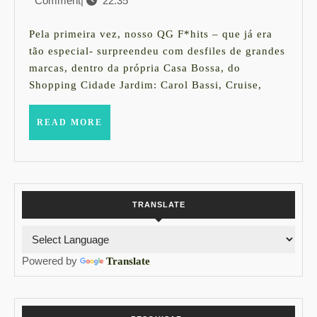
Comment
|
22:35
de
DO
outubro
QG
de
Pela primeira vez, nosso QG F*hits – que já era
2018
F*HIT
tão especial- surpreendeu com desfiles de grandes
marcas, dentro da própria Casa Bossa, do
VERÃ
Shopping Cidade Jardim: Carol Bassi, Cruise,
2019
READ
READ MORE
MORE
TRANSLATE
Powered by
Translate