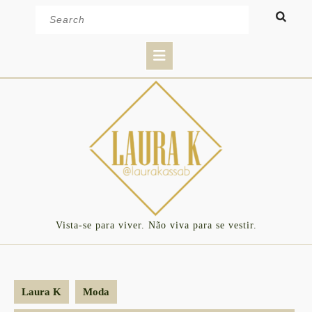
Skip
Search
to
for:
content
Open
Button
Vista-se para viver. Não viva para se vestir.
Laura K
Moda