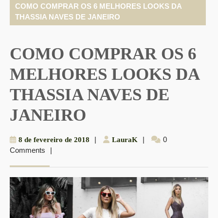
COMO COMPRAR OS 6 MELHORES LOOKS DA
THASSIA NAVES DE JANEIRO
COMO COMPRAR OS 6
MELHORES LOOKS DA
THASSIA NAVES DE
JANEIRO
8
|
LauraK
|
0
8 de fevereiro de 2018
LauraK
Comments
|
de
fevereiro
de
2018