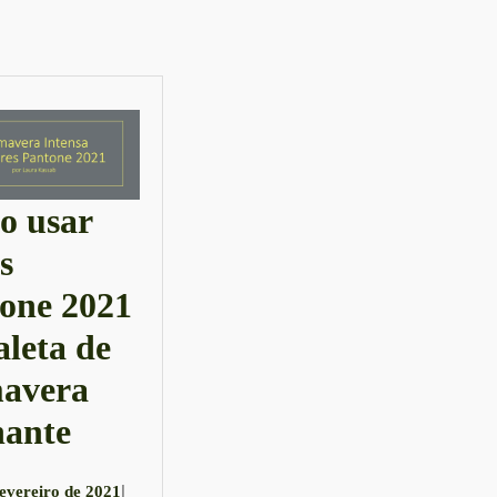
Next
post:
 usar
s
one 2021
aleta de
avera
Como
hante
usar
4
|
fevereiro de 2021