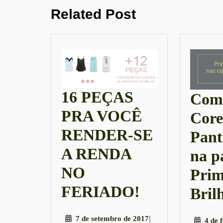
Previous
Post
Related Post
post:
16 PEÇAS
Como
PRA VOCÊ
Core
RENDER-SE
Pant
A RENDA
na p
NO
Prim
16
FERIADO!
Bril
PEÇAS
7
|
7 de setembro de 2017
4 de 