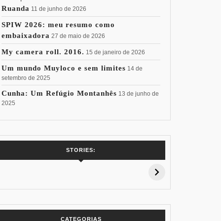
Ruanda
11 de junho de 2026
SPIW 2026: meu resumo como
embaixadora
27 de maio de 2026
My camera roll. 2016.
15 de janeiro de 2026
Um mundo Muyloco e sem limites
14 de
setembro de 2025
Cunha: Um Refúgio Montanhês
13 de junho de
2025
7 Vinhos com +
Coloração
Coloraç
STORIES:
15% de
Pessoal: Os
Pessoal:
Desconto:
Azuis de Cada
Verdes de
Especial Copa
Paleta
Paleta
do Mundo
CATEGORIAS