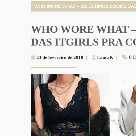
WHO WORE WHAT – OS ÚLTIMOS LOOKS DA
WHO WORE WHAT –
DAS ITGIRLS PRA 
23
|
LauraK
|
0 
23 de fevereiro de 2018
LauraK
de
fevereiro
de
2018