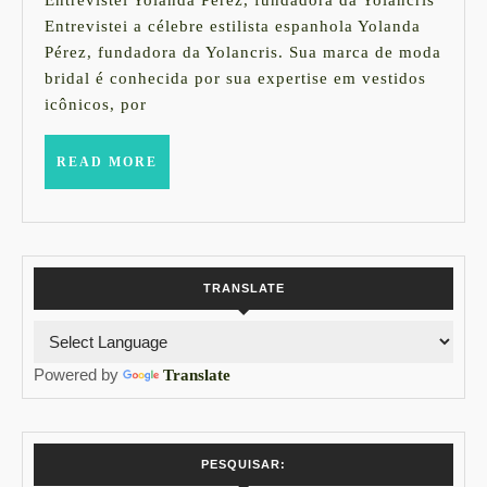
Entrevistei Yolanda Pérez, fundadora da Yolancris
2023
históri
Entrevistei a célebre estilista espanhola Yolanda
Pérez, fundadora da Yolancris. Sua marca de moda
de
bridal é conhecida por sua expertise em vestidos
seu
icônicos, por
atelier
Yolanc
READ
READ MORE
MORE
TRANSLATE
Powered by
Translate
PESQUISAR: