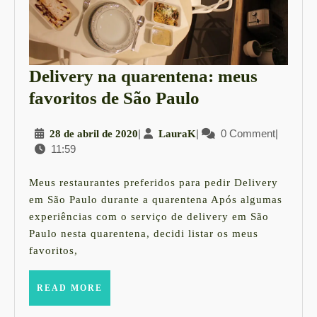
Delivery na quarentena: meus
Delivery
favoritos de São Paulo
na
28
|
LauraK
|
0 Comment
|
28 de abril de 2020
LauraK
quarentena:
11:59
de
meus
abril
favoritos
de
Meus restaurantes preferidos para pedir Delivery
2020
de
em São Paulo durante a quarentena Após algumas
experiências com o serviço de delivery em São
São
Paulo nesta quarentena, decidi listar os meus
Paulo
favoritos,
READ
READ MORE
MORE