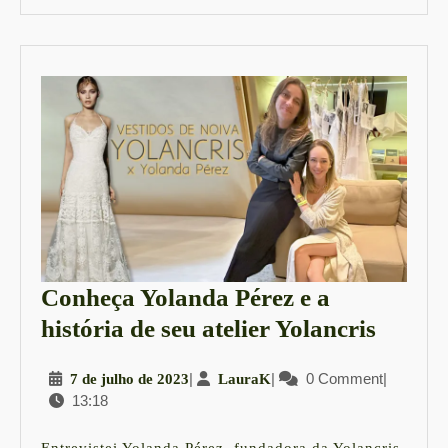
Conheça Yolanda Pérez e a
Conhe
história de seu atelier Yolancris
Yolan
7
|
LauraK
|
0 Comment
|
7 de julho de 2023
LauraK
Pérez
13:18
de
e
julho
a
de