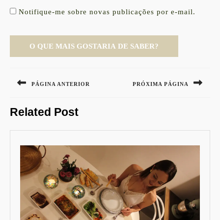
Notifique-me sobre novas publicações por e-mail.
Navegação
de
PÁGINA ANTERIOR
PRÓXIMA PÁGINA
Post
Previous
Next
Related Post
post:
post: