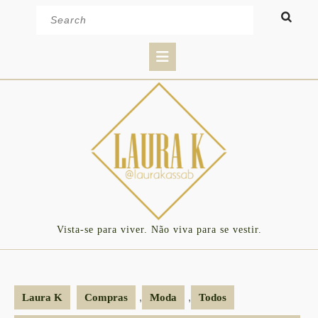
Skip
Search
to
for:
content
Open
Button
Vista-se para viver. Não viva para se vestir.
,
,
Laura K
Compras
Moda
Todos