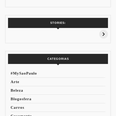
7 Vinhos com +
Coloração
STORIES:
15% de
Pessoal: Os
Desconto:
Azuis de Cada
Especial Copa do
Paleta
Mundo
CATEGORIAS
#MySaoPaulo
Arte
Beleza
Blogosfera
Carros