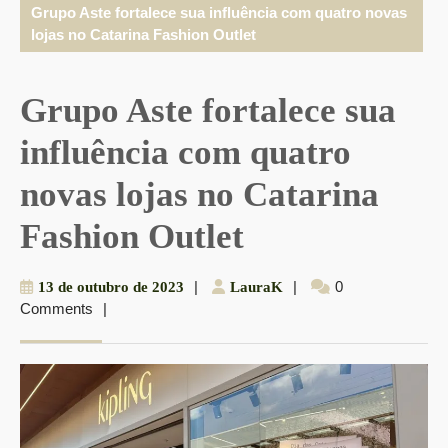
Grupo Aste fortalece sua influência com quatro novas
lojas no Catarina Fashion Outlet
Grupo Aste fortalece sua
influência com quatro
novas lojas no Catarina
Fashion Outlet
13
|
LauraK
|
0
13 de outubro de 2023
LauraK
Comments
|
de
outubro
de
2023