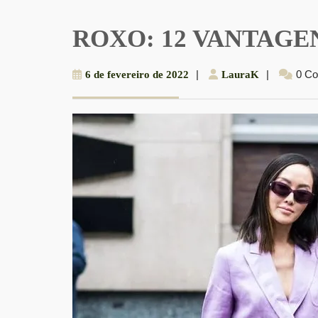
ROXO: 12 VANTAGEN
6
|
LauraK
|
0 C
6 de fevereiro de 2022
LauraK
de
fevereiro
de
2022