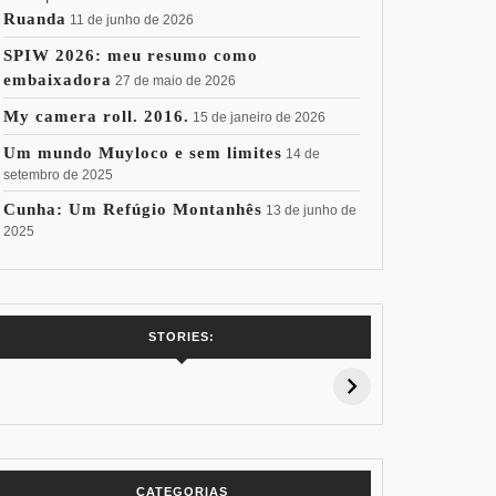
Ruanda
11 de junho de 2026
SPIW 2026: meu resumo como
embaixadora
27 de maio de 2026
My camera roll. 2016.
15 de janeiro de 2026
Um mundo Muyloco e sem limites
14 de
setembro de 2025
Cunha: Um Refúgio Montanhês
13 de junho de
2025
7 Vinhos com +
Coloração
Coloraç
STORIES:
15% de
Pessoal: Os
Pessoal:
Desconto:
Azuis de Cada
Verdes de
Especial Copa
Paleta
Paleta
do Mundo
CATEGORIAS