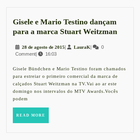
Gisele e Mario Testino dançam
Gisele
para a marca Stuart Weitzman
e
28
|
LauraK
|
0
28 de agosto de 2015
LauraK
Mario
Comment
|
16:03
de
Testin
agosto
dança
de
Gisele Bündchen e Mario Testino foram chamados
2015
para
para estreiar o primeiro comercial da marca de
calçados Stuart Weitzman na TV.Vai ao ar este
a
domingo nos intervalos do MTV Awards.Vocês
marca
podem
Stuart
Weitz
READ
READ MORE
MORE