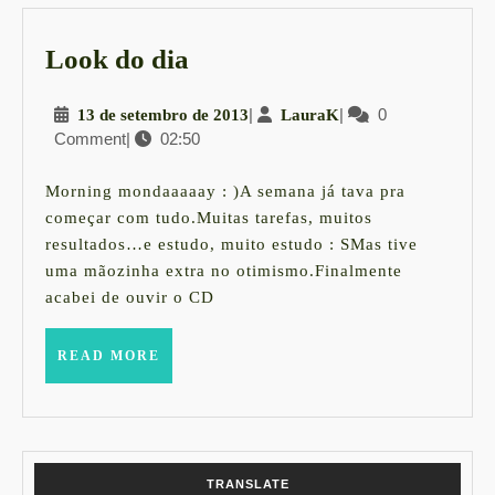
Look
Look do dia
do
13
|
LauraK
|
0
13 de setembro de 2013
LauraK
dia
Comment
|
02:50
de
setembro
de
Morning mondaaaaay : )A semana já tava pra
2013
começar com tudo.Muitas tarefas, muitos
resultados…e estudo, muito estudo : SMas tive
uma mãozinha extra no otimismo.Finalmente
acabei de ouvir o CD
READ
READ MORE
MORE
TRANSLATE