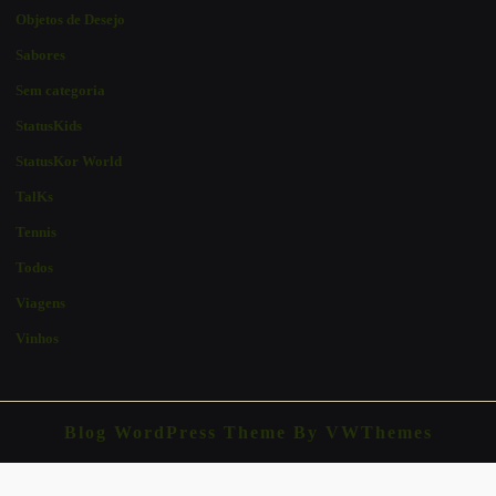
Objetos de Desejo
Sabores
Sem categoria
StatusKids
StatusKor World
TalKs
Tennis
Todos
Viagens
Vinhos
Blog WordPress Theme
By VWThemes
Scroll
Up