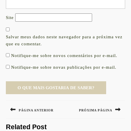
Site
Salvar meus dados neste navegador para a próxima vez
que eu comentar.
Notifique-me sobre novos comentários por e-mail.
Notifique-me sobre novas publicações por e-mail.
Navegação
de
PÁGINA ANTERIOR
PRÓXIMA PÁGINA
Post
Previous
Next
Related Post
post:
post: