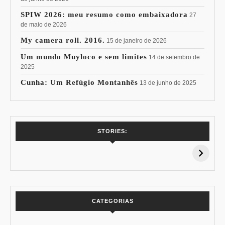
SPIW 2026: meu resumo como embaixadora
27
de maio de 2026
My camera roll. 2016.
15 de janeiro de 2026
Um mundo Muyloco e sem limites
14 de setembro de
2025
Cunha: Um Refúgio Montanhês
13 de junho de 2025
7 Vinhos com +
Coloração
STORIES:
15% de
Pessoal: Os
Desconto:
Azuis de Cada
Especial Copa do
Paleta
Mundo
CATEGORIAS