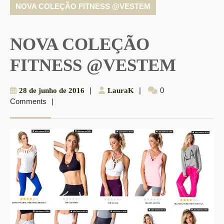
NOVA COLEÇÃO FITNESS @VESTEM
NOVA COLEÇÃO
FITNESS @VESTEM
28
|
LauraK
|
0
28 de junho de 2016
LauraK
Comments
|
de
junho
de
2016