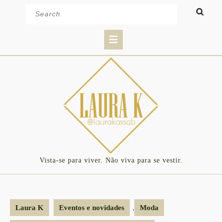
Skip
Search
to
for:
content
Open
Button
Vista-se para viver. Não viva para se vestir.
,
Laura K
Eventos e novidades
Moda