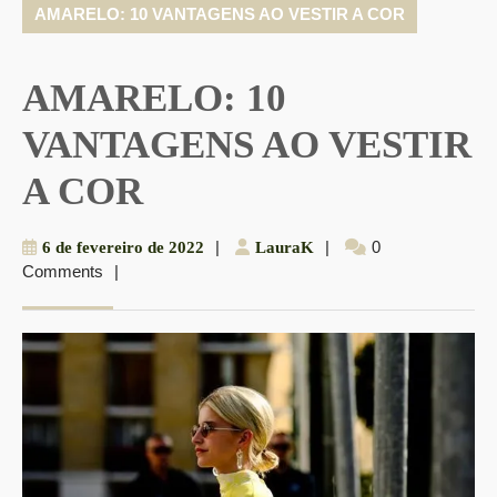
AMARELO: 10 VANTAGENS AO VESTIR A COR
AMARELO: 10
VANTAGENS AO VESTIR
A COR
6
|
LauraK
|
0
6 de fevereiro de 2022
LauraK
Comments
|
de
fevereiro
de
2022