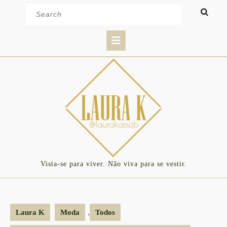
Skip
Search
to
for:
content
Open
Button
Vista-se para viver. Não viva para se vestir.
,
Laura K
Moda
Todos