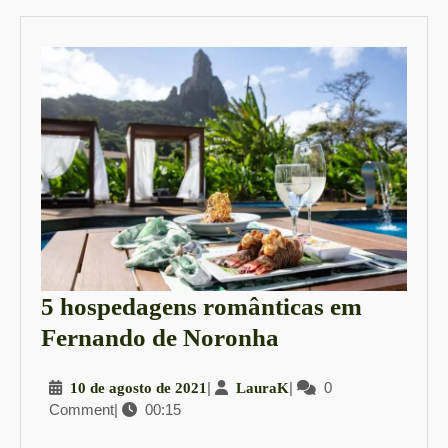
5 hospedagens românticas em
5
Fernando de Noronha
hospedagens
10
|
LauraK
|
0
10 de agosto de 2021
LauraK
românticas
Comment
|
00:15
de
em
agosto