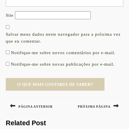
Site
Salvar meus dados neste navegador para a próxima vez
que eu comentar.
Notifique-me sobre novos comentários por e-mail.
Notifique-me sobre novas publicações por e-mail.
Navegação
de
PÁGINA ANTERIOR
PRÓXIMA PÁGINA
Post
Previous
Next
Related Post
post:
post: