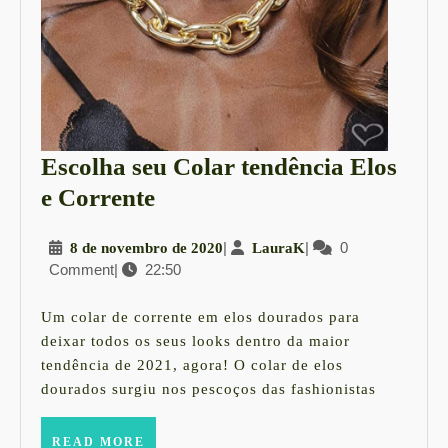
Escolha seu Colar tendência Elos
Escolha
e Corrente
seu
8
|
LauraK
|
0
8 de novembro de 2020
LauraK
Colar
Comment
|
22:50
de
tendência
novembro
Elos
de
Um colar de corrente em elos dourados para
2020
e
deixar todos os seus looks dentro da maior
tendência de 2021, agora! O colar de elos
Corrente
dourados surgiu nos pescoços das fashionistas
READ
READ MORE