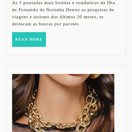
Fernando
de
As 5 pousadas mais bonitas e românticas da Ilha
2021
de
de Fernando de Noronha Dentre as pesquisas de
viagens e turismo dos últimos 20 meses, se
Noronha
destacam as buscas por pacotes
READ
READ MORE
MORE