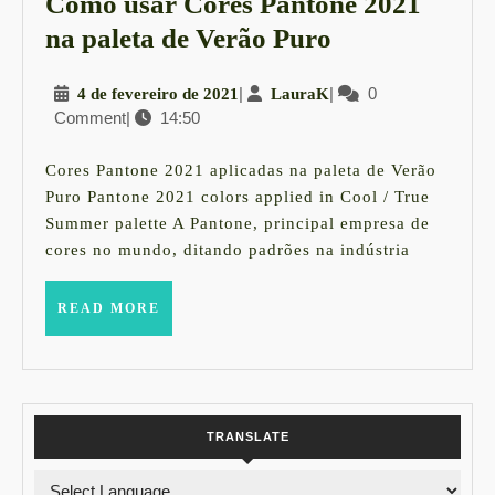
Como usar Cores Pantone 2021
Como
na paleta de Verão Puro
usar
4
|
LauraK
|
0
4 de fevereiro de 2021
LauraK
Cores
Comment
|
14:50
de
Pantone
fevereiro
2021
de
Cores Pantone 2021 aplicadas na paleta de Verão
2021
na
Puro Pantone 2021 colors applied in Cool / True
Summer palette A Pantone, principal empresa de
paleta
cores no mundo, ditando padrões na indústria
de
Verão
READ
READ MORE
MORE
Puro
TRANSLATE