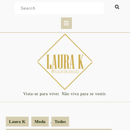
Skip
Search
to
for:
content
Open
Button
Vista-se para viver. Não viva para se vestir.
,
Laura K
Moda
Todos