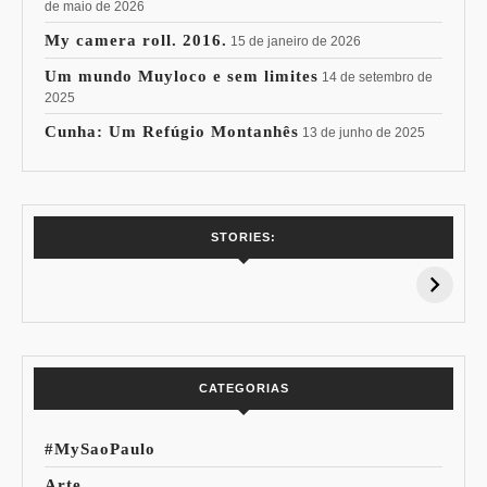
de maio de 2026
My camera roll. 2016.
15 de janeiro de 2026
Um mundo Muyloco e sem limites
14 de setembro de
2025
Cunha: Um Refúgio Montanhês
13 de junho de 2025
7 Vinhos com +
Coloração
STORIES:
15% de
Pessoal: Os
Desconto:
Azuis de Cada
Especial Copa do
Paleta
Mundo
CATEGORIAS
#MySaoPaulo
Arte