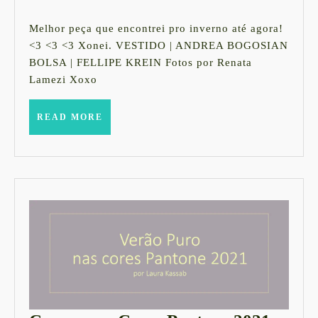
MOL
junho
de
Melhor peça que encontrei pro inverno até agora!
2016
<3 <3 <3 Xonei. VESTIDO | ANDREA BOGOSIAN
BOLSA | FELLIPE KREIN Fotos por Renata
Lamezi Xoxo
READ
READ MORE
MORE