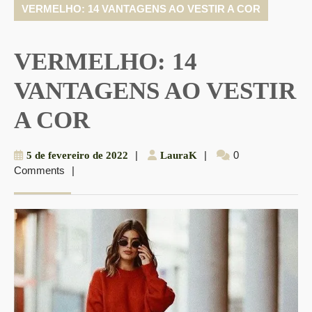
VERMELHO: 14 VANTAGENS AO VESTIR A COR
VERMELHO: 14
VANTAGENS AO VESTIR
A COR
5
|
LauraK
|
0
5 de fevereiro de 2022
LauraK
Comments
|
de
fevereiro
de
2022