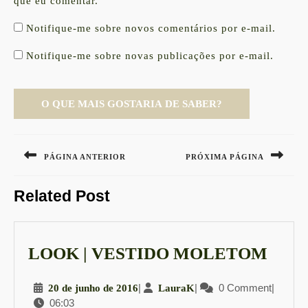
que eu comentar.
Notifique-me sobre novos comentários por e-mail.
Notifique-me sobre novas publicações por e-mail.
Navegação
de
PÁGINA ANTERIOR
PRÓXIMA PÁGINA
Post
Previous
Next
Related Post
post:
post:
LOO
LOOK | VESTIDO MOLETOM
|
20
|
LauraK
|
0 Comment
|
20 de junho de 2016
LauraK
VES
06:03
de