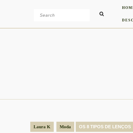
Skip
HOM
to
Search
content
for:
DES
OS 8 TIPOS DE LENÇOS
Laura K
Moda