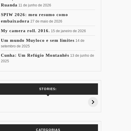
Ruanda
11 de junho de 2026
SPIW 2026: meu resumo como
embaixadora
27 de maio de 2026
My camera roll. 2016.
15 de janeiro de 2026
Um mundo Muyloco e sem limites
14 de
setembro de 2025
Cunha: Um Refúgio Montanhês
13 de junho de
2025
7 Vinhos com +
Coloração
Coloraç
STORIES:
15% de
Pessoal: Os
Pessoal:
Desconto:
Azuis de Cada
Verdes de
Especial Copa
Paleta
Paleta
do Mundo
CATEGORIAS