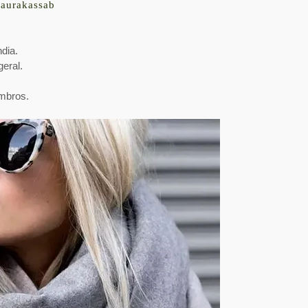
aurakassab
dia.
geral.
mbros.