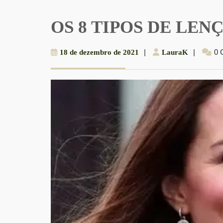
OS 8 TIPOS DE LEN
18
|
LauraK
|
0 
18 de dezembro de 2021
LauraK
de
dezembro
de
2021