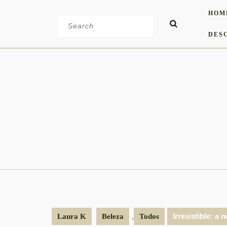
Skip
HOM
to
Search
content
for:
DES
,
Irresistible: a
Laura K
Beleza
Todos