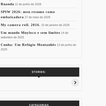
Ruanda
11 de junho de 2026
SPIW 2026: meu resumo como
embaixadora
27 de maio de 2026
My camera roll. 2016.
15 de janeiro de 2026
Um mundo Muyloco e sem limites
14 de
setembro de 2025
Cunha: Um Refúgio Montanhês
13 de junho de
2025
7 Vinhos com +
Coloração
Coloraç
STORIES:
15% de
Pessoal: Os
Pessoal:
Desconto:
Azuis de Cada
Verdes de
Especial Copa
Paleta
Paleta
do Mundo
CATEGORIAS