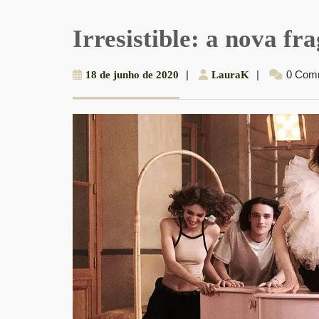
Irresistible: a nova f
18
|
LauraK
|
0 Com
18 de junho de 2020
LauraK
de
junho
de
2020