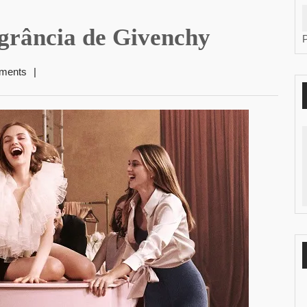
ragrância de Givenchy
ments
|