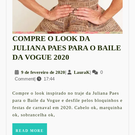
COMPRE O LOOK DA
JULIANA PAES PARA O BAILE
COMPRE
DA VOGUE 2020
O
9
|
LauraK
|
0
9 de fevereiro de 2020
LauraK
LOOK
Comment
|
17:44
de
DA
fevereiro
JULIANA
de
Compre o look inspirado no traje da Juliana Paes
2020
PAES
para o Baile da Vogue e desfile pelos bloquinhos e
festas de carnaval em 2020. Cabelo ok, marquinha
PARA
ok, sobrancelha ok,
O
BAILE
READ
READ MORE