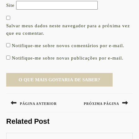
Site
Salvar meus dados neste navegador para a próxima vez
que eu comentar.
Notifique-me sobre novos comentários por e-mail.
Notifique-me sobre novas publicações por e-mail.
Navegação
de
PÁGINA ANTERIOR
PRÓXIMA PÁGINA
Post
Previous
Next
Related Post
post:
post: