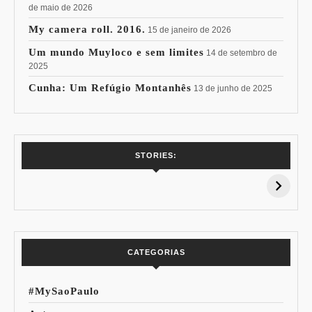
de maio de 2026
My camera roll. 2016.
15 de janeiro de 2026
Um mundo Muyloco e sem limites
14 de setembro de
2025
Cunha: Um Refúgio Montanhês
13 de junho de 2025
7 Vinhos com +
Coloração
STORIES:
15% de
Pessoal: Os
Desconto:
Azuis de Cada
Especial Copa do
Paleta
Mundo
CATEGORIAS
#MySaoPaulo