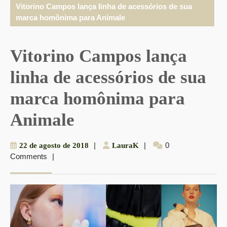
Vitorino Campos lança linha de acessórios de sua
marca homônima para Animale
Vitorino Campos lança
linha de acessórios de sua
marca homônima para
Animale
22
|
LauraK
|
0
22 de agosto de 2018
LauraK
Comments
|
de
agosto
de
2018