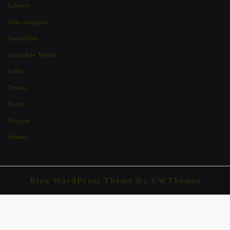
Sabores
Sem categoria
StatusKids
StatusKor World
TalKs
Tennis
Todos
Viagens
Vinhos
Blog WordPress Theme
By VWThemes
Scroll
Up