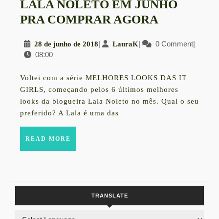
LALA NOLETO EM JUNHO
6
PRA COMPRAR AGORA
MELHOR
28
|
LauraK
|
0 Comment
|
28 de junho de 2018
LauraK
LOOKS
08:00
de
DA
junho
LALA
de
Voltei com a série MELHORES LOOKS DAS IT
2018
NOLETO
GIRLS, começando pelos 6 últimos melhores
looks da blogueira Lala Noleto no mês. Qual o seu
EM
preferido? A Lala é uma das
JUNHO
PRA
READ
READ MORE
MORE
COMPRA
AGORA
TRANSLATE