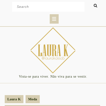
Skip
Search
to
for:
content
Open
Button
Vista-se para viver. Não viva para se vestir.
Laura K
Moda