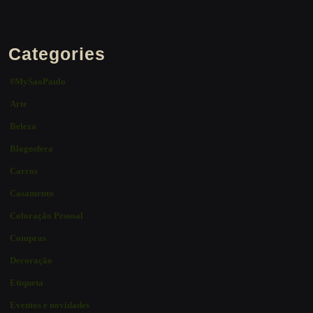
Categories
#MySaoPaulo
Arte
Beleza
Blogosfera
Carros
Casamento
Coloração Pessoal
Compras
Decoração
Etiqueta
Eventos e novidades