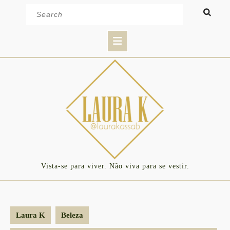
Skip
Search
to
for:
content
Open
Button
Vista-se para viver. Não viva para se vestir.
Laura K
Beleza