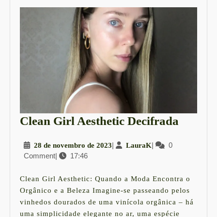
Clean
Clean Girl Aesthetic Decifrada
Girl
28
|
LauraK
|
0
28 de novembro de 2023
LauraK
Aesthet
Comment
|
17:46
de
Decifr
novembro
de
Clean Girl Aesthetic: Quando a Moda Encontra o
2023
Orgânico e a Beleza Imagine-se passeando pelos
vinhedos dourados de uma vinícola orgânica – há
uma simplicidade elegante no ar, uma espécie