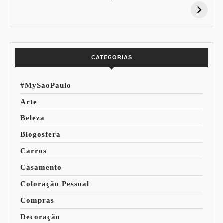
Desconto:
Azuis de Cada
Especial Copa do
Paleta
Mundo
CATEGORIAS
#MySaoPaulo
Arte
Beleza
Blogosfera
Carros
Casamento
Coloração Pessoal
Compras
Decoração