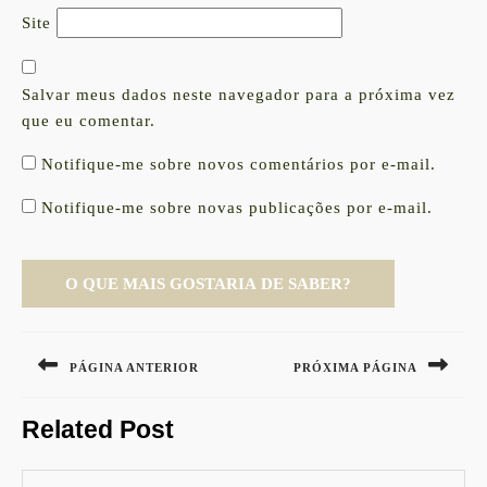
Site
Salvar meus dados neste navegador para a próxima vez
que eu comentar.
Notifique-me sobre novos comentários por e-mail.
Notifique-me sobre novas publicações por e-mail.
Navegação
de
PÁGINA ANTERIOR
PRÓXIMA PÁGINA
Post
Previous
Next
Related Post
post:
post: