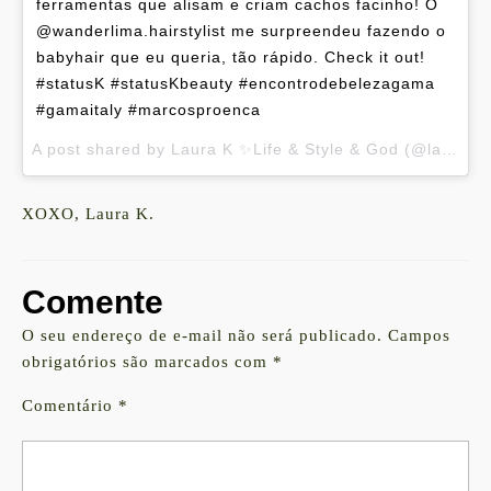
ferramentas que alisam e criam cachos facinho! O
@wanderlima.hairstylist me surpreendeu fazendo o
babyhair que eu queria, tão rápido. Check it out!
#statusK #statusKbeauty #encontrodebelezagama
#gamaitaly #marcosproenca
A post shared by Laura K ✨Life & Style & God (@laurakassab) on
XOXO, Laura K.
Comente
O seu endereço de e-mail não será publicado.
Campos
obrigatórios são marcados com
*
Comentário
*