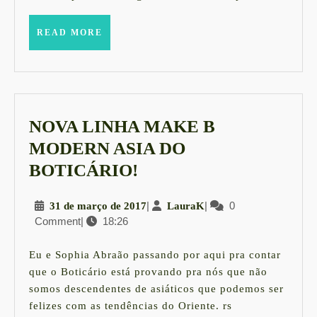
READ
READ MORE
MORE
NOVA LINHA MAKE B
MODERN ASIA DO
NOVA
BOTICÁRIO!
LINHA
31
|
LauraK
|
0
31 de março de 2017
LauraK
MAKE
Comment
|
18:26
de
B
março
MODERN
de
Eu e Sophia Abraão passando por aqui pra contar
2017
ASIA
que o Boticário está provando pra nós que não
somos descendentes de asiáticos que podemos ser
DO
felizes com as tendências do Oriente. rs