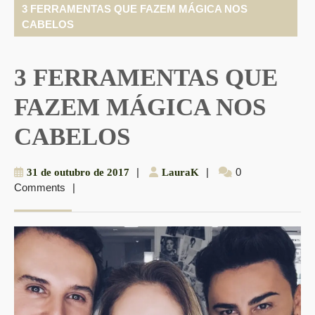
3 FERRAMENTAS QUE FAZEM MÁGICA NOS
CABELOS
3 FERRAMENTAS QUE
FAZEM MÁGICA NOS
CABELOS
31
|
LauraK
|
0
31 de outubro de 2017
LauraK
Comments
|
de
outubro
de
2017